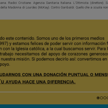
na. Radici Cristiane. Agenzia Sanitaria Italiana. L'Ottimista (direttore). S
ni della Madonna di Lourdes (McKay). Contro Garibaldi. Quello che a scuola no