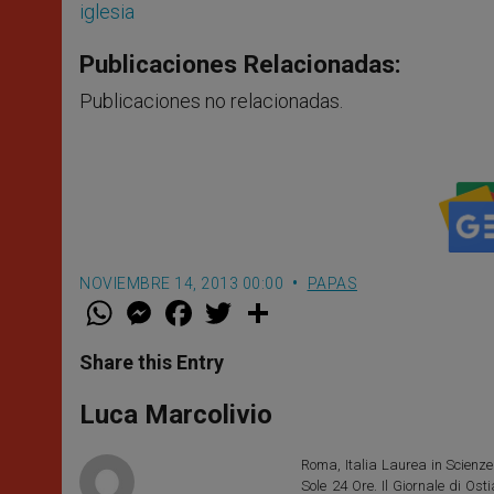
iglesia
Publicaciones Relacionadas:
Publicaciones no relacionadas.
NOVIEMBRE 14, 2013 00:00
PAPAS
W
M
F
T
S
h
e
a
w
h
a
s
c
i
a
t
s
e
t
r
Share this Entry
s
e
b
t
e
A
n
o
e
p
g
o
r
Luca Marcolivio
p
e
k
r
Roma, Italia Laurea in Scienze 
Sole 24 Ore. Il Giornale di Os