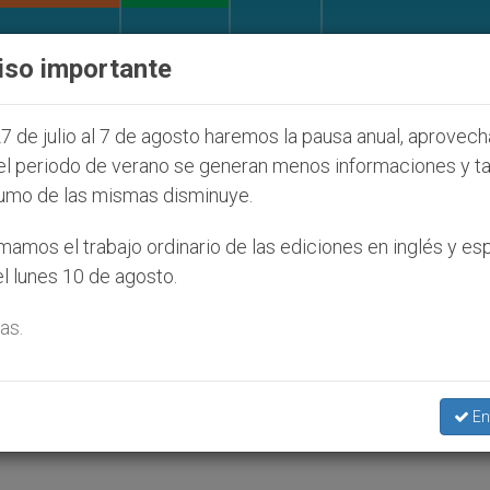
IGLESIA Y MUNDO
DOCUMENTOS
DONATIVOS
iso importante
n de colonos judíos que afecta a cristianos (y no sól
7 de julio al 7 de agosto haremos la pausa anual, aprovec
el periodo de verano se generan menos informaciones y t
umo de las mismas disminuye.
so: una muralla contra el
amos el trabajo ordinario de las ediciones en inglés y es
l lunes 10 de agosto.
as.
sobre el diálogo entre las distintas religio
En