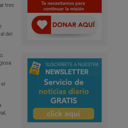
ar tres
e
al del
no
,
giosa.
 el
a
al,