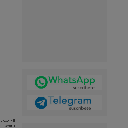
iocor - Il
os. Destra