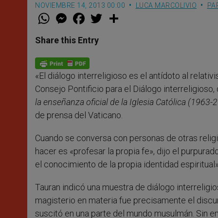
NOVIEMBRE 14, 2013 00:00
LUCA MARCOLIVIO
PA
W
M
F
T
S
h
e
a
w
h
a
s
c
i
a
t
s
e
t
r
Share this Entry
s
e
b
t
e
A
n
o
e
p
g
o
r
p
e
k
«El diálogo interreligioso es el antídoto al relat
r
Consejo Pontificio para el Diálogo interreligioso
la enseñanza oficial de la Iglesia Católica (1963-
de prensa del Vaticano.
Cuando se conversa con personas de otras relig
hacer es «profesar la propia fe», dijo el purpurado
el conocimiento de la propia identidad espiritual»
Tauran indicó una muestra de diálogo interreligi
magisterio en materia fue precisamente el discu
suscitó en una parte del mundo musulmán. Sin emb