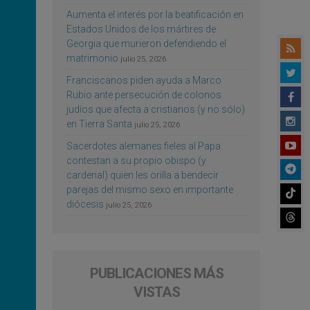
Aumenta el interés por la beatificación en
Estados Unidos de los mártires de
Georgia que murieron defendiendo el
matrimonio
julio 25, 2026
Franciscanos piden ayuda a Marco
Rubio ante persecución de colonos
judíos que afecta a cristianos (y no sólo)
en Tierra Santa
julio 25, 2026
Sacerdotes alemanes fieles al Papa
contestan a su propio obispo (y
cardenal) quien les orilla a bendecir
parejas del mismo sexo en importante
diócesis
julio 25, 2026
PUBLICACIONES MÁS
VISTAS