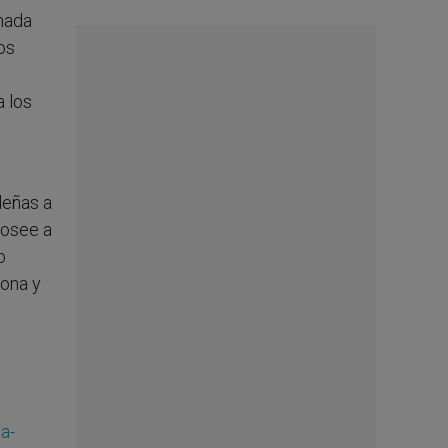
rnada
os
a los
deñas a
posee a
o
sona y
a-