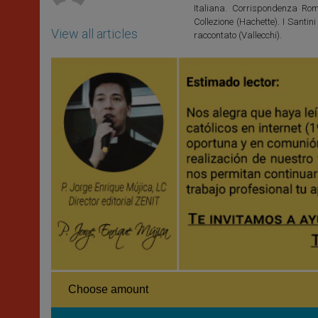
Italiana. Corrispondenza Roma
Collezione (Hachette). I Santi
View all articles
raccontato (Vallecchi).