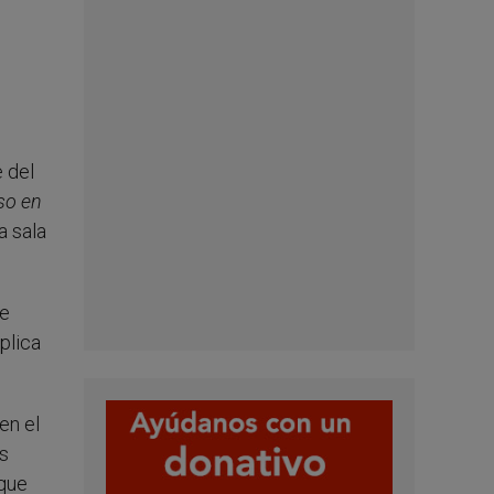
e del
oso en
a sala
ue
mplica
en el
s
 que