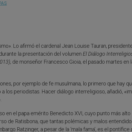
PAS
ivismo». Lo afirmó el cardenal Jean Louise Tauran, president
, durante la presentación del volumen
El Diálogo Interreligi
2013),
de monseñor Francesco Gioia, el pasado martes en l
iones, por ejemplo de fe musulmana, lo primero que hay q
 a los periodistas. Hacer diálogo interreligioso, añadió, «i
.
oso en el papa emérito Benedicto XVI, cuyo punto más alto 
rso de Ratisbona, que tantas polémicas y malos entendido
argo Ratzinger, a pesar de la ‘mala fama’, es el pontífice