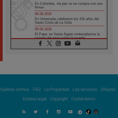
En Colombia, «la paz no se compra con una
firma»
08.08.2026
En Venezuela celebraron los 416 años del
Santo Cristo de La Grita
08.08.2026
El Papa: en Santa Ágata contemplamos la
victoria del amor sobre la muerte
08.08.2026
León XIV visitará el Santuario de la Madre
del Buen Consejo de Genazzano
07.08.2026
Filipinas: el Vicariato Apostólico de Calapán
se convierte en diócesis
07.08.2026
Honduras: Los desplazados invisibles de una
crisis olvidada
Quiénes somos
FAQ
La Propiedad
Los servicios
Difusión
07.08.2026
Bokalic: "En Argentina el Papa León señalará
Estatus legal
Copyright
Contáctenos
el compromiso del cristiano"
07.08.2026
La matanza de niños en Gaza no cesa: 300
muertos en 300 días