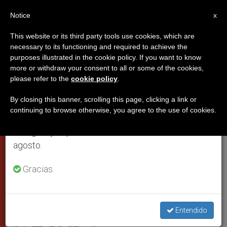
ES
Notice
×
x
Aviso importante
This website or its third party tools use cookies, which are
necessary to its functioning and required to achieve the
Del 27 de julio al 7 de agosto haremos la pausa
purposes illustrated in the cookie policy. If you want to know
Francisco en Sta. Marta: oración,
anual, aprovechando que en el periodo de verano
more or withdraw your consent to all or some of the cookies,
please refer to the
cookie policy
.
se generan menos informaciones y también el
caridad y alabanza para preparar
consumo de las mismas disminuye.
la Navidad
By closing this banner, scrolling this page, clicking a link or
continuing to browse otherwise, you agree to the use of cookies.
Retomamos el trabajo ordinario de las ediciones
en inglés y español de ZENIT el lunes 10 de
El santo padre en la homilí­a de este
agosto.
lunes pide dejarse encontrar por el
Gracias.
Señor con un corazón abierto, ‘para que
me diga aquello que Él quiere decirme’
Entendido
DICIEMBRE 02, 2013 00:00
ZENIT STAFF
PAPAS
W
M
F
T
S