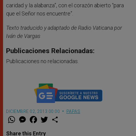
caridad y la alabanza”, con el corazón abierto “para
que el Señor nos encuentre”.
Texto traducido y adaptado de Radio Vaticana por
Iván de Vargas
Publicaciones Relacionadas:
Publicaciones no relacionadas.
DICIEMBRE 02, 2013 00:00
PAPAS
W
M
F
T
S
h
e
a
w
h
a
s
c
i
a
t
s
e
t
r
Share this Entry