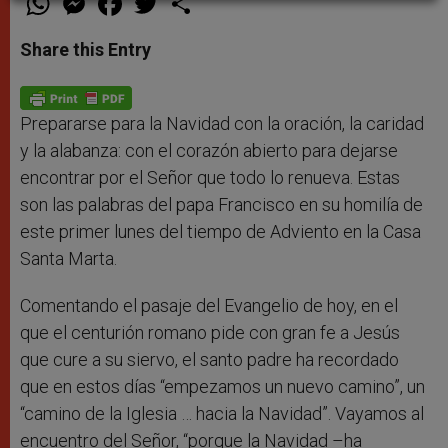
h
e
a
w
h
a
s
c
i
a
t
s
e
t
r
Share this Entry
s
e
b
t
e
A
n
o
e
p
g
o
r
p
e
k
r
Prepararse para la Navidad con la oración, la caridad
y la alabanza: con el corazón abierto para dejarse
encontrar por el Señor que todo lo renueva. Estas
son las palabras del papa Francisco en su homilía de
este primer lunes del tiempo de Adviento en la Casa
Santa Marta.
Comentando el pasaje del Evangelio de hoy, en el
que el centurión romano pide con gran fe a Jesús
que cure a su siervo, el santo padre ha recordado
que en estos días “empezamos un nuevo camino”, un
“camino de la Iglesia … hacia la Navidad”. Vayamos al
encuentro del Señor, “porque la Navidad –ha