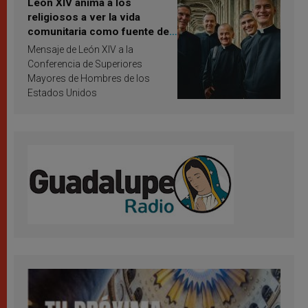
León XIV anima a los
religiosos a ver la vida
comunitaria como fuente de
inspiración y santificación
Mensaje de León XIV a la
Conferencia de Superiores
Mayores de Hombres de los
Estados Unidos