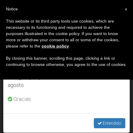
ES
Notice
×
x
Aviso importante
This website or its third party tools use cookies, which are
necessary to its functioning and required to achieve the
Del 27 de julio al 7 de agosto haremos la pausa
DÍA
purposes illustrated in the cookie policy. If you want to know
anual, aprovechando que en el periodo de verano
Diciembre 7th, 2013
more or withdraw your consent to all or some of the cookies,
please refer to the
cookie policy
.
se generan menos informaciones y también el
consumo de las mismas disminuye.
By closing this banner, scrolling this page, clicking a link or
continuing to browse otherwise, you agree to the use of cookies.
ÚLTIMAS NOTICIAS
Retomamos el trabajo ordinario de las ediciones
en inglés y español de ZENIT el lunes 10 de
agosto.
Francisco: hay un falso modelo de sociedad que descarta a
los más débiles
Gracias.
DEC 07, 2013 00:00
ZENIT STAFF
Entendido