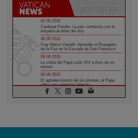
06.08.2026
Cardenal Parolin: La paz comienza con la
empatía al dolor del otro
06.08.2026
Fray Marco Vianelli: Aprender el Evangelio
de la Paz en la Escuela de San Francisco
06.08.2026
La visita del Papa León XIV a Asís en un
minuto
06.08.2026
El agradecimiento de los jóvenes al Papa:
«Hoy nos sentimos Iglesia»
06.08.2026
Líbano: Reanudan los coloquios en Roma en
medio de tensiones y ataques en el sur del
país
06.08.2026
Hiroshima y Nagasaki, 81 años después.
Comienzan "Diez Días Oración por la Paz"
06.08.2026