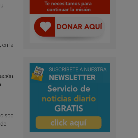
su
s
 en la
zación.
n
cisco.
 de