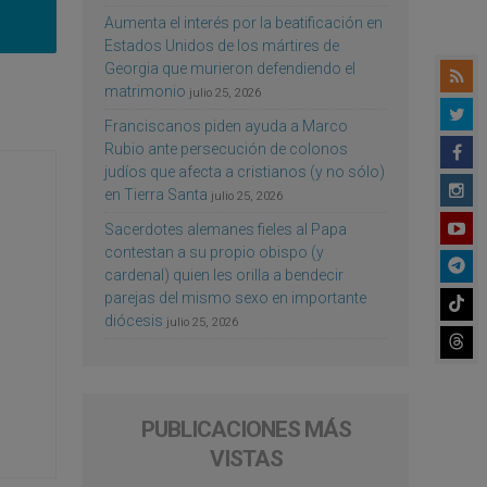
Aumenta el interés por la beatificación en
Estados Unidos de los mártires de
Georgia que murieron defendiendo el
matrimonio
julio 25, 2026
Franciscanos piden ayuda a Marco
Rubio ante persecución de colonos
judíos que afecta a cristianos (y no sólo)
en Tierra Santa
julio 25, 2026
Sacerdotes alemanes fieles al Papa
contestan a su propio obispo (y
cardenal) quien les orilla a bendecir
parejas del mismo sexo en importante
diócesis
julio 25, 2026
PUBLICACIONES MÁS
VISTAS