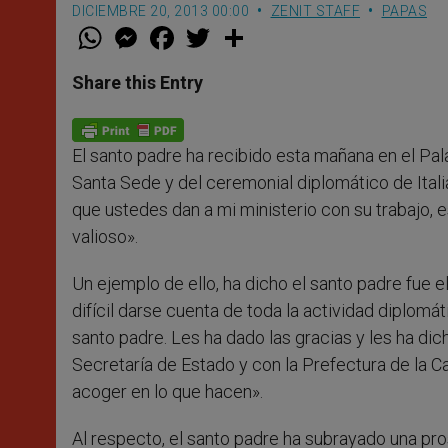
DICIEMBRE 20, 2013 00:00
ZENIT STAFF
PAPAS
W
M
F
T
S
h
e
a
w
h
a
s
c
i
a
t
s
e
t
r
Share this Entry
s
e
b
t
e
A
n
o
e
p
g
o
r
p
e
k
El santo padre ha recibido esta mañana en el Pala
r
Santa Sede y del ceremonial diplomático de Itali
que ustedes dan a mi ministerio con su trabajo, 
valioso».
Un ejemplo de ello, ha dicho el santo padre fue e
difícil darse cuenta de toda la actividad diplomá
santo padre. Les ha dado las gracias y les ha di
Secretaría de Estado y con la Prefectura de la Ca
acoger en lo que hacen».
Al respecto, el santo padre ha subrayado una pr