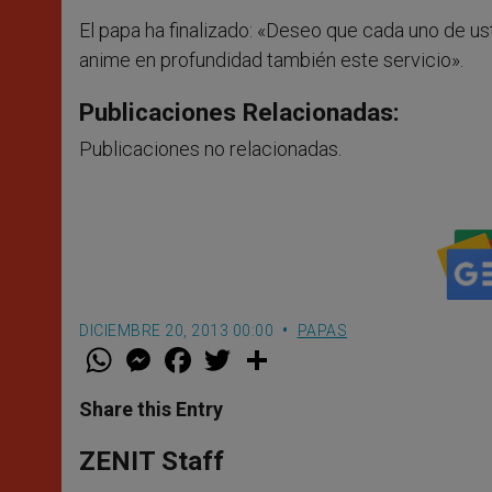
El papa ha finalizado: «Deseo que cada uno de u
anime en profundidad también este servicio».
Publicaciones Relacionadas:
Publicaciones no relacionadas.
DICIEMBRE 20, 2013 00:00
PAPAS
W
M
F
T
S
h
e
a
w
h
a
s
c
i
a
t
s
e
t
r
Share this Entry
s
e
b
t
e
A
n
o
e
p
g
o
r
ZENIT Staff
p
e
k
r