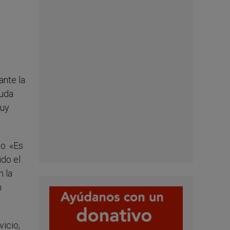
ante la
yuda
muy
o. «Es
ido el
n la
n
icio,