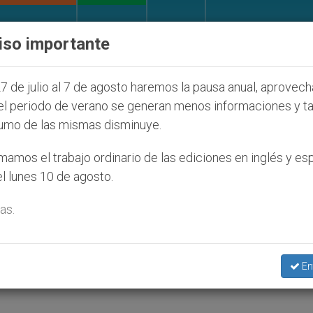
IGLESIA Y MUNDO
DOCUMENTOS
DONATIVOS
iso importante
s judíos que afecta a cristianos (y no sólo) en Tierr
7 de julio al 7 de agosto haremos la pausa anual, aprovec
el periodo de verano se generan menos informaciones y t
umo de las mismas disminuye.
cos italianos: favorecer la
amos el trabajo ordinario de las ediciones en inglés y es
l lunes 10 de agosto.
as.
onarios de la Embajada de Italia ante la San
En
a