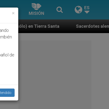
ES
×
MISIÓN
a Santa
Sacerdotes alemanes fieles al Papa con
hando
ambién
pañol de
ta
tendido