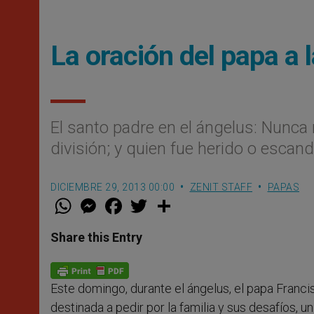
La oración del papa a 
El santo padre en el ángelus: Nunca 
división; y quien fue herido o esca
DICIEMBRE 29, 2013 00:00
ZENIT STAFF
PAPAS
W
M
F
T
S
h
e
a
w
h
a
s
c
i
a
t
s
e
t
r
Share this Entry
s
e
b
t
e
A
n
o
e
p
g
o
r
p
e
k
Este domingo, durante el ángelus, el papa Francis
r
destinada a pedir por la familia y sus desafíos, 