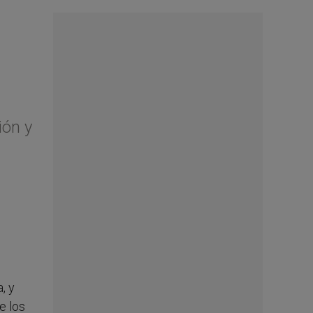
ión y
, y
e los