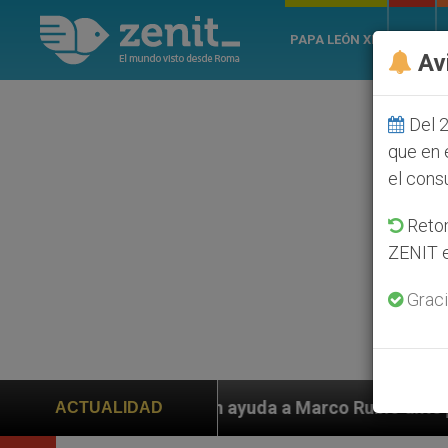
PAPA LEÓN XIV
ROMA
Av
Del 2
que en 
el cons
Retom
ZENIT e
Graci
iden ayuda a Marco Rubio ante persecución de colonos 
ACTUALIDAD