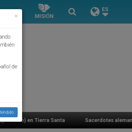
ES
×
MISIÓN
hando
ambién
pañol de
tendido
Santa
Sacerdotes alemanes fieles al Papa contes