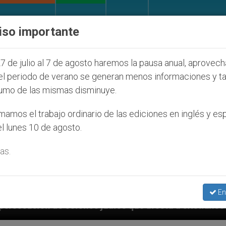
IGLESIA Y MUNDO
DOCUMENTOS
DONATIVOS
iso importante
7 de julio al 7 de agosto haremos la pausa anual, aprovec
el periodo de verano se generan menos informaciones y t
umo de las mismas disminuye.
amos el trabajo ordinario de las ediciones en inglés y es
l lunes 10 de agosto.
as.
En
judíos que afecta a cristianos (y no sólo) en Tierra 