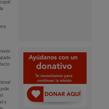
scopal
da
era
través
copado
afecto
lesial
, pide
el
ad y
ás