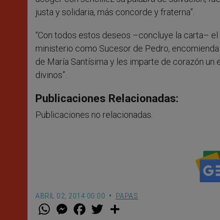
justa y solidaria, más concorde y fraterna”.
“Con todos estos deseos –concluye la carta– el p
ministerio como Sucesor de Pedro, encomienda a
de María Santísima y les imparte de corazón un 
divinos”.
Publicaciones Relacionadas:
Publicaciones no relacionadas.
ABRIL 02, 2014 00:00
PAPAS
W
M
F
T
S
h
e
a
w
h