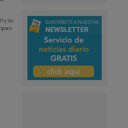
l y su
amparo