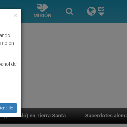
ES
×
MISIÓN
hando
ambién
pañol de
tendido
 Santa
Sacerdotes alemanes fieles al Papa cont