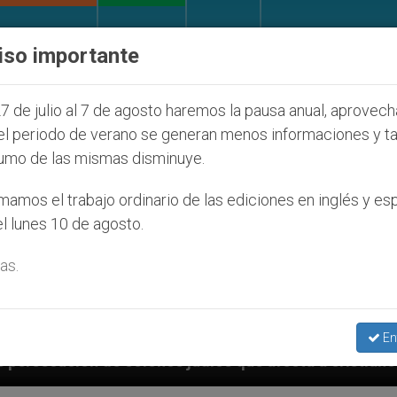
IGLESIA Y MUNDO
DOCUMENTOS
DONATIVOS
iso importante
7 de julio al 7 de agosto haremos la pausa anual, aprovec
el periodo de verano se generan menos informaciones y t
umo de las mismas disminuye.
amos el trabajo ordinario de las ediciones en inglés y es
l lunes 10 de agosto.
as.
En
 judíos que afecta a cristianos (y no sólo) en Tierra