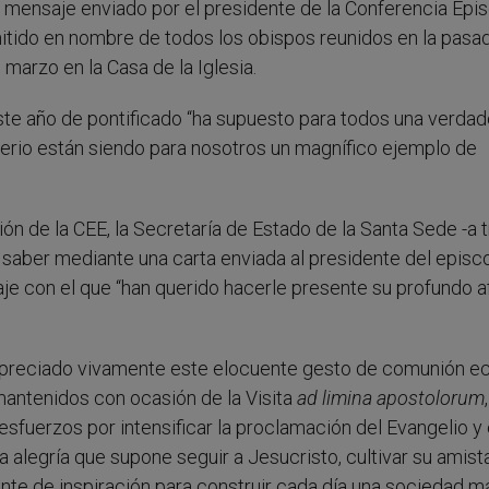
 mensaje enviado por el presidente de la Conferencia Epi
itido en nombre de todos los obispos reunidos en la pasa
 marzo en la Casa de la Iglesia.
ste año de pontificado “ha supuesto para todos una verdad
erio están siendo para nosotros un magnífico ejemplo de
n de la CEE, la Secretaría de Estado de la Santa Sede -a 
 saber mediante una carta enviada al presidente del epis
je con el que “han querido hacerle presente su profundo 
 apreciado vivamente este elocuente gesto de comunión ec
antenidos con ocasión de la Visita
ad limina apostolorum
sfuerzos por intensificar la proclamación del Evangelio y 
 alegría que supone seguir a Jesucristo, cultivar su amist
ente de inspiración para construir cada día una sociedad m