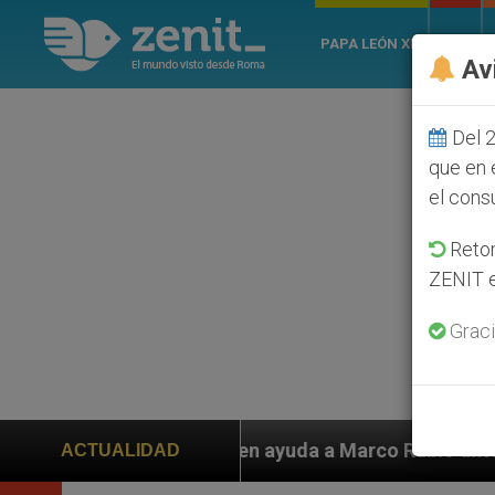
PAPA LEÓN XIV
ROMA
Av
Del 2
que en 
el cons
Retom
ZENIT e
Graci
piden ayuda a Marco Rubio ante persecución de colonos
ACTUALIDAD