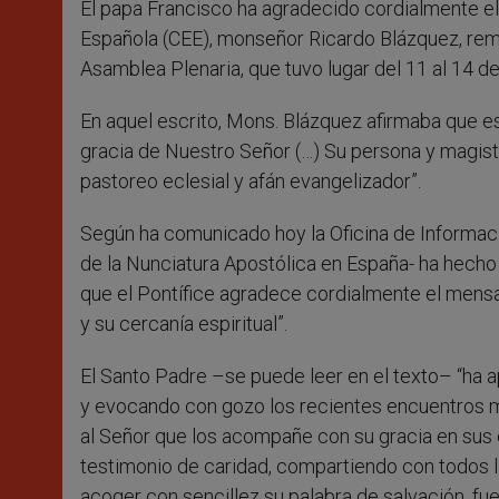
El papa Francisco ha agradecido cordialmente el
r
Española (CEE), monseñor Ricardo Blázquez, rem
Asamblea Plenaria, que tuvo lugar del 11 al 14 de
En aquel escrito, Mons. Blázquez afirmaba que e
gracia de Nuestro Señor (…) Su persona y magist
pastoreo eclesial y afán evangelizador”.
Según ha comunicado hoy la Oficina de Informació
de la Nunciatura Apostólica en España- ha hecho
que el Pontífice agradece cordialmente el mensa
y su cercanía espiritual”.
El Santo Padre –se puede leer en el texto– “ha
y evocando con gozo los recientes encuentros m
al Señor que los acompañe con su gracia en sus e
testimonio de caridad, compartiendo con todos la
acoger con sencillez su palabra de salvación, fu