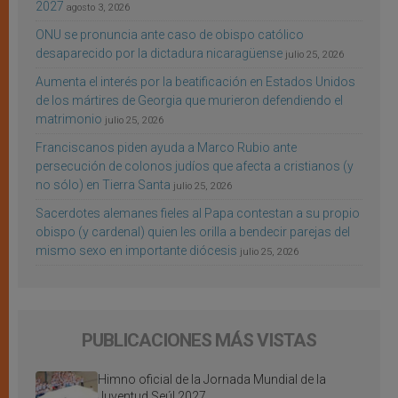
2027
agosto 3, 2026
ONU se pronuncia ante caso de obispo católico
desaparecido por la dictadura nicaragüense
julio 25, 2026
Aumenta el interés por la beatificación en Estados Unidos
de los mártires de Georgia que murieron defendiendo el
matrimonio
julio 25, 2026
Franciscanos piden ayuda a Marco Rubio ante
persecución de colonos judíos que afecta a cristianos (y
no sólo) en Tierra Santa
julio 25, 2026
Sacerdotes alemanes fieles al Papa contestan a su propio
obispo (y cardenal) quien les orilla a bendecir parejas del
mismo sexo en importante diócesis
julio 25, 2026
PUBLICACIONES MÁS VISTAS
Himno oficial de la Jornada Mundial de la
Juventud Seúl 2027