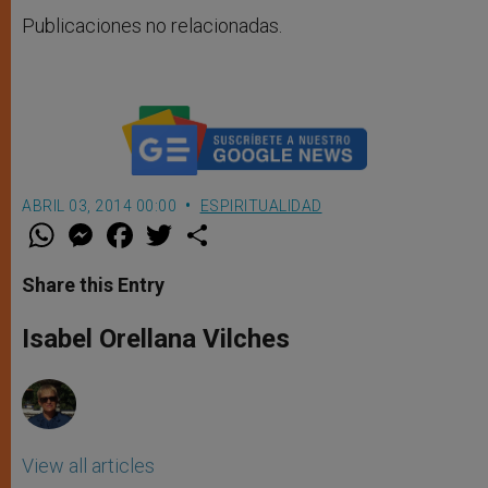
Publicaciones no relacionadas.
ABRIL 03, 2014 00:00
ESPIRITUALIDAD
W
M
F
T
S
h
e
a
w
h
a
s
c
i
a
t
s
e
t
r
Share this Entry
s
e
b
t
e
A
n
o
e
p
g
o
r
Isabel Orellana Vilches
p
e
k
r
View all articles