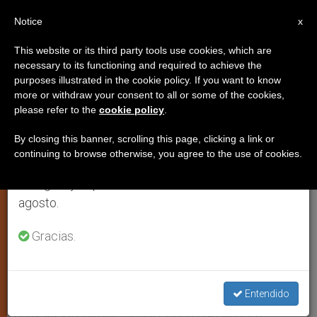
ES
Notice
×
x
Aviso importante
This website or its third party tools use cookies, which are
necessary to its functioning and required to achieve the
Del 27 de julio al 7 de agosto haremos la pausa
purposes illustrated in the cookie policy. If you want to know
San Luigi Scrosoppi
anual, aprovechando que en el periodo de verano
more or withdraw your consent to all or some of the cookies,
please refer to the
cookie policy
.
se generan menos informaciones y también el
consumo de las mismas disminuye.
By closing this banner, scrolling this page, clicking a link or
«Su vida resume la respuesta
continuing to browse otherwise, you agree to the use of cookies.
Retomamos el trabajo ordinario de las ediciones
evangélica que debe darse a las
en inglés y español de ZENIT el lunes 10 de
deficiencias sociales. Entre otraas
agosto.
fundaciones, impulsó la Congregación
de Hermanas de la Divina Providencia.
Gracias.
El lema que signó su acontecer fue
hacer todo para todos»
Entendido
ABRIL 03, 2014 00:00
ISABEL ORELLANA VILCHES