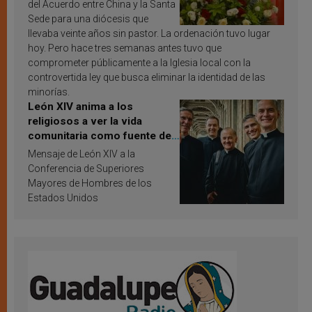
del Acuerdo entre China y la Santa
Sede para una diócesis que
llevaba veinte años sin pastor. La ordenación tuvo lugar
hoy. Pero hace tres semanas antes tuvo que
comprometer públicamente a la Iglesia local con la
controvertida ley que busca eliminar la identidad de las
minorías.
León XIV anima a los
religiosos a ver la vida
comunitaria como fuente de
inspiración y santificación
Mensaje de León XIV a la
Conferencia de Superiores
Mayores de Hombres de los
Estados Unidos