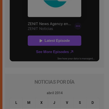
NOTICIAS POR DÍA
abril 2014
L
M
X
J
V
S
D