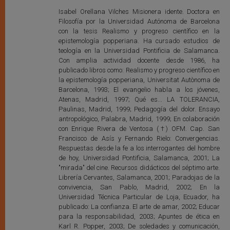
Isabel Orellana Vilches Misionera idente. Doctora en
Filosofía por la Universidad Autónoma de Barcelona
con la tesis Realismo y progreso científico en la
epistemología popperiana. Ha cursado estudios de
teología en la Universidad Pontificia de Salamanca.
Con amplia actividad docente desde 1986, ha
publicado libros como: Realismo y progreso científico en
la epistemología popperiana, Universitat Autònoma de
Barcelona, 1993; El evangelio habla a los jóvenes,
Atenas, Madrid, 1997; Qué es... LA TOLERANCIA,
Paulinas, Madrid, 1999; Pedagogía del dolor. Ensayo
antropológico, Palabra, Madrid, 1999; En colaboración
con Enrique Rivera de Ventosa (†) OFM. Cap. San
Francisco de Asís y Fernando Rielo: Convergencias.
Respuestas desde la fe a los interrogantes del hombre
de hoy, Universidad Pontificia, Salamanca, 2001; La
"mirada" del cine. Recursos didácticos del séptimo arte.
Librería Cervantes, Salamanca, 2001; Paradojas de la
convivencia, San Pablo, Madrid, 2002; En la
Universidad Técnica Particular de Loja, Ecuador, ha
publicado: La confianza. El arte de amar, 2002; Educar
para la responsabilidad, 2003; Apuntes de ética en
Karl R. Popper, 2003; De soledades y comunicación,