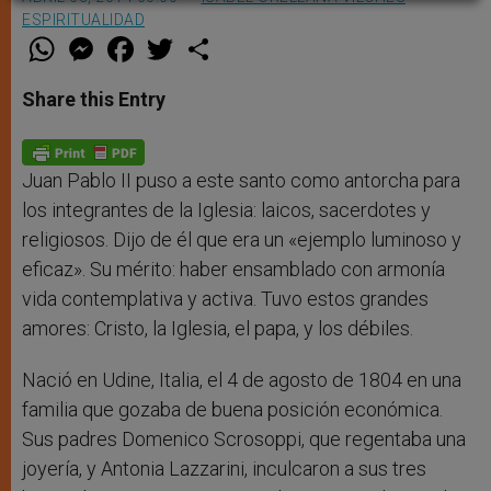
ESPIRITUALIDAD
W
M
F
T
S
h
e
a
w
h
a
s
c
i
a
t
s
e
t
r
Share this Entry
s
e
b
t
e
A
n
o
e
p
g
o
r
p
e
k
r
Juan Pablo II puso a este santo como antorcha para
los integrantes de la Iglesia: laicos, sacerdotes y
religiosos. Dijo de él que era un «ejemplo luminoso y
eficaz». Su mérito: haber ensamblado con armonía
vida contemplativa y activa. Tuvo estos grandes
amores: Cristo, la Iglesia, el papa, y los débiles.
Nació en Udine, Italia, el 4 de agosto de 1804 en una
familia que gozaba de buena posición económica.
Sus padres Domenico Scrosoppi, que regentaba una
joyería, y Antonia Lazzarini, inculcaron a sus tres