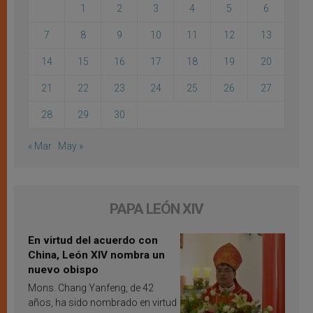
1
2
3
4
5
6
7
8
9
10
11
12
13
14
15
16
17
18
19
20
21
22
23
24
25
26
27
28
29
30
« Mar
May »
PAPA LEÓN XIV
En virtud del acuerdo con
China, León XIV nombra un
nuevo obispo
Mons. Chang Yanfeng, de 42
años, ha sido nombrado en virtud