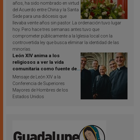
años, ha sido nombrado en virtud
del Acuerdo entre China y la Santa
Sede para una diócesis que
llevaba veinte años sin pastor. La ordenación tuvo lugar
hoy. Pero hace tres semanas antes tuvo que
comprometer públicamente a la Iglesia local con la
controvertida ley que busca eliminar la identidad de las
minorías.
León XIV anima a los
religiosos a ver la vida
comunitaria como fuente de
inspiración y santificación
Mensaje de León XIV a la
Conferencia de Superiores
Mayores de Hombres de los
Estados Unidos