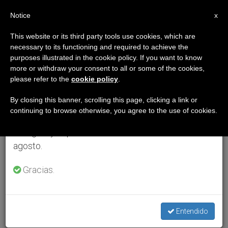
ES
Notice
×
x
Aviso importante
This website or its third party tools use cookies, which are
necessary to its functioning and required to achieve the
Del 27 de julio al 7 de agosto haremos la pausa
purposes illustrated in the cookie policy. If you want to know
anual, aprovechando que en el periodo de verano
more or withdraw your consent to all or some of the cookies,
please refer to the
cookie policy
.
se generan menos informaciones y también el
consumo de las mismas disminuye.
By closing this banner, scrolling this page, clicking a link or
continuing to browse otherwise, you agree to the use of cookies.
Retomamos el trabajo ordinario de las ediciones
en inglés y español de ZENIT el lunes 10 de
agosto.
Gracias.
Entendido