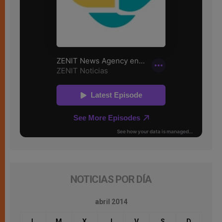
NOTICIAS POR DÍA
abril 2014
L
M
X
J
V
S
D