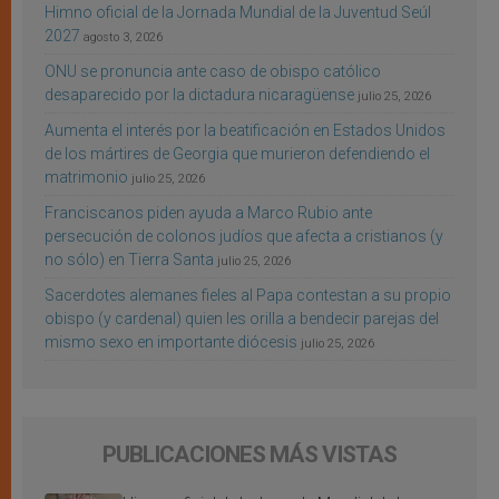
Himno oficial de la Jornada Mundial de la Juventud Seúl
2027
agosto 3, 2026
ONU se pronuncia ante caso de obispo católico
desaparecido por la dictadura nicaragüense
julio 25, 2026
Aumenta el interés por la beatificación en Estados Unidos
de los mártires de Georgia que murieron defendiendo el
matrimonio
julio 25, 2026
Franciscanos piden ayuda a Marco Rubio ante
persecución de colonos judíos que afecta a cristianos (y
no sólo) en Tierra Santa
julio 25, 2026
Sacerdotes alemanes fieles al Papa contestan a su propio
obispo (y cardenal) quien les orilla a bendecir parejas del
mismo sexo en importante diócesis
julio 25, 2026
PUBLICACIONES MÁS VISTAS