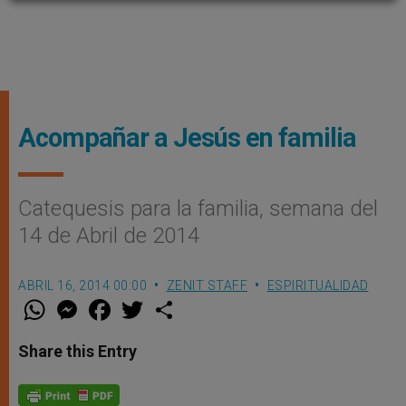
Acompañar a Jesús en familia
Catequesis para la familia, semana del
14 de Abril de 2014
ABRIL 16, 2014 00:00
ZENIT STAFF
ESPIRITUALIDAD
W
M
F
T
S
h
e
a
w
h
a
s
c
i
a
t
s
e
t
r
Share this Entry
s
e
b
t
e
A
n
o
e
p
g
o
r
p
e
k