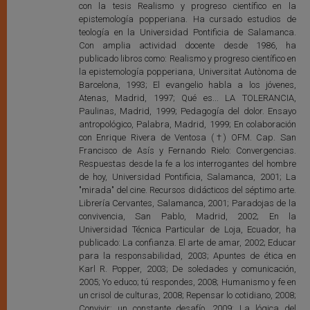
con la tesis Realismo y progreso científico en la
epistemología popperiana. Ha cursado estudios de
teología en la Universidad Pontificia de Salamanca.
Con amplia actividad docente desde 1986, ha
publicado libros como: Realismo y progreso científico en
la epistemología popperiana, Universitat Autònoma de
Barcelona, 1993; El evangelio habla a los jóvenes,
Atenas, Madrid, 1997; Qué es... LA TOLERANCIA,
Paulinas, Madrid, 1999; Pedagogía del dolor. Ensayo
antropológico, Palabra, Madrid, 1999; En colaboración
con Enrique Rivera de Ventosa (†) OFM. Cap. San
Francisco de Asís y Fernando Rielo: Convergencias.
Respuestas desde la fe a los interrogantes del hombre
de hoy, Universidad Pontificia, Salamanca, 2001; La
"mirada" del cine. Recursos didácticos del séptimo arte.
Librería Cervantes, Salamanca, 2001; Paradojas de la
convivencia, San Pablo, Madrid, 2002; En la
Universidad Técnica Particular de Loja, Ecuador, ha
publicado: La confianza. El arte de amar, 2002; Educar
para la responsabilidad, 2003; Apuntes de ética en
Karl R. Popper, 2003; De soledades y comunicación,
2005; Yo educo; tú respondes, 2008; Humanismo y fe en
un crisol de culturas, 2008; Repensar lo cotidiano, 2008;
Convivir: un constante desafío, 2009; La lógica del