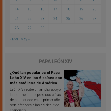
14
15
16
17
18
19
20
21
22
23
24
25
26
27
28
29
30
« Mar
May »
PAPA LEÓN XIV
¿Qué tan popular es el Papa
León XIV en los 6 países con
más católicos de América
Latina en 2026? Publican
León XIV recibe un amplio apoyo
resultados de investigación
latinoamericano, pero sus cifras
de popularidad en su primer año
son inferiores a las del debut de
Francisco