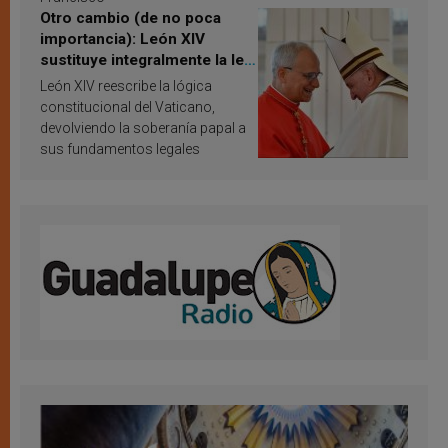
Otro cambio (de no poca
importancia): León XIV
sustituye integralmente la ley
vaticana de Papa Francisco
León XIV reescribe la lógica
constitucional del Vaticano,
devolviendo la soberanía papal a
sus fundamentos legales