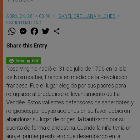
ABRIL 24, 2014 00:00
ISABEL ORELLANA VILCHES
ESPIRITUALIDAD
W
M
F
T
S
h
e
a
w
h
a
s
c
i
a
t
s
e
t
r
Share this Entry
s
e
b
t
e
A
n
o
e
p
g
o
r
p
e
k
r
Rosa Virginia nació el 31 de julio de 1796 en la isla
de Noirmoutier, Francia en medio de la Revolución
francesa. Fue el lugar elegido por sus padres para
refugiarse al producirse el levantamiento de La
Vendée. Estos valientes defensores de sacerdotes y
religiosos, por cuyas acciones en su favor debieron
abandonar su lugar de origen, la bautizaron por su
cuenta de forma clandestina. Cuando la niña tenía un
año, el primer presbítero que desembarcó en la