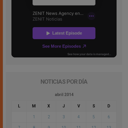
NOTICIAS POR DÍA
abril 2014
L
M
X
J
V
S
D
1
2
3
4
5
6
7
8
9
10
11
12
13