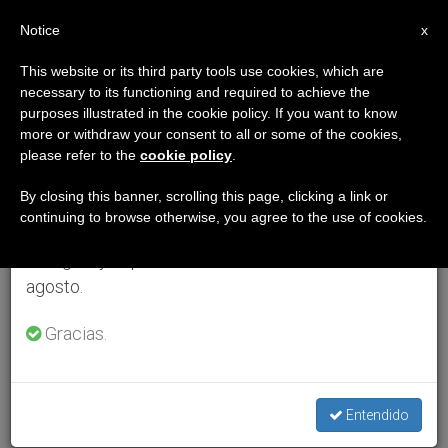
ES
Notice
×
x
Aviso importante
This website or its third party tools use cookies, which are
necessary to its functioning and required to achieve the
Del 27 de julio al 7 de agosto haremos la pausa
purposes illustrated in the cookie policy. If you want to know
anual, aprovechando que en el periodo de verano
more or withdraw your consent to all or some of the cookies,
please refer to the
cookie policy
.
se generan menos informaciones y también el
consumo de las mismas disminuye.
By closing this banner, scrolling this page, clicking a link or
continuing to browse otherwise, you agree to the use of cookies.
Retomamos el trabajo ordinario de las ediciones
en inglés y español de ZENIT el lunes 10 de
agosto.
Gracias.
Entendido