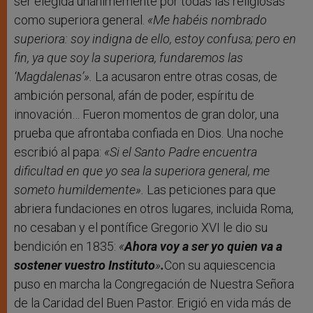
ser elegida unánimemente por todas las religiosas
como superiora general.
«Me habéis nombrado
superiora: soy indigna de ello, estoy confusa; pero en
fin, ya que soy la superiora, fundaremos las
‘
Magdalenas’
».
La acusaron entre otras cosas, de
ambición personal, afán de poder, espíritu de
innovación… Fueron momentos de gran dolor, una
prueba que afrontaba confiada en Dios. Una noche
escribió al papa:
«Si el Santo Padre encuentra
dificultad en que yo sea la superiora general, me
someto humildemente».
Las peticiones para que
abriera fundaciones en otros lugares, incluida Roma,
no cesaban y el pontífice Gregorio XVI le dio su
bendición en 1835:
«
Ahora voy a ser yo quien va a
sostener vuestro Instituto
»
.
Con su aquiescencia
puso en marcha la Congregación de Nuestra Señora
de la Caridad del Buen Pastor. Erigió en vida más de