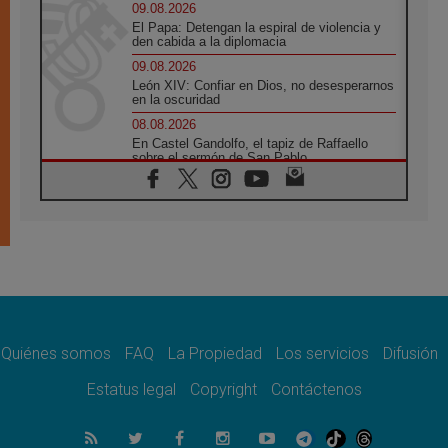
09.08.2026
El Papa: Detengan la espiral de violencia y
den cabida a la diplomacia
09.08.2026
León XIV: Confiar en Dios, no desesperarnos
en la oscuridad
08.08.2026
En Castel Gandolfo, el tapiz de Raffaello
sobre el sermón de San Pablo
08.08.2026
En Colombia, «la paz no se compra con una
firma»
08.08.2026
En Venezuela celebraron los 416 años del
Santo Cristo de La Grita
08.08.2026
El Papa: en Santa Ágata contemplamos la
victoria del amor sobre la muerte
Quiénes somos
FAQ
La Propiedad
Los servicios
Difusión
08.08.2026
León XIV visitará el Santuario de la Madre
Estatus legal
Copyright
Contáctenos
del Buen Consejo de Genazzano
07.08.2026
Filipinas: el Vicariato Apostólico de Calapán
se convierte en diócesis