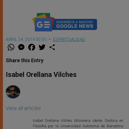
ABRIL 24, 2014 00:00
ESPIRITUALIDAD
W
M
F
T
S
h
e
a
w
h
a
s
c
i
a
t
s
e
t
r
Share this Entry
s
e
b
t
e
A
n
o
e
p
g
o
r
Isabel Orellana Vilches
p
e
k
r
View all articles
Isabel Orellana Vilches Misionera idente. Doctora en
Filosofía por la Universidad Autónoma de Barcelona