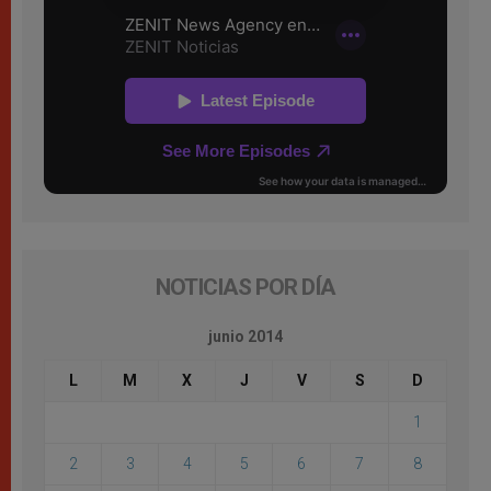
NOTICIAS POR DÍA
junio 2014
L
M
X
J
V
S
D
1
2
3
4
5
6
7
8