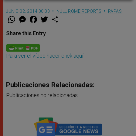
JUNIO 02, 2014 00:00
NULL ROME REPORTS
PAPAS
W
M
F
T
S
h
e
a
w
h
a
s
c
i
a
t
s
e
t
r
Share this Entry
s
e
b
t
e
A
n
o
e
p
g
o
r
p
e
k
r
Para ver el vídeo hacer click aquí
Publicaciones Relacionadas:
Publicaciones no relacionadas.