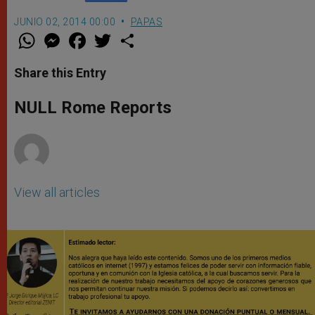
JUNIO 02, 2014 00:00
PAPAS
W
M
F
T
S
h
e
a
w
h
a
s
c
i
a
t
s
e
t
r
Share this Entry
s
e
b
t
e
A
n
o
e
p
g
o
r
NULL Rome Reports
p
e
k
r
View all articles