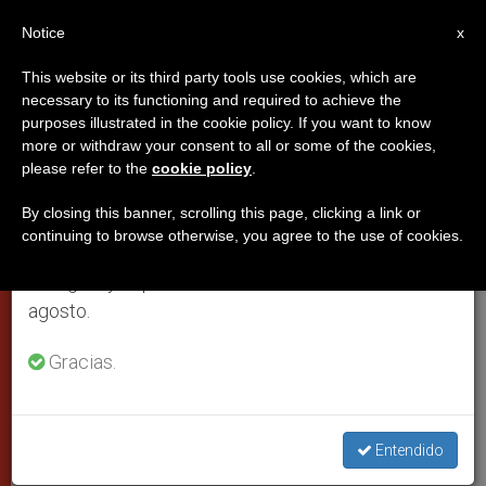
ES
Notice
×
x
Aviso importante
This website or its third party tools use cookies, which are
necessary to its functioning and required to achieve the
Del 27 de julio al 7 de agosto haremos la pausa
purposes illustrated in the cookie policy. If you want to know
(VIDEO) Vienen a la audiencia
anual, aprovechando que en el periodo de verano
more or withdraw your consent to all or some of the cookies,
please refer to the
cookie policy
.
se generan menos informaciones y también el
general vestidos como tropas del
consumo de las mismas disminuye.
siglo XVI
By closing this banner, scrolling this page, clicking a link or
continuing to browse otherwise, you agree to the use of cookies.
Retomamos el trabajo ordinario de las ediciones
en inglés y español de ZENIT el lunes 10 de
Parecen Guardias Suizos pero en
agosto.
realidad forman parte del “Calcio
Gracias.
Storico Fiorentino”. Vienen desde
Florencia a la audiencia general y su
banda de músicos entonó el himno de
Entendido
la Victoria en honor a Francisco.