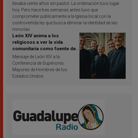
llevaba veinte años sin pastor. La ordenación tuvo lugar
hoy. Pero hace tres semanas antes tuvo que
comprometer públicamente a la Iglesia local con la
controvertida ley que busca eliminar la identidad de las
minorías.
León XIV anima a los
religiosos a ver la vida
comunitaria como fuente de
inspiración y santificación
Mensaje de León XIV a la
Conferencia de Superiores
Mayores de Hombres de los
Estados Unidos