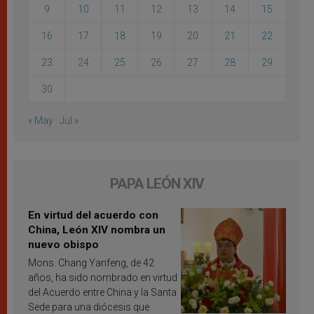
9
10
11
12
13
14
15
16
17
18
19
20
21
22
23
24
25
26
27
28
29
30
« May
Jul »
PAPA LEÓN XIV
En virtud del acuerdo con
China, León XIV nombra un
nuevo obispo
Mons. Chang Yanfeng, de 42
años, ha sido nombrado en virtud
del Acuerdo entre China y la Santa
Sede para una diócesis que