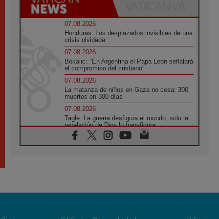
07.08.2026
Honduras: Los desplazados invisibles de una
crisis olvidada
07.08.2026
Bokalic: "En Argentina el Papa León señalará
el compromiso del cristiano"
07.08.2026
La matanza de niños en Gaza no cesa: 300
muertos en 300 días
07.08.2026
Tagle: La guerra desfigura el mundo, solo la
revelación de Dios lo transfigura
07.08.2026
Presentada la Trienal de Arte de las
Universidades Católicas: «Exercises in
Empathy»
07.08.2026
Fortunatus Nwachukwu: la comunicación
como misión al servicio del Evangelio
07.08.2026
SIGNIS 2026, dar voz a las religiosas en el
espacio público