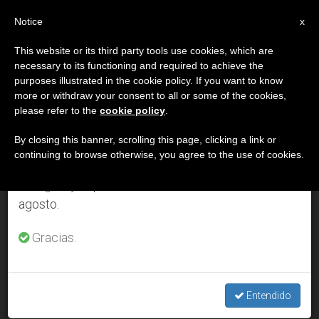
ES
Notice
×
x
Aviso importante
This website or its third party tools use cookies, which are
necessary to its functioning and required to achieve the
Del 27 de julio al 7 de agosto haremos la pausa
DÍA
purposes illustrated in the cookie policy. If you want to know
anual, aprovechando que en el periodo de verano
Junio 3rd, 2014
more or withdraw your consent to all or some of the cookies,
please refer to the
cookie policy
.
se generan menos informaciones y también el
consumo de las mismas disminuye.
By closing this banner, scrolling this page, clicking a link or
continuing to browse otherwise, you agree to the use of cookies.
ÚLTIMAS NOTICIAS
Retomamos el trabajo ordinario de las ediciones
en inglés y español de ZENIT el lunes 10 de
agosto.
Unas 50 mil personas rezan por el Papa, que les escucha de
rodillas en Estadio Olímpico de Roma (Video)
Gracias.
JUN 03, 2014 00:00
NULL ROME REPORTS
Entendido