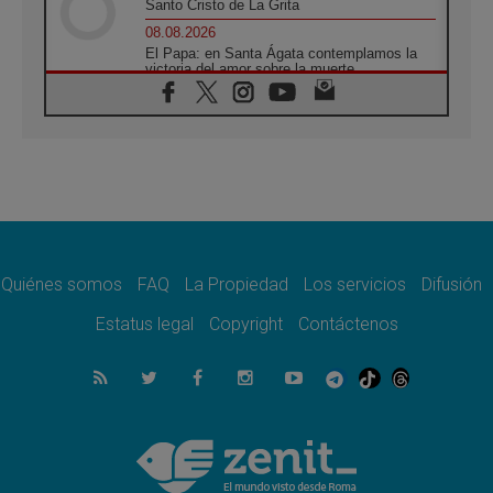
Santo Cristo de La Grita
08.08.2026
El Papa: en Santa Ágata contemplamos la
victoria del amor sobre la muerte
08.08.2026
León XIV visitará el Santuario de la Madre
del Buen Consejo de Genazzano
07.08.2026
Filipinas: el Vicariato Apostólico de Calapán
se convierte en diócesis
07.08.2026
Honduras: Los desplazados invisibles de una
crisis olvidada
Quiénes somos
FAQ
La Propiedad
Los servicios
Difusión
07.08.2026
Bokalic: "En Argentina el Papa León señalará
Estatus legal
Copyright
Contáctenos
el compromiso del cristiano"
07.08.2026
La matanza de niños en Gaza no cesa: 300
muertos en 300 días
07.08.2026
Tagle: La guerra desfigura el mundo, solo la
revelación de Dios lo transfigura