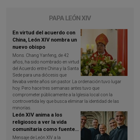
PAPA LEÓN XIV
En virtud del acuerdo con
China, León XIV nombra un
nuevo obispo
Mons. Chang Yanfeng, de 42
años, ha sido nombrado en virtud
del Acuerdo entre China y la Santa
Sede para una diócesis que
llevaba veinte años sin pastor. La ordenación tuvo lugar
hoy. Pero hace tres semanas antes tuvo que
comprometer públicamente a la Iglesia local con la
controvertida ley que busca eliminar la identidad de las
minorías.
León XIV anima a los
religiosos a ver la vida
comunitaria como fuente
de inspiración y
Mensaje de León XIV a la