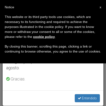
ES
Notice
×
x
Aviso importante
This website or its third party tools use cookies, which are
necessary to its functioning and required to achieve the
Del 27 de julio al 7 de agosto haremos la pausa
purposes illustrated in the cookie policy. If you want to know
anual, aprovechando que en el periodo de verano
more or withdraw your consent to all or some of the cookies,
please refer to the
cookie policy
.
se generan menos informaciones y también el
consumo de las mismas disminuye.
By closing this banner, scrolling this page, clicking a link or
continuing to browse otherwise, you agree to the use of cookies.
Retomamos el trabajo ordinario de las ediciones
en inglés y español de ZENIT el lunes 10 de
agosto.
Gracias.
Entendido