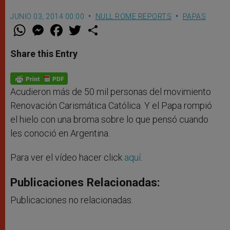
JUNIO 03, 2014 00:00
NULL ROME REPORTS
PAPAS
W
M
F
T
S
h
e
a
w
h
a
s
c
i
a
t
s
e
t
r
Share this Entry
s
e
b
t
e
A
n
o
e
p
g
o
r
p
e
k
r
Acudieron más de 50 mil personas del movimiento
Renovación Carismática Católica. Y el Papa rompió
el hielo con una broma sobre lo que pensó cuando
les conoció en Argentina.
Para ver el vídeo hacer click
aquí
.
Publicaciones Relacionadas:
Publicaciones no relacionadas.