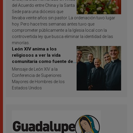
del Acuerdo entre China y la Santa
Sede para una diócesis que
llevaba veinte años sin pastor. La ordenación tuvo lugar
hoy. Pero hace tres semanas antes tuvo que
comprometer públicamente a la Iglesia local con la
controvertida ley que busca eliminar la identidad de las
minorías.
León XIV anima a los
religiosos a ver la vida
comunitaria como fuente de
inspiración y santificación
Mensaje de León XIV a la
Conferencia de Superiores
Mayores de Hombres de los
Estados Unidos