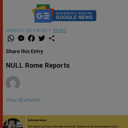
JUNIO 03, 2014 00:00
PAPAS
W
M
F
T
S
h
e
a
w
h
a
s
c
i
a
t
s
e
t
r
Share this Entry
s
e
b
t
e
A
n
o
e
p
g
o
r
NULL Rome Reports
p
e
k
r
View all articles