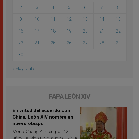
2
3
4
5
6
7
8
9
10
11
12
13
14
15
16
17
18
19
20
21
22
23
24
25
26
27
28
29
30
« May
Jul »
PAPA LEÓN XIV
En virtud del acuerdo con
China, León XIV nombra un
nuevo obispo
Mons. Chang Yanfeng, de 42
años, ha sido nombrado en virtud