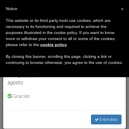
ES
Notice
×
x
Aviso importante
This website or its third party tools use cookies, which are
necessary to its functioning and required to achieve the
Del 27 de julio al 7 de agosto haremos la pausa
purposes illustrated in the cookie policy. If you want to know
anual, aprovechando que en el periodo de verano
more or withdraw your consent to all or some of the cookies,
please refer to the
cookie policy
.
se generan menos informaciones y también el
consumo de las mismas disminuye.
By closing this banner, scrolling this page, clicking a link or
continuing to browse otherwise, you agree to the use of cookies.
Retomamos el trabajo ordinario de las ediciones
en inglés y español de ZENIT el lunes 10 de
agosto.
Gracias.
Entendido