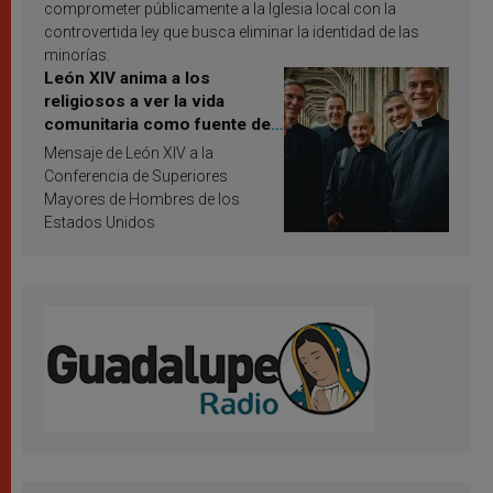
comprometer públicamente a la Iglesia local con la
controvertida ley que busca eliminar la identidad de las
minorías.
León XIV anima a los
religiosos a ver la vida
comunitaria como fuente de
inspiración y santificación
Mensaje de León XIV a la
Conferencia de Superiores
Mayores de Hombres de los
Estados Unidos