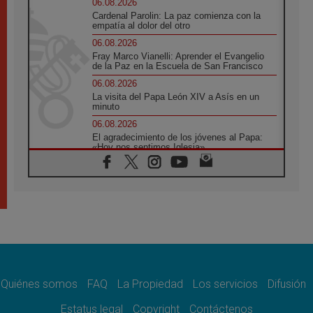
06.08.2026
Cardenal Parolin: La paz comienza con la
empatía al dolor del otro
06.08.2026
Fray Marco Vianelli: Aprender el Evangelio
de la Paz en la Escuela de San Francisco
06.08.2026
La visita del Papa León XIV a Asís en un
minuto
06.08.2026
El agradecimiento de los jóvenes al Papa:
«Hoy nos sentimos Iglesia»
06.08.2026
Líbano: Reanudan los coloquios en Roma en
medio de tensiones y ataques en el sur del
país
06.08.2026
Hiroshima y Nagasaki, 81 años después.
Comienzan "Diez Días Oración por la Paz"
06.08.2026
Pizzaballa en Asís: los cristianos quieren
paz
Quiénes somos
FAQ
La Propiedad
Los servicios
Difusión
06.08.2026
Estatus legal
Copyright
Contáctenos
Sturla: La visita de León XIV será una buena