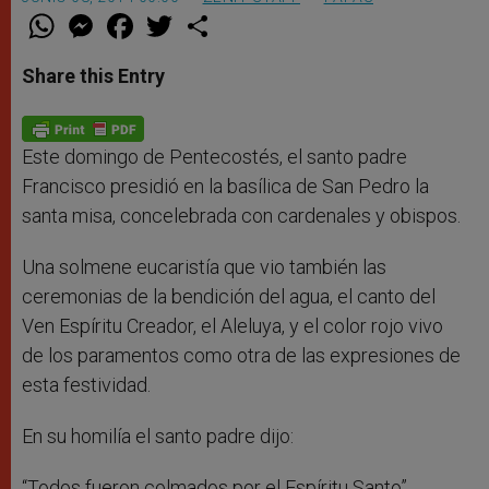
W
M
F
T
S
h
e
a
w
h
a
s
c
i
a
t
s
e
t
r
Share this Entry
s
e
b
t
e
A
n
o
e
p
g
o
r
p
e
k
r
Este domingo de Pentecostés, el santo padre
Francisco presidió en la basílica de San Pedro la
santa misa, concelebrada con cardenales y obispos.
Una solmene eucaristía que vio también las
ceremonias de la bendición del agua, el canto del
Ven Espíritu Creador, el Aleluya, y el color rojo vivo
de los paramentos como otra de las expresiones de
esta festividad.
En su homilía el santo padre dijo:
“Todos fueron colmados por el Espíritu Santo”.