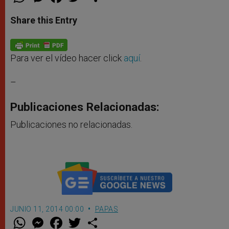
h
e
a
w
h
a
s
c
i
a
t
s
e
t
r
Share this Entry
s
e
b
t
e
A
n
o
e
p
g
o
r
p
e
k
r
Para ver el vídeo hacer click
aquí
.
–
Publicaciones Relacionadas:
Publicaciones no relacionadas.
JUNIO 11, 2014 00:00
PAPAS
W
M
F
T
S
h
e
a
w
h