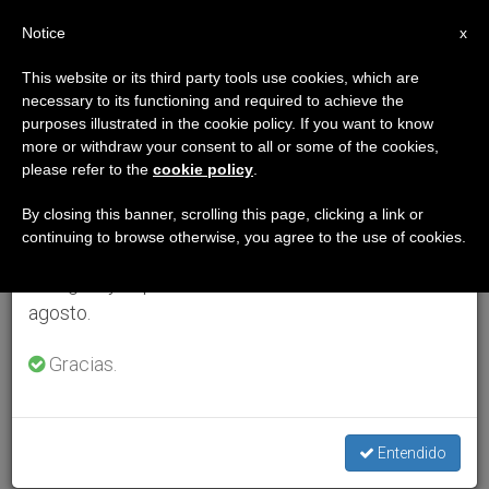
ES
Notice
×
x
Aviso importante
This website or its third party tools use cookies, which are
necessary to its functioning and required to achieve the
Del 27 de julio al 7 de agosto haremos la pausa
purposes illustrated in the cookie policy. If you want to know
anual, aprovechando que en el periodo de verano
more or withdraw your consent to all or some of the cookies,
please refer to the
cookie policy
.
se generan menos informaciones y también el
consumo de las mismas disminuye.
By closing this banner, scrolling this page, clicking a link or
continuing to browse otherwise, you agree to the use of cookies.
Retomamos el trabajo ordinario de las ediciones
en inglés y español de ZENIT el lunes 10 de
agosto.
Gracias.
Entendido