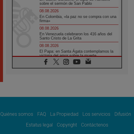
sobre el sermón de San Pablo
08.08.2026
En Colombia, «la paz no se compra con una
firma»
08.08.2026
En Venezuela celebraron los 416 años del
Santo Cristo de La Grita
08.08.2026
El Papa: en Santa Ágata contemplamos la
victoria del amor sobre la muerte
08.08.2026
León XIV visitará el Santuario de la Madre
del Buen Consejo de Genazzano
07.08.2026
Filipinas: el Vicariato Apostólico de Calapán
se convierte en diócesis
07.08.2026
Honduras: Los desplazados invisibles de una
crisis olvidada
Quiénes somos
FAQ
La Propiedad
Los servicios
Difusión
07.08.2026
Bokalic: "En Argentina el Papa León señalará
Estatus legal
Copyright
Contáctenos
el compromiso del cristiano"
07.08.2026