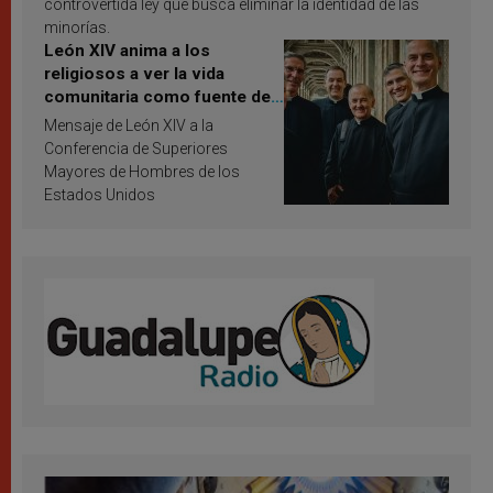
controvertida ley que busca eliminar la identidad de las
minorías.
León XIV anima a los
religiosos a ver la vida
comunitaria como fuente de
inspiración y santificación
Mensaje de León XIV a la
Conferencia de Superiores
Mayores de Hombres de los
Estados Unidos