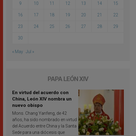
9
10
11
12
13
14
15
16
17
18
19
20
21
22
23
24
25
26
27
28
29
30
« May
Jul »
PAPA LEÓN XIV
En virtud del acuerdo con
China, León XIV nombra un
nuevo obispo
Mons. Chang Yanfeng, de 42
años, ha sido nombrado en virtud
del Acuerdo entre China y la Santa
Sede para una diócesis que