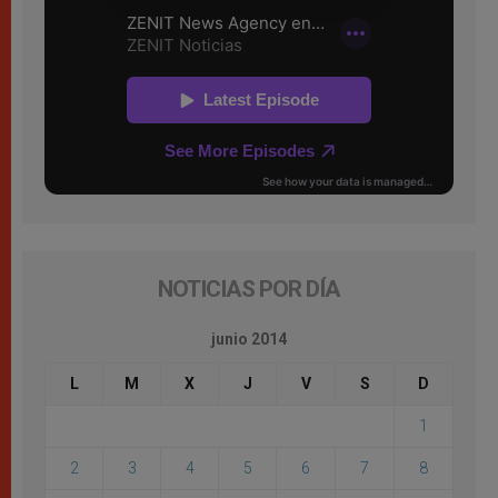
NOTICIAS POR DÍA
junio 2014
L
M
X
J
V
S
D
1
2
3
4
5
6
7
8