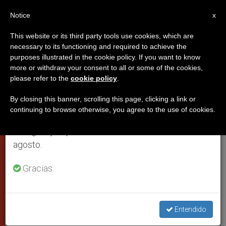
ES
Notice
×
x
Aviso importante
This website or its third party tools use cookies, which are
necessary to its functioning and required to achieve the
Del 27 de julio al 7 de agosto haremos la pausa
purposes illustrated in the cookie policy. If you want to know
Francisco: Si los corruptos no se
anual, aprovechando que en el periodo de verano
more or withdraw your consent to all or some of the cookies,
please refer to the
cookie policy
.
se generan menos informaciones y también el
convierten, "los perros del
consumo de las mismas disminuye.
infierno beberán su sangre"
By closing this banner, scrolling this page, clicking a link or
continuing to browse otherwise, you agree to the use of cookies.
(Video)
Retomamos el trabajo ordinario de las ediciones
en inglés y español de ZENIT el lunes 10 de
agosto.
En su Misa en Casa Santa Marta,
Gracias.
Francisco pidió a los cristianos que
condenen la corrupción, pero que
también recen para que los corruptos
Entendido
cambien de vida