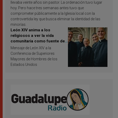
llevaba veinte años sin pastor. La ordenación tuvo lugar
hoy. Pero hace tres semanas antes tuvo que
comprometer públicamente a la Iglesia local con la
controvertida ley que busca eliminar la identidad de las
minorías.
León XIV anima a los
religiosos a ver la vida
comunitaria como fuente de
inspiración y santificación
Mensaje de León XIV a la
Conferencia de Superiores
Mayores de Hombres de los
Estados Unidos