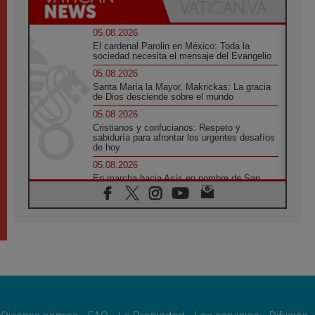
05.08.2026
El cardenal Parolin en México: Toda la
sociedad necesita el mensaje del Evangelio
05.08.2026
Santa María la Mayor, Makrickas: La gracia
de Dios desciende sobre el mundo
05.08.2026
Cristianos y confucianos: Respeto y
sabiduría para afrontar los urgentes desafíos
de hoy
05.08.2026
En marcha hacia Asís en nombre de San
Francisco, a la espera de León
05.08.2026
Venezuela, Padre Pagniello: "En medio del
dolor, una Iglesia que no se rinde"
05.08.2026
La Fuerza del "Círculo de Héroes" con el
Papa en la Audiencia General
05.08.2026
Nuncio en Ucrania: Preocupa escuchar a
quienes bendicen la guerra