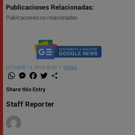
Publicaciones Relacionadas:
Publicaciones no relacionadas.
OCTUBRE 14, 2014 00:00
PAPAS
W
M
F
T
S
h
e
a
w
h
a
s
c
i
a
t
s
e
t
r
Share this Entry
s
e
b
t
e
A
n
o
e
p
g
o
r
Staff Reporter
p
e
k
r