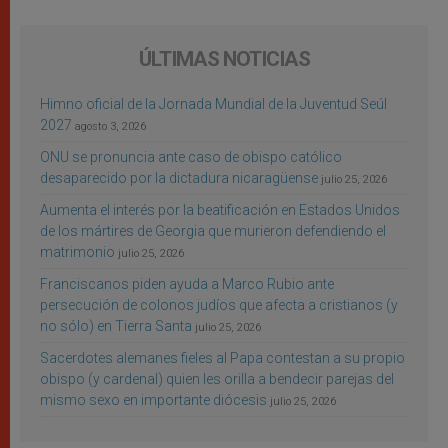
ÚLTIMAS NOTICIAS
Himno oficial de la Jornada Mundial de la Juventud Seúl
2027
agosto 3, 2026
ONU se pronuncia ante caso de obispo católico
desaparecido por la dictadura nicaragüense
julio 25, 2026
Aumenta el interés por la beatificación en Estados Unidos
de los mártires de Georgia que murieron defendiendo el
matrimonio
julio 25, 2026
Franciscanos piden ayuda a Marco Rubio ante
persecución de colonos judíos que afecta a cristianos (y
no sólo) en Tierra Santa
julio 25, 2026
Sacerdotes alemanes fieles al Papa contestan a su propio
obispo (y cardenal) quien les orilla a bendecir parejas del
mismo sexo en importante diócesis
julio 25, 2026