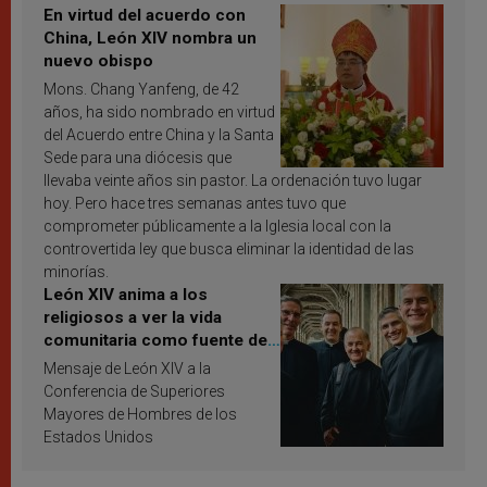
En virtud del acuerdo con
China, León XIV nombra un
nuevo obispo
Mons. Chang Yanfeng, de 42
años, ha sido nombrado en virtud
del Acuerdo entre China y la Santa
Sede para una diócesis que
llevaba veinte años sin pastor. La ordenación tuvo lugar
hoy. Pero hace tres semanas antes tuvo que
comprometer públicamente a la Iglesia local con la
controvertida ley que busca eliminar la identidad de las
minorías.
León XIV anima a los
religiosos a ver la vida
comunitaria como fuente de
inspiración y santificación
Mensaje de León XIV a la
Conferencia de Superiores
Mayores de Hombres de los
Estados Unidos