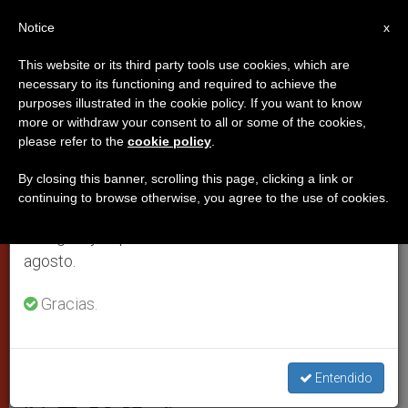
ES
Notice
×
x
Aviso importante
This website or its third party tools use cookies, which are
necessary to its functioning and required to achieve the
Del 27 de julio al 7 de agosto haremos la pausa
purposes illustrated in the cookie policy. If you want to know
Sí­nodo, día 7: la Relatio post
anual, aprovechando que en el periodo de verano
more or withdraw your consent to all or some of the cookies,
please refer to the
cookie policy
.
se generan menos informaciones y también el
disceptationem es sólo un
consumo de las mismas disminuye.
documento de trabajo
By closing this banner, scrolling this page, clicking a link or
continuing to browse otherwise, you agree to the use of cookies.
Retomamos el trabajo ordinario de las ediciones
en inglés y español de ZENIT el lunes 10 de
El padre Lombardi aclara la naturaleza
agosto.
del texto presentado ayer ante las
Gracias.
polémicas interpretaciones de algunos
medios de comunicación
Entendido
OCTUBRE 14, 2014 00:00
STAFF REPORTER
PAPAS
W
M
F
T
S