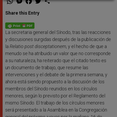
h
e
a
w
h
a
s
c
i
a
t
s
e
t
r
Share this Entry
s
e
b
t
e
A
n
o
e
p
g
o
r
p
e
k
r
La secretaria general del Sínodo, tras las reacciones
y discusiones surgidas después de la publicación de
la
Relatio post disceptationem
, y el hecho de que a
menudo se ha atribuido un valor que no corresponde
a su naturaleza, ha reiterado que el citado texto es
un documento de trabajo, que resume las
intervenciones y el debate de la primera semana, y
ahora está siendo propuesto a la discusión de los
miembros del Sínodo reunidos en los círculos
menores, según lo previsto por el Reglamento del
mismo Sínodo. El trabajo de los círculos menores
será presentado a la Asamblea en la Congregación
general del próximo jueves por la mañana, 16 de