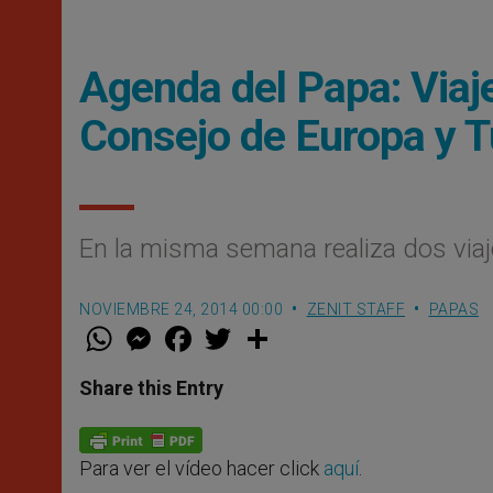
Agenda del Papa: Viaj
Consejo de Europa y T
En la misma semana realiza dos viaj
NOVIEMBRE 24, 2014 00:00
ZENIT STAFF
PAPAS
W
M
F
T
S
h
e
a
w
h
a
s
c
i
a
t
s
e
t
r
Share this Entry
s
e
b
t
e
A
n
o
e
p
g
o
r
p
e
k
Para ver el vídeo hacer click
aquí
.
r