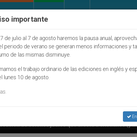
IGLESIA Y MUNDO
DOCUMENTOS
DONATIVOS
iso importante
7 de julio al 7 de agosto haremos la pausa anual, aprovec
el periodo de verano se generan menos informaciones y t
umo de las mismas disminuye.
amos el trabajo ordinario de las ediciones en inglés y es
l lunes 10 de agosto.
as.
En
os que afecta a cristianos (y no sólo) en Tierra Sant