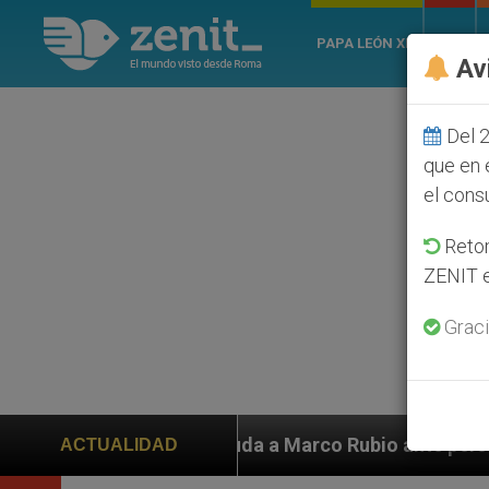
PAPA LEÓN XIV
ROMA
Av
Del 2
que en 
el cons
Retom
ZENIT e
Graci
 ayuda a Marco Rubio ante persecución de colonos judí
ACTUALIDAD