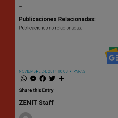
–
Publicaciones Relacionadas:
Publicaciones no relacionadas.
NOVIEMBRE 24, 2014 00:00
PAPAS
W
M
F
T
S
h
e
a
w
h
a
s
c
i
a
t
s
e
t
r
Share this Entry
s
e
b
t
e
A
n
o
e
p
g
o
r
ZENIT Staff
p
e
k
r