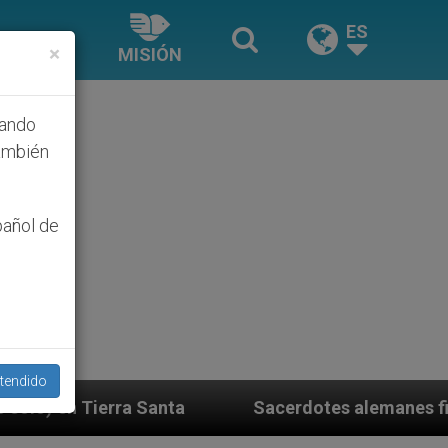
ES
×
MISIÓN
hando
ambién
pañol de
tendido
a
Sacerdotes alemanes fieles al Papa contestan