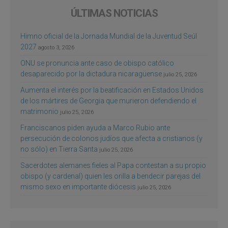
ÚLTIMAS NOTICIAS
Himno oficial de la Jornada Mundial de la Juventud Seúl
2027
agosto 3, 2026
ONU se pronuncia ante caso de obispo católico
desaparecido por la dictadura nicaragüense
julio 25, 2026
Aumenta el interés por la beatificación en Estados Unidos
de los mártires de Georgia que murieron defendiendo el
matrimonio
julio 25, 2026
Franciscanos piden ayuda a Marco Rubio ante
persecución de colonos judíos que afecta a cristianos (y
no sólo) en Tierra Santa
julio 25, 2026
Sacerdotes alemanes fieles al Papa contestan a su propio
obispo (y cardenal) quien les orilla a bendecir parejas del
mismo sexo en importante diócesis
julio 25, 2026