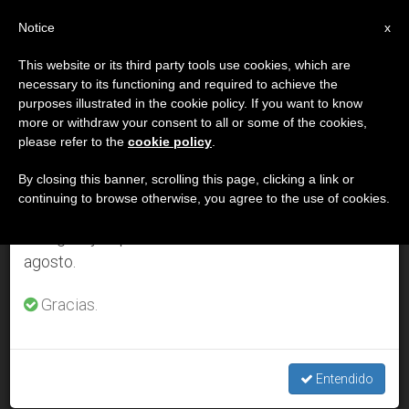
ES
Notice
×
x
Aviso importante
This website or its third party tools use cookies, which are
necessary to its functioning and required to achieve the
Del 27 de julio al 7 de agosto haremos la pausa
MES
purposes illustrated in the cookie policy. If you want to know
anual, aprovechando que en el periodo de verano
Diciembre, 2014
more or withdraw your consent to all or some of the cookies,
please refer to the
cookie policy
.
se generan menos informaciones y también el
consumo de las mismas disminuye.
By closing this banner, scrolling this page, clicking a link or
continuing to browse otherwise, you agree to the use of cookies.
ÚLTIMAS NOTICIAS
Retomamos el trabajo ordinario de las ediciones
en inglés y español de ZENIT el lunes 10 de
agosto.
Texto completo de la homilí­a de Francisco en el Te Deum
de fin de año
Gracias.
DEC 31, 2014 00:00
ZENIT STAFF
Entendido