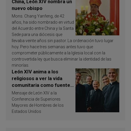
China, León XIV nombra un
nuevo obispo
Mons. Chang Yanfeng, de 42
años, ha sido nombrado en virtud
del Acuerdo entre China y la Santa
Sede para una diócesis que
llevaba veinte años sin pastor. La ordenación tuvo lugar
hoy. Pero hace tres semanas antes tuvo que
comprometer públicamente a la Iglesia local con la
controvertida ley que busca eliminar la identidad de las
minorías.
León XIV anima a los
religiosos a ver la vida
comunitaria como fuente
de inspiración y
Mensaje de León XIV a la
santificación
Conferencia de Superiores
Mayores de Hombres de los
Estados Unidos