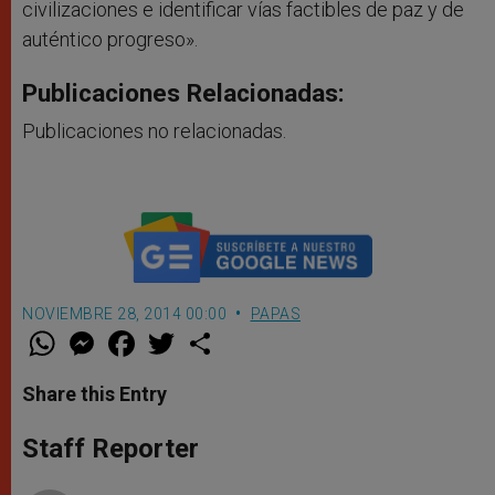
civilizaciones e identificar vías factibles de paz y de
auténtico progreso».
Publicaciones Relacionadas:
Publicaciones no relacionadas.
NOVIEMBRE 28, 2014 00:00
PAPAS
W
M
F
T
S
h
e
a
w
h
a
s
c
i
a
t
s
e
t
r
Share this Entry
s
e
b
t
e
A
n
o
e
p
g
o
r
Staff Reporter
p
e
k
r