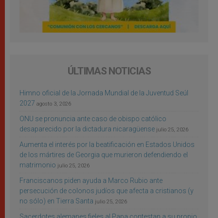
ÚLTIMAS NOTICIAS
Himno oficial de la Jornada Mundial de la Juventud Seúl
2027
agosto 3, 2026
ONU se pronuncia ante caso de obispo católico
desaparecido por la dictadura nicaragüense
julio 25, 2026
Aumenta el interés por la beatificación en Estados Unidos
de los mártires de Georgia que murieron defendiendo el
matrimonio
julio 25, 2026
Franciscanos piden ayuda a Marco Rubio ante
persecución de colonos judíos que afecta a cristianos (y
no sólo) en Tierra Santa
julio 25, 2026
Sacerdotes alemanes fieles al Papa contestan a su propio