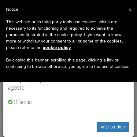
ES
Notice
×
x
Aviso importante
This website or its third party tools use cookies, which are
necessary to its functioning and required to achieve the
Del 27 de julio al 7 de agosto haremos la pausa
purposes illustrated in the cookie policy. If you want to know
anual, aprovechando que en el periodo de verano
more or withdraw your consent to all or some of the cookies,
please refer to the
cookie policy
.
se generan menos informaciones y también el
consumo de las mismas disminuye.
By closing this banner, scrolling this page, clicking a link or
continuing to browse otherwise, you agree to the use of cookies.
Retomamos el trabajo ordinario de las ediciones
en inglés y español de ZENIT el lunes 10 de
agosto.
Gracias.
Entendido