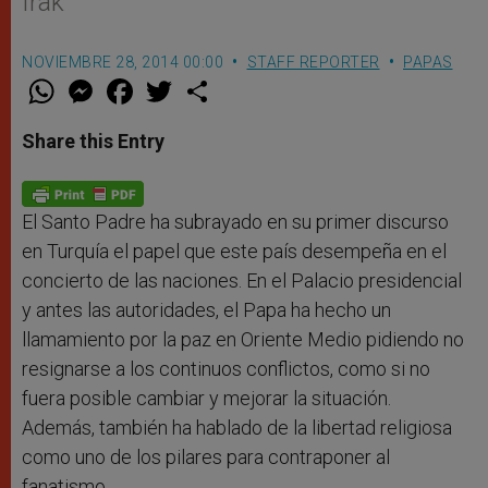
Irak
NOVIEMBRE 28, 2014 00:00
STAFF REPORTER
PAPAS
W
M
F
T
S
h
e
a
w
h
a
s
c
i
a
t
s
e
t
r
Share this Entry
s
e
b
t
e
A
n
o
e
p
g
o
r
p
e
k
r
El Santo Padre ha subrayado en su primer discurso
en Turquía el papel que este país desempeña en el
concierto de las naciones. En el Palacio presidencial
y antes las autoridades, el Papa ha hecho un
llamamiento por la paz en Oriente Medio pidiendo no
resignarse a los continuos conflictos, como si no
fuera posible cambiar y mejorar la situación.
Además, también ha hablado de la libertad religiosa
como uno de los pilares para contraponer al
fanatismo