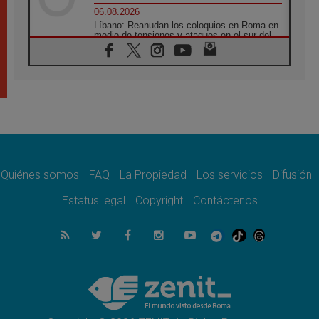
06.08.2026
Líbano: Reanudan los coloquios en Roma en
medio de tensiones y ataques en el sur del
país
06.08.2026
Hiroshima y Nagasaki, 81 años después.
Comienzan "Diez Días Oración por la Paz"
06.08.2026
Pizzaballa en Asís: los cristianos quieren
paz
06.08.2026
Sturla: La visita de León XIV será una buena
noticia para todo el Uruguay
Quiénes somos
FAQ
La Propiedad
Los servicios
Difusión
06.08.2026
Estatus legal
Copyright
Contáctenos
León XIV: La revolución del Evangelio
derriba los muros que separan
06.08.2026
La Iglesia en Ceuta: caridad y esperanza
frente al drama migratorio
06.08.2026
La visita del Papa a Perú será un tiempo de
gracia reconciliación y esperanza