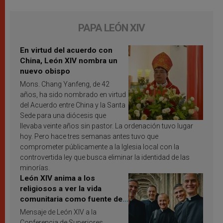
PAPA LEÓN XIV
En virtud del acuerdo con
China, León XIV nombra un
nuevo obispo
Mons. Chang Yanfeng, de 42
años, ha sido nombrado en virtud
del Acuerdo entre China y la Santa
Sede para una diócesis que
llevaba veinte años sin pastor. La ordenación tuvo lugar
hoy. Pero hace tres semanas antes tuvo que
comprometer públicamente a la Iglesia local con la
controvertida ley que busca eliminar la identidad de las
minorías.
León XIV anima a los
religiosos a ver la vida
comunitaria como fuente de
inspiración y santificación
Mensaje de León XIV a la
Conferencia de Superiores