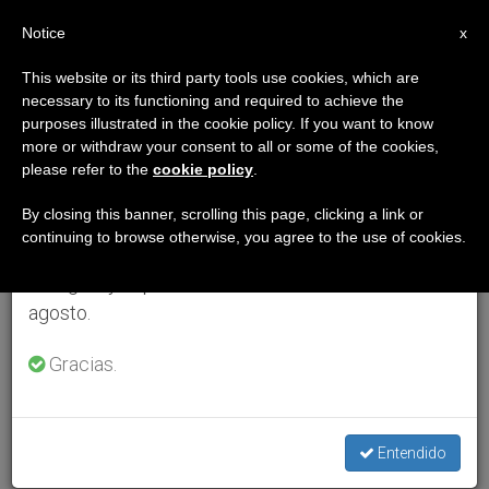
ES
Notice
×
x
Aviso importante
This website or its third party tools use cookies, which are
necessary to its functioning and required to achieve the
Del 27 de julio al 7 de agosto haremos la pausa
purposes illustrated in the cookie policy. If you want to know
anual, aprovechando que en el periodo de verano
more or withdraw your consent to all or some of the cookies,
please refer to the
cookie policy
.
se generan menos informaciones y también el
consumo de las mismas disminuye.
By closing this banner, scrolling this page, clicking a link or
continuing to browse otherwise, you agree to the use of cookies.
Retomamos el trabajo ordinario de las ediciones
en inglés y español de ZENIT el lunes 10 de
agosto.
Gracias.
Entendido