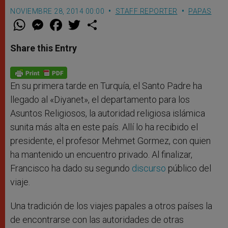
NOVIEMBRE 28, 2014 00:00
STAFF REPORTER
PAPAS
W
M
F
T
S
h
e
a
w
h
a
s
c
i
a
t
s
e
t
r
Share this Entry
s
e
b
t
e
A
n
o
e
p
g
o
r
p
e
k
r
En su primera tarde en Turquía, el Santo Padre ha
llegado al «Diyanet», el departamento para los
Asuntos Religiosos, la autoridad religiosa islámica
sunita más alta en este país. Allí lo ha recibido el
presidente, el profesor Mehmet Gormez, con quien
ha mantenido un encuentro privado. Al finalizar,
Francisco ha dado su segundo
discurso
público del
viaje.
Una tradición de los viajes papales a otros países la
de encontrarse con las autoridades de otras