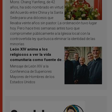
Mons. Chang Yanfeng, de 42
años, ha sido nombrado en virtud
del Acuerdo entre China y la Santa
Sede para una diócesis que
llevaba veinte años sin pastor. La ordenación tuvo lugar
hoy. Pero hace tres semanas antes tuvo que
comprometer públicamente a la Iglesia local con la
controvertida ley que busca eliminar la identidad de las
minorías.
León XIV anima a los
religiosos a ver la vida
comunitaria como fuente de
inspiración y santificación
Mensaje de León XIV a la
Conferencia de Superiores
Mayores de Hombres de los
Estados Unidos