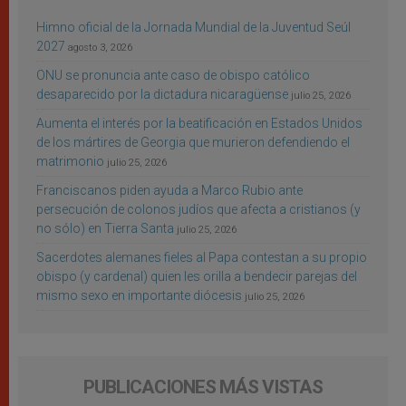
Himno oficial de la Jornada Mundial de la Juventud Seúl
2027
agosto 3, 2026
ONU se pronuncia ante caso de obispo católico
desaparecido por la dictadura nicaragüense
julio 25, 2026
Aumenta el interés por la beatificación en Estados Unidos
de los mártires de Georgia que murieron defendiendo el
matrimonio
julio 25, 2026
Franciscanos piden ayuda a Marco Rubio ante
persecución de colonos judíos que afecta a cristianos (y
no sólo) en Tierra Santa
julio 25, 2026
Sacerdotes alemanes fieles al Papa contestan a su propio
obispo (y cardenal) quien les orilla a bendecir parejas del
mismo sexo en importante diócesis
julio 25, 2026
PUBLICACIONES MÁS VISTAS