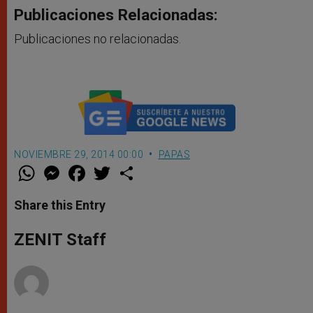
Publicaciones Relacionadas:
Publicaciones no relacionadas.
NOVIEMBRE 29, 2014 00:00
PAPAS
W
M
F
T
S
h
e
a
w
h
a
s
c
i
a
t
s
e
t
r
Share this Entry
s
e
b
t
e
A
n
o
e
p
g
o
r
ZENIT Staff
p
e
k
r