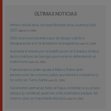
ÚLTIMAS NOTICIAS
Himno oficial de la Jornada Mundial de la Juventud Seúl
2027
agosto 3, 2026
ONU se pronuncia ante caso de obispo católico
desaparecido por la dictadura nicaragüense
julio 25, 2026
Aumenta el interés por la beatificación en Estados Unidos
de los mártires de Georgia que murieron defendiendo el
matrimonio
julio 25, 2026
Franciscanos piden ayuda a Marco Rubio ante
persecución de colonos judíos que afecta a cristianos (y
no sólo) en Tierra Santa
julio 25, 2026
Sacerdotes alemanes fieles al Papa contestan a su propio
obispo (y cardenal) quien les orilla a bendecir parejas del
mismo sexo en importante diócesis
julio 25, 2026