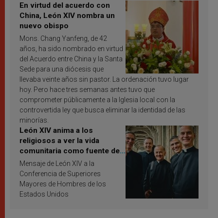
En virtud del acuerdo con
China, León XIV nombra un
nuevo obispo
Mons. Chang Yanfeng, de 42
años, ha sido nombrado en virtud
del Acuerdo entre China y la Santa
Sede para una diócesis que
llevaba veinte años sin pastor. La ordenación tuvo lugar
hoy. Pero hace tres semanas antes tuvo que
comprometer públicamente a la Iglesia local con la
controvertida ley que busca eliminar la identidad de las
minorías.
León XIV anima a los
religiosos a ver la vida
comunitaria como fuente de
inspiración y santificación
Mensaje de León XIV a la
Conferencia de Superiores
Mayores de Hombres de los
Estados Unidos