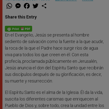
W
M
F
T
S
h
e
a
w
h
a
s
c
i
a
t
s
e
t
r
Share this Entry
s
e
b
t
e
A
n
o
e
p
g
o
r
p
e
k
r
En el Evangelio, Jesús se presenta al hombre
sediento de salvación como la fuente a la que acudir,
la roca de la que el Padre hace surgir ríos de agua
viva para todos los que creen en él. Con esta
profecía, proclamada públicamente en Jerusalén,
Jesús anuncia el don del Espíritu Santo que recibirán
sus discípulos después de su glorificación, es decir,
su muerte y resurrección.
El Espíritu Santo es el alma de la Iglesia. Él da la vida,
suscita los diferentes carismas que enriquecen al
Pueblo de Dios y, sobre todo, crea la unidad entre los