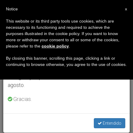
ES
Notice
×
x
Aviso importante
This website or its third party tools use cookies, which are
necessary to its functioning and required to achieve the
Del 27 de julio al 7 de agosto haremos la pausa
purposes illustrated in the cookie policy. If you want to know
anual, aprovechando que en el periodo de verano
more or withdraw your consent to all or some of the cookies,
please refer to the
cookie policy
.
se generan menos informaciones y también el
consumo de las mismas disminuye.
By closing this banner, scrolling this page, clicking a link or
continuing to browse otherwise, you agree to the use of cookies.
Retomamos el trabajo ordinario de las ediciones
en inglés y español de ZENIT el lunes 10 de
agosto.
Gracias.
Entendido