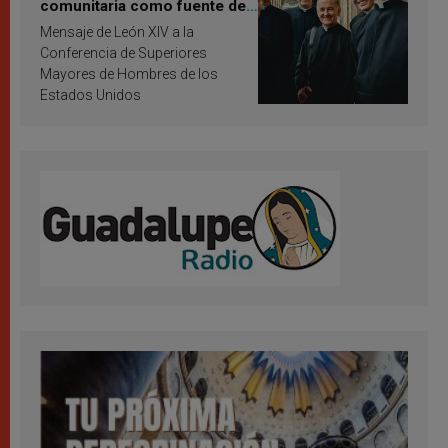
comunitaria como fuente de
inspiración y santificación
Mensaje de León XIV a la
Conferencia de Superiores
Mayores de Hombres de los
Estados Unidos