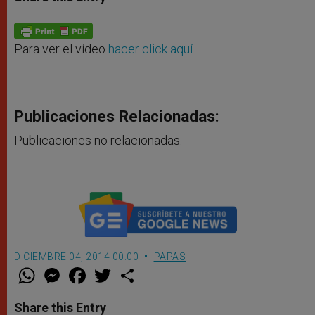
s
e
b
t
e
A
n
o
e
p
g
o
r
p
e
k
r
Para ver el vídeo
hacer click aquí
Publicaciones Relacionadas:
Publicaciones no relacionadas.
DICIEMBRE 04, 2014 00:00
PAPAS
W
M
F
T
S
h
e
a
w
h
a
s
c
i
a
t
s
e
t
r
Share this Entry
s
e
b
t
e