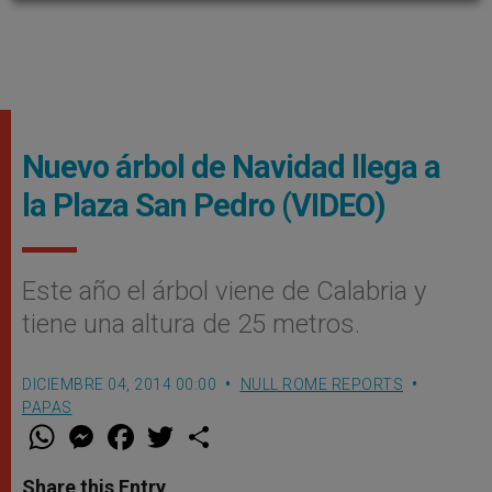
Nuevo árbol de Navidad llega a
la Plaza San Pedro (VIDEO)
Este año el árbol viene de Calabria y
tiene una altura de 25 metros.
DICIEMBRE 04, 2014 00:00
NULL ROME REPORTS
PAPAS
W
M
F
T
S
h
e
a
w
h
a
s
c
i
a
t
s
e
t
r
Share this Entry