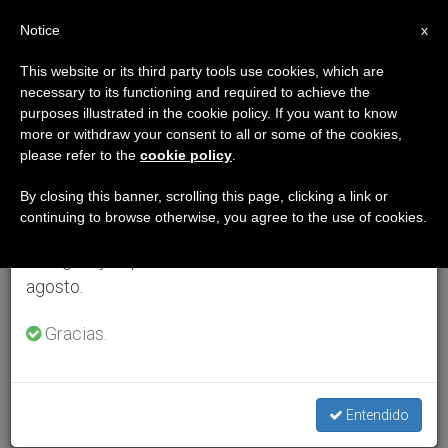
ES
Notice
×
x
Aviso importante
This website or its third party tools use cookies, which are
necessary to its functioning and required to achieve the
Del 27 de julio al 7 de agosto haremos la pausa
purposes illustrated in the cookie policy. If you want to know
anual, aprovechando que en el periodo de verano
more or withdraw your consent to all or some of the cookies,
please refer to the
cookie policy
.
se generan menos informaciones y también el
consumo de las mismas disminuye.
By closing this banner, scrolling this page, clicking a link or
continuing to browse otherwise, you agree to the use of cookies.
Retomamos el trabajo ordinario de las ediciones
en inglés y español de ZENIT el lunes 10 de
agosto.
Gracias.
Entendido