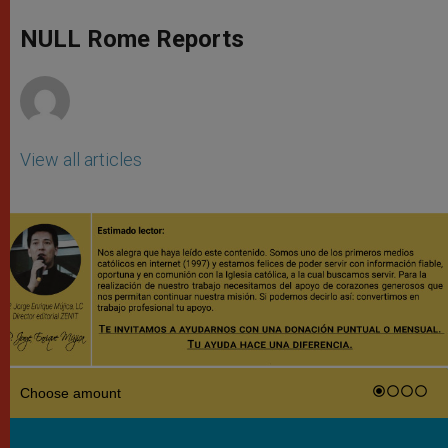
A
n
o
e
p
g
o
r
NULL Rome Reports
p
e
k
r
View all articles