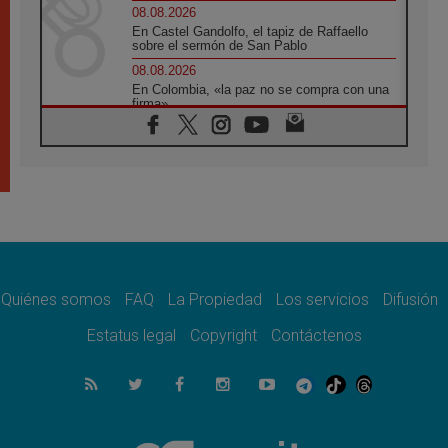
08.08.2026
En Castel Gandolfo, el tapiz de Raffaello
sobre el sermón de San Pablo
08.08.2026
En Colombia, «la paz no se compra con una
firma»
08.08.2026
En Venezuela celebraron los 416 años del
Santo Cristo de La Grita
08.08.2026
El Papa: en Santa Ágata contemplamos la
victoria del amor sobre la muerte
08.08.2026
León XIV visitará el Santuario de la Madre
del Buen Consejo de Genazzano
Quiénes somos
FAQ
La Propiedad
Los servicios
Difusión
07.08.2026
Filipinas: el Vicariato Apostólico de Calapán
Estatus legal
Copyright
Contáctenos
se convierte en diócesis
07.08.2026
Honduras: Los desplazados invisibles de una
crisis olvidada
07.08.2026
Bokalic: "En Argentina el Papa León señalará