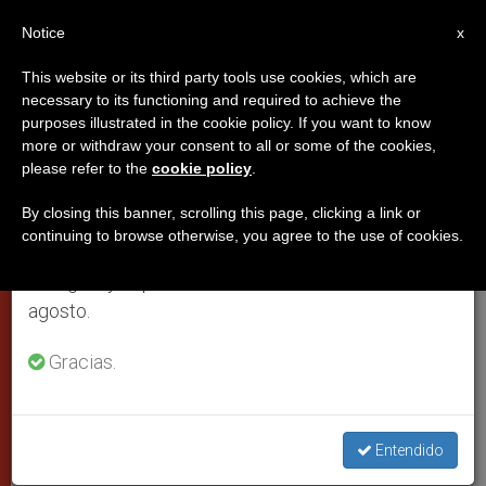
ES
Notice
×
x
Aviso importante
This website or its third party tools use cookies, which are
necessary to its functioning and required to achieve the
Del 27 de julio al 7 de agosto haremos la pausa
purposes illustrated in the cookie policy. If you want to know
Francisco explica Sínodo sobre la
anual, aprovechando que en el periodo de verano
more or withdraw your consent to all or some of the cookies,
please refer to the
cookie policy
.
se generan menos informaciones y también el
Familia: "No hubo peleas, pero sí
consumo de las mismas disminuye.
discusiones fuertes" (Vídeo)
By closing this banner, scrolling this page, clicking a link or
continuing to browse otherwise, you agree to the use of cookies.
Retomamos el trabajo ordinario de las ediciones
en inglés y español de ZENIT el lunes 10 de
El Papa relata durante la audiencia
agosto.
general el Sínodo de la Familia del
Gracias.
pasado octubre
DICIEMBRE 10, 2014 00:00
ZENIT STAFF
PAPAS
W
M
F
T
S
Entendido
h
e
a
w
h
a
s
c
i
a