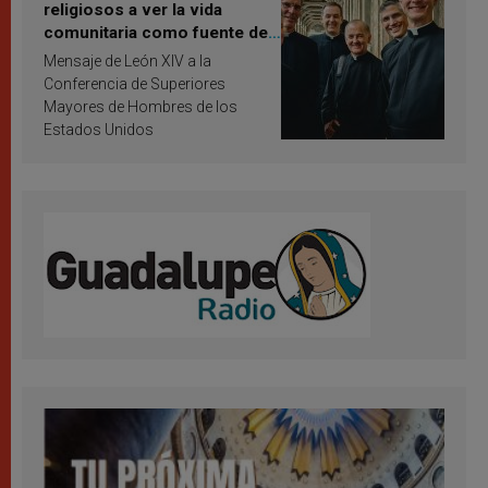
religiosos a ver la vida
comunitaria como fuente de
inspiración y santificación
Mensaje de León XIV a la
Conferencia de Superiores
Mayores de Hombres de los
Estados Unidos