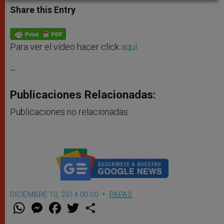
t
s
e
t
r
Share this Entry
s
e
b
t
e
A
n
o
e
p
g
o
r
p
e
k
r
Para ver el vídeo hacer click
aquí
.
–
Publicaciones Relacionadas:
Publicaciones no relacionadas.
DICIEMBRE 10, 2014 00:00
PAPAS
W
M
F
T
S
h
e
a
w
h
a
s
c
i
a