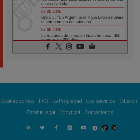
crisis olvidada
07.08.2026
Bokalic: "En Argentina el Papa León señalará
el compromiso del cristiano"
07.08.2026
La matanza de niños en Gaza no cesa: 300
muertos en 300 días
07.08.2026
Tagle: La guerra desfigura el mundo, solo la
revelación de Dios lo transfigura
07.08.2026
Presentada la Trienal de Arte de las
Universidades Católicas: «Exercises in
Empathy»
07.08.2026
Fortunatus Nwachukwu: la comunicación
como misión al servicio del Evangelio
Quiénes somos
FAQ
La Propiedad
Los servicios
Difusión
07.08.2026
Estatus legal
Copyright
Contáctenos
SIGNIS 2026, dar voz a las religiosas en el
espacio público
07.08.2026
Lanzan un proyecto de empoderamiento
digital para mujeres líderes en África