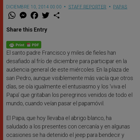
DICIEMBRE 10, 2014 00:00
STAFF REPORTER
PAPAS
W
M
F
T
S
h
e
a
w
h
a
s
c
i
a
t
s
e
t
r
Share this Entry
s
e
b
t
e
A
n
o
e
p
g
o
r
p
e
k
r
El santo padre Francisco y miles de fieles han
desafiado al frío de diciembre para participar en la
audiencia general de este miércoles. En la plaza de
san Pedro, aunque visiblemente más vacía que otros
días, se oía igualmente el entusiasmo y los ‘viva el
Papa’ que gritaban los peregrinos venidos de todo el
mundo, cuando veían pasar el papamóvil.
El Papa, que hoy llevaba el abrigo blanco, ha
saludado a los presentes con cercanía y en algunas
ocasiones se ha detenido el jeep para bendecir y