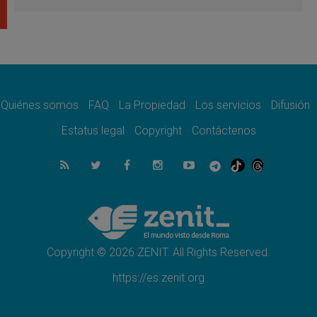
«construir la civilización del amor»
05.08.2026
El cardenal Parolin en México: Toda la
sociedad necesita el mensaje del Evangelio
05.08.2026
Santa María la Mayor, Makrickas: La gracia
de Dios desciende sobre el mundo
Quiénes somos
FAQ
La Propiedad
Los servicios
Difusión
05.08.2026
Cristianos y confucianos: Respeto y
Estatus legal
Copyright
Contáctenos
sabiduría para afrontar los urgentes desafíos
de hoy
05.08.2026
En marcha hacia Asís en nombre de San
Francisco, a la espera de León
05.08.2026
Venezuela, Padre Pagniello: "En medio del
dolor, una Iglesia que no se rinde"
Copyright © 2026 ZENIT. All Rights Reserved.
https://es.zenit.org