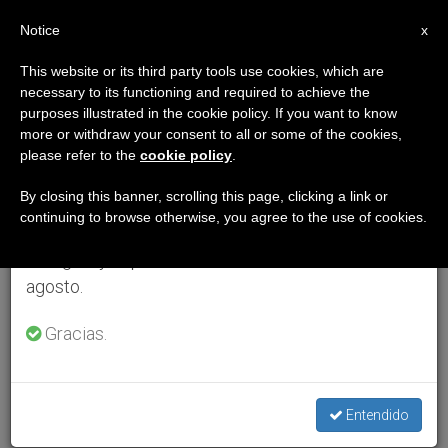
ES
Notice
×
x
Aviso importante
This website or its third party tools use cookies, which are
necessary to its functioning and required to achieve the
Del 27 de julio al 7 de agosto haremos la pausa
purposes illustrated in the cookie policy. If you want to know
anual, aprovechando que en el periodo de verano
more or withdraw your consent to all or some of the cookies,
please refer to the
cookie policy
.
se generan menos informaciones y también el
consumo de las mismas disminuye.
By closing this banner, scrolling this page, clicking a link or
continuing to browse otherwise, you agree to the use of cookies.
Retomamos el trabajo ordinario de las ediciones
en inglés y español de ZENIT el lunes 10 de
agosto.
Gracias.
Entendido