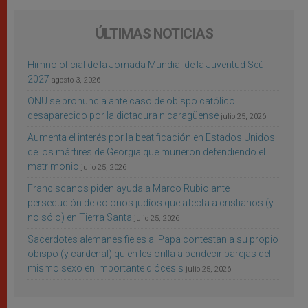
ÚLTIMAS NOTICIAS
Himno oficial de la Jornada Mundial de la Juventud Seúl
2027
agosto 3, 2026
ONU se pronuncia ante caso de obispo católico
desaparecido por la dictadura nicaragüense
julio 25, 2026
Aumenta el interés por la beatificación en Estados Unidos
de los mártires de Georgia que murieron defendiendo el
matrimonio
julio 25, 2026
Franciscanos piden ayuda a Marco Rubio ante
persecución de colonos judíos que afecta a cristianos (y
no sólo) en Tierra Santa
julio 25, 2026
Sacerdotes alemanes fieles al Papa contestan a su propio
obispo (y cardenal) quien les orilla a bendecir parejas del
mismo sexo en importante diócesis
julio 25, 2026