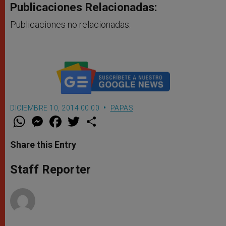
Publicaciones Relacionadas:
Publicaciones no relacionadas.
DICIEMBRE 10, 2014 00:00
PAPAS
W
M
F
T
S
h
e
a
w
h
a
s
c
i
a
t
s
e
t
r
Share this Entry
s
e
b
t
e
A
n
o
e
p
g
o
r
Staff Reporter
p
e
k
r