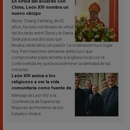
En virtud del acuerdo con
China, León XIV nombra un
nuevo obispo
Mons. Chang Yanfeng, de 42
años, ha sido nombrado en virtud
del Acuerdo entre China y la Santa
Sede para una diócesis que
llevaba veinte años sin pastor. La ordenación tuvo lugar
hoy. Pero hace tres semanas antes tuvo que
comprometer públicamente a la Iglesia local con la
controvertida ley que busca eliminar la identidad de las
minorías.
León XIV anima a los
religiosos a ver la vida
comunitaria como fuente de
inspiración y santificación
Mensaje de León XIV a la
Conferencia de Superiores
Mayores de Hombres de los
Estados Unidos