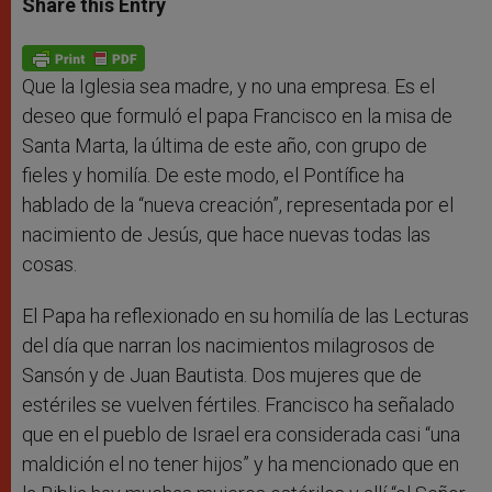
Share this Entry
s
e
b
t
e
A
n
o
e
p
g
o
r
p
e
k
r
Que la Iglesia sea madre, y no una empresa. Es el
deseo que formuló el papa Francisco en la misa de
Santa Marta, la última de este año, con grupo de
fieles y homilía. De este modo, el Pontífice ha
hablado de la “nueva creación”, representada por el
nacimiento de Jesús, que hace nuevas todas las
cosas.
El Papa ha reflexionado en su homilía de las Lecturas
del día que narran los nacimientos milagrosos de
Sansón y de Juan Bautista. Dos mujeres que de
estériles se vuelven fértiles. Francisco ha señalado
que en el pueblo de Israel era considerada casi “una
maldición el no tener hijos” y ha mencionado que en