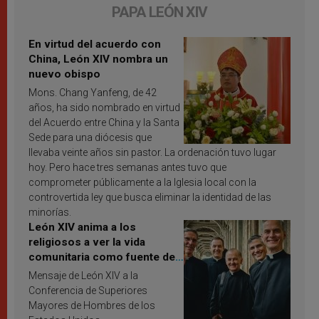
PAPA LEÓN XIV
En virtud del acuerdo con
China, León XIV nombra un
nuevo obispo
Mons. Chang Yanfeng, de 42
años, ha sido nombrado en virtud
del Acuerdo entre China y la Santa
Sede para una diócesis que
llevaba veinte años sin pastor. La ordenación tuvo lugar
hoy. Pero hace tres semanas antes tuvo que
comprometer públicamente a la Iglesia local con la
controvertida ley que busca eliminar la identidad de las
minorías.
León XIV anima a los
religiosos a ver la vida
comunitaria como fuente de
inspiración y santificación
Mensaje de León XIV a la
Conferencia de Superiores
Mayores de Hombres de los