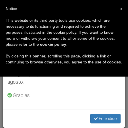
ES
Notice
×
x
Aviso importante
This website or its third party tools use cookies, which are
necessary to its functioning and required to achieve the
Del 27 de julio al 7 de agosto haremos la pausa
purposes illustrated in the cookie policy. If you want to know
anual, aprovechando que en el periodo de verano
more or withdraw your consent to all or some of the cookies,
please refer to the
cookie policy
.
se generan menos informaciones y también el
consumo de las mismas disminuye.
By closing this banner, scrolling this page, clicking a link or
continuing to browse otherwise, you agree to the use of cookies.
Retomamos el trabajo ordinario de las ediciones
en inglés y español de ZENIT el lunes 10 de
agosto.
Gracias.
Entendido