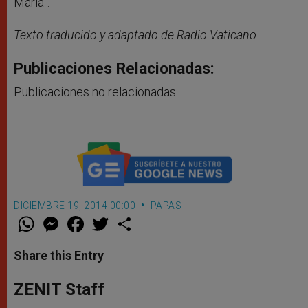
María”.
Texto traducido y adaptado de Radio Vaticano
Publicaciones Relacionadas:
Publicaciones no relacionadas.
DICIEMBRE 19, 2014 00:00
PAPAS
W
M
F
T
S
h
e
a
w
h
a
s
c
i
a
t
s
e
t
r
Share this Entry
s
e
b
t
e
A
n
o
e
p
g
o
r
ZENIT Staff
p
e
k
r