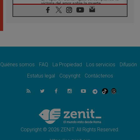
victoria del amor sobre la muerte
08.08.2026
León XIV visitará el Santuario de la Madre
del Buen Consejo de Genazzano
07.08.2026
Filipinas: el Vicariato Apostólico de Calapán
se convierte en diócesis
07.08.2026
Honduras: Los desplazados invisibles de una
crisis olvidada
Quiénes somos
FAQ
La Propiedad
Los servicios
Difusión
07.08.2026
Bokalic: "En Argentina el Papa León señalará
Estatus legal
Copyright
Contáctenos
el compromiso del cristiano"
07.08.2026
La matanza de niños en Gaza no cesa: 300
muertos en 300 días
07.08.2026
Tagle: La guerra desfigura el mundo, solo la
revelación de Dios lo transfigura
Copyright © 2026 ZENIT. All Rights Reserved.