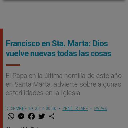
Francisco en Sta. Marta: Dios
vuelve nuevas todas las cosas
El Papa en la última homilí­a de este año
en Santa Marta, advierte sobre algunas
esterilidades en la Iglesia
DICIEMBRE 19, 2014 00:00
ZENIT STAFF
PAPAS
W
M
F
T
S
h
e
a
w
h
a
s
c
i
a
t
s
e
t
r