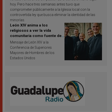
hoy. Pero hace tres semanas antes tuvo que
comprometer públicamente a la Iglesia local con la
controvertida ley que busca eliminar la identidad de las
minorías.
León XIV anima a los
religiosos a ver la vida
comunitaria como fuente de
inspiración y santificación
Mensaje de León XIV a la
Conferencia de Superiores
Mayores de Hombres de los
Estados Unidos