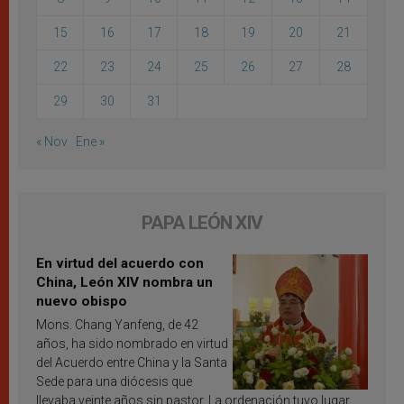
15
16
17
18
19
20
21
22
23
24
25
26
27
28
29
30
31
« Nov
Ene »
PAPA LEÓN XIV
En virtud del acuerdo con
China, León XIV nombra un
nuevo obispo
Mons. Chang Yanfeng, de 42
años, ha sido nombrado en virtud
del Acuerdo entre China y la Santa
Sede para una diócesis que
llevaba veinte años sin pastor. La ordenación tuvo lugar