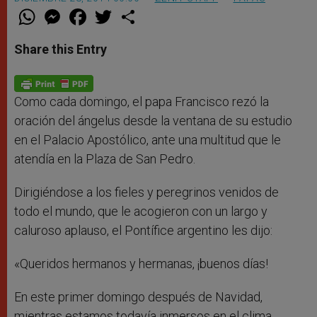
W
M
F
T
S
h
e
a
w
h
a
s
c
i
a
t
s
e
t
r
Share this Entry
s
e
b
t
e
A
n
o
e
p
g
o
r
p
e
k
r
Como cada domingo, el papa Francisco rezó la
oración del ángelus desde la ventana de su estudio
en el Palacio Apostólico, ante una multitud que le
atendía en la Plaza de San Pedro.
Dirigiéndose a los fieles y peregrinos venidos de
todo el mundo, que le acogieron con un largo y
caluroso aplauso, el Pontífice argentino les dijo:
«Queridos hermanos y hermanas, ¡buenos días!
En este primer domingo después de Navidad,
mientras estamos todavía inmersos en el clima