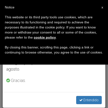
ES
Notice
×
x
Aviso importante
This website or its third party tools use cookies, which are
necessary to its functioning and required to achieve the
Del 27 de julio al 7 de agosto haremos la pausa
purposes illustrated in the cookie policy. If you want to know
anual, aprovechando que en el periodo de verano
more or withdraw your consent to all or some of the cookies,
please refer to the
cookie policy
.
se generan menos informaciones y también el
consumo de las mismas disminuye.
By closing this banner, scrolling this page, clicking a link or
continuing to browse otherwise, you agree to the use of cookies.
Retomamos el trabajo ordinario de las ediciones
en inglés y español de ZENIT el lunes 10 de
agosto.
Gracias.
Entendido