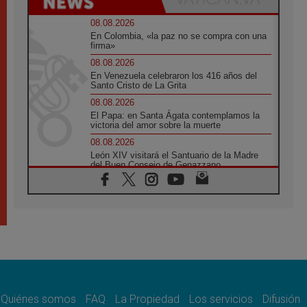
08.08.2026
En Colombia, «la paz no se compra con una
firma»
08.08.2026
En Venezuela celebraron los 416 años del
Santo Cristo de La Grita
08.08.2026
El Papa: en Santa Ágata contemplamos la
victoria del amor sobre la muerte
08.08.2026
León XIV visitará el Santuario de la Madre
del Buen Consejo de Genazzano
07.08.2026
Filipinas: el Vicariato Apostólico de Calapán
se convierte en diócesis
07.08.2026
Honduras: Los desplazados invisibles de una
crisis olvidada
07.08.2026
Bokalic: "En Argentina el Papa León señalará
el compromiso del cristiano"
Quiénes somos
FAQ
La Propiedad
Los servicios
Difusión
07.08.2026