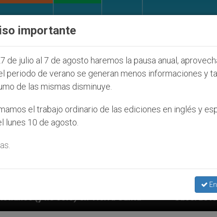
IGLESIA Y MUNDO
DOCUMENTOS
DONATIVOS
iso importante
7 de julio al 7 de agosto haremos la pausa anual, aprovec
el periodo de verano se generan menos informaciones y t
umo de las mismas disminuye.
amos el trabajo ordinario de las ediciones en inglés y es
l lunes 10 de agosto.
as.
En
Tierra Santa
Sacerdotes alemanes fieles al Pap