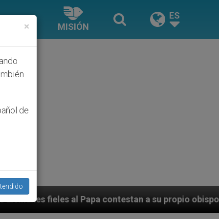
ES
×
MISIÓN
hando
ambién
pañol de
tendido
a contestan a su propio obispo (y cardenal) quien les 