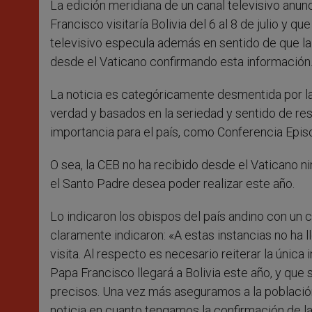
La edición meridiana de un canal televisivo anunc
r
Francisco visitaría Bolivia del 6 al 8 de julio y qu
televisivo especula además en sentido de que la 
desde el Vaticano confirmando esta información
La noticia es categóricamente desmentida por la 
verdad y basados en la seriedad y sentido de 
importancia para el país, como Conferencia Epi
O sea, la CEB no ha recibido desde el Vaticano n
el Santo Padre desea poder realizar este año.
Lo indicaron los obispos del país andino con un 
claramente indicaron: «A estas instancias no ha 
visita. Al respecto es necesario reiterar la únic
Papa Francisco llegará a Bolivia este año, y que 
precisos. Una vez más aseguramos a la población
noticia en cuanto tengamos la confirmación de l