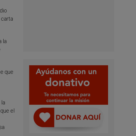
edio
 carta
 la
e
je que
 la
 que el
sa