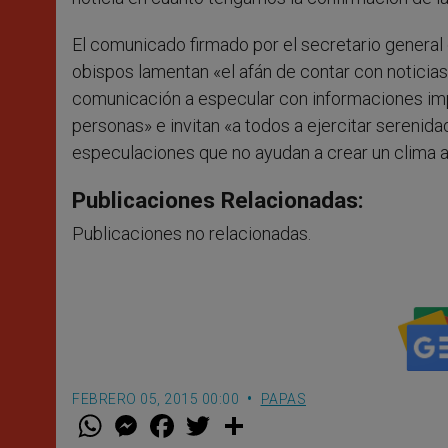
El comunicado firmado por el secretario general 
obispos lamentan «el afán de contar con noticias 
comunicación a especular con informaciones imp
personas» e invitan «a todos a ejercitar serenida
especulaciones que no ayudan a crear un clima a
Publicaciones Relacionadas:
Publicaciones no relacionadas.
FEBRERO 05, 2015 00:00
PAPAS
W
M
F
T
S
h
e
a
w
h