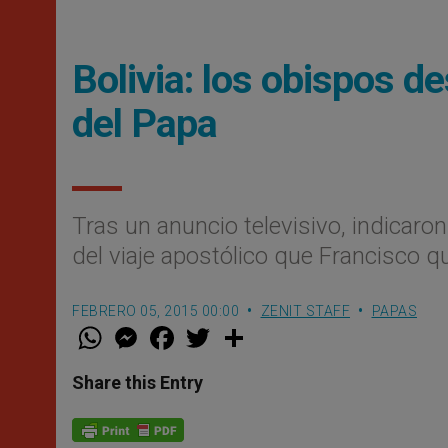
Bolivia: los obispos d
del Papa
Tras un anuncio televisivo, indicaron
del viaje apostólico que Francisco qu
FEBRERO 05, 2015 00:00
ZENIT STAFF
PAPAS
W
M
F
T
S
h
e
a
w
h
a
s
c
i
a
t
s
e
t
r
Share this Entry
s
e
b
t
e
A
n
o
e
p
g
o
r
p
e
k