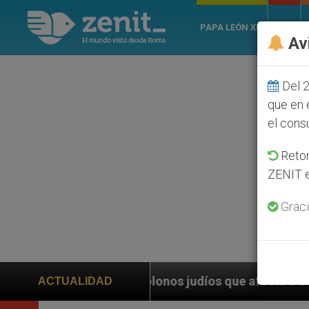
PAPA LEÓN XIV
ROMA
Av
Del 2
que en 
el cons
Retom
ZENIT e
Graci
olonos judíos que afecta a cristianos (y no sólo) en 
ACTUALIDAD