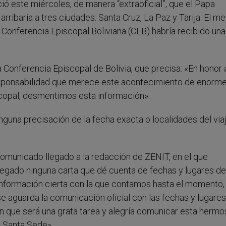
ió este miércoles, de manera “extraoficial”, que el Papa
e arribaría a tres ciudades: Santa Cruz, La Paz y Tarija. El m
Conferencia Episcopal Boliviana (CEB) habría recibido una
.
Conferencia Episcopal de Bolivia, que precisa: «En honor a
responsabilidad que merece este acontecimiento de enorm
scopal, desmentimos esta información».
inguna precisación de la fecha exacta o localidades del via
comunicado llegado a la redacción de ZENIT, en el que
llegado ninguna carta que dé cuenta de fechas y lugares de
a información cierta con la que contamos hasta el momento,
se aguarda la comunicación oficial con las fechas y lugares
 que será una grata tarea y alegría comunicar esta hermo
a Santa Sede».