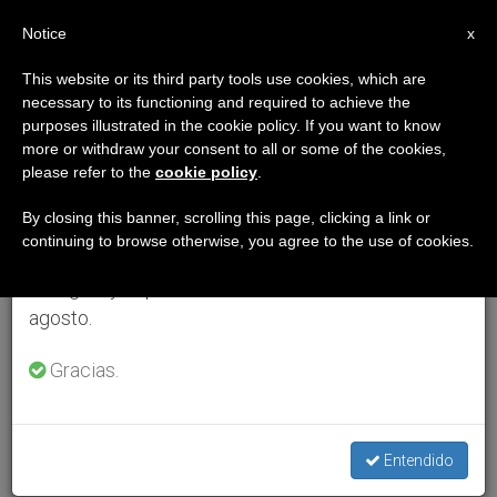
ES
Notice
×
x
Aviso importante
This website or its third party tools use cookies, which are
necessary to its functioning and required to achieve the
Del 27 de julio al 7 de agosto haremos la pausa
purposes illustrated in the cookie policy. If you want to know
anual, aprovechando que en el periodo de verano
more or withdraw your consent to all or some of the cookies,
please refer to the
cookie policy
.
se generan menos informaciones y también el
consumo de las mismas disminuye.
By closing this banner, scrolling this page, clicking a link or
continuing to browse otherwise, you agree to the use of cookies.
Retomamos el trabajo ordinario de las ediciones
en inglés y español de ZENIT el lunes 10 de
agosto.
Gracias.
Entendido