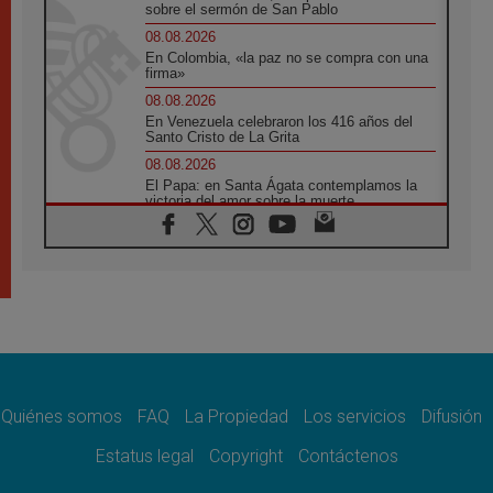
sobre el sermón de San Pablo
08.08.2026
En Colombia, «la paz no se compra con una
firma»
08.08.2026
En Venezuela celebraron los 416 años del
Santo Cristo de La Grita
08.08.2026
El Papa: en Santa Ágata contemplamos la
victoria del amor sobre la muerte
08.08.2026
León XIV visitará el Santuario de la Madre
del Buen Consejo de Genazzano
07.08.2026
Filipinas: el Vicariato Apostólico de Calapán
se convierte en diócesis
07.08.2026
Honduras: Los desplazados invisibles de una
crisis olvidada
Quiénes somos
FAQ
La Propiedad
Los servicios
Difusión
07.08.2026
Bokalic: "En Argentina el Papa León señalará
Estatus legal
Copyright
Contáctenos
el compromiso del cristiano"
07.08.2026