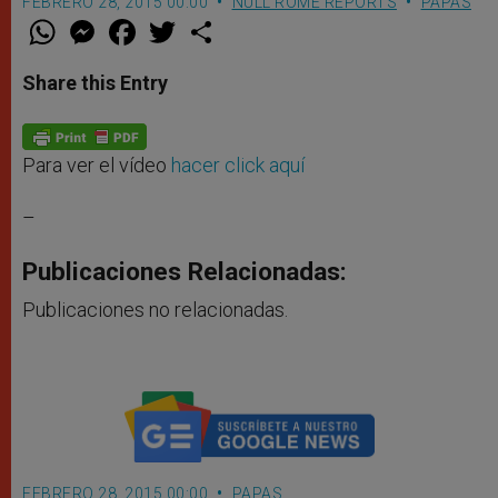
FEBRERO 28, 2015 00:00
NULL ROME REPORTS
PAPAS
W
M
F
T
S
h
e
a
w
h
a
s
c
i
a
t
s
e
t
r
Share this Entry
s
e
b
t
e
A
n
o
e
p
g
o
r
p
e
k
r
Para ver el vídeo
hacer click aquí
–
Publicaciones Relacionadas:
Publicaciones no relacionadas.
FEBRERO 28, 2015 00:00
PAPAS