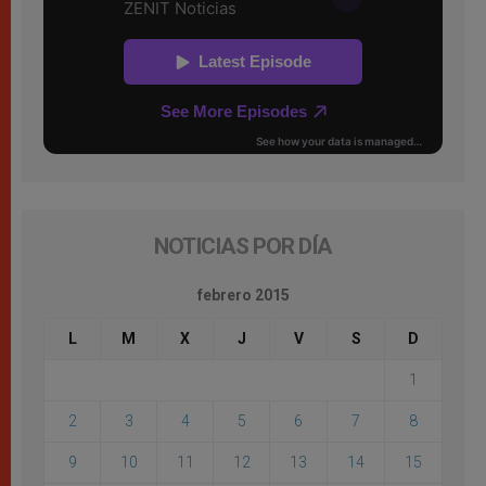
NOTICIAS POR DÍA
febrero 2015
L
M
X
J
V
S
D
1
2
3
4
5
6
7
8
9
10
11
12
13
14
15