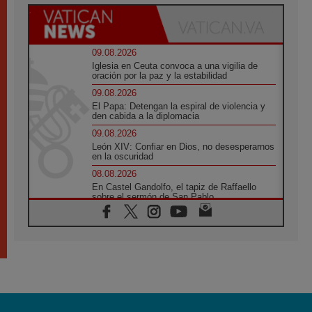
09.08.2026
Iglesia en Ceuta convoca a una vigilia de
oración por la paz y la estabilidad
09.08.2026
El Papa: Detengan la espiral de violencia y
den cabida a la diplomacia
09.08.2026
León XIV: Confiar en Dios, no desesperarnos
en la oscuridad
08.08.2026
En Castel Gandolfo, el tapiz de Raffaello
sobre el sermón de San Pablo
08.08.2026
En Colombia, «la paz no se compra con una
firma»
08.08.2026
En Venezuela celebraron los 416 años del
Santo Cristo de La Grita
08.08.2026
El Papa: en Santa Ágata contemplamos la