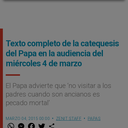
Texto completo de la catequesis
del Papa en la audiencia del
miércoles 4 de marzo
El Papa advierte que ‘no visitar a los
padres cuando son ancianos es
pecado mortal’
MARZO 04, 2015 00:00
ZENIT STAFF
PAPAS
W
M
F
T
S