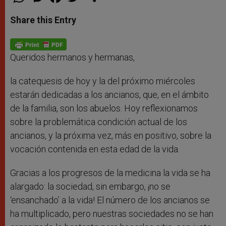
h
e
a
w
h
a
s
c
i
a
t
s
e
t
r
Share this Entry
s
e
b
t
e
A
n
o
e
p
g
o
r
p
e
k
r
Queridos hermanos y hermanas,
la catequesis de hoy y la del próximo miércoles
estarán dedicadas a los ancianos, que, en el ámbito
de la familia, son los abuelos. Hoy reflexionamos
sobre la problemática condición actual de los
ancianos, y la próxima vez, más en positivo, sobre la
vocación contenida en esta edad de la vida.
Gracias a los progresos de la medicina la vida se ha
alargado: la sociedad, sin embargo, ¡no se
‘ensanchado’ a la vida! El número de los ancianos se
ha multiplicado, pero nuestras sociedades no se han