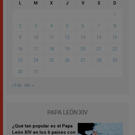
L
M
X
J
V
S
D
1
2
3
4
5
6
7
8
9
10
11
12
13
14
15
16
17
18
19
20
21
22
23
24
25
26
27
28
29
30
31
« Feb
Abr »
PAPA LEÓN XIV
¿Qué tan popular es el Papa
León XIV en los 6 países con