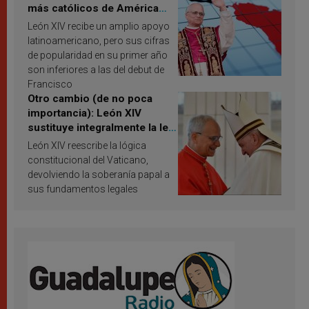
más católicos de América
Latina en 2026? Publican
León XIV recibe un amplio apoyo
resultados de investigación
latinoamericano, pero sus cifras
de popularidad en su primer año
son inferiores a las del debut de
Francisco
Otro cambio (de no poca
importancia): León XIV
sustituye integralmente la ley
vaticana de Papa Francisco
León XIV reescribe la lógica
constitucional del Vaticano,
devolviendo la soberanía papal a
sus fundamentos legales