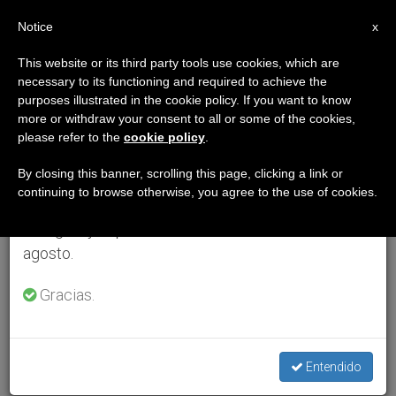
ES
Notice
×
x
Aviso importante
This website or its third party tools use cookies, which are
necessary to its functioning and required to achieve the
Del 27 de julio al 7 de agosto haremos la pausa
purposes illustrated in the cookie policy. If you want to know
anual, aprovechando que en el periodo de verano
more or withdraw your consent to all or some of the cookies,
please refer to the
cookie policy
.
se generan menos informaciones y también el
consumo de las mismas disminuye.
By closing this banner, scrolling this page, clicking a link or
continuing to browse otherwise, you agree to the use of cookies.
Retomamos el trabajo ordinario de las ediciones
en inglés y español de ZENIT el lunes 10 de
agosto.
Gracias.
Entendido