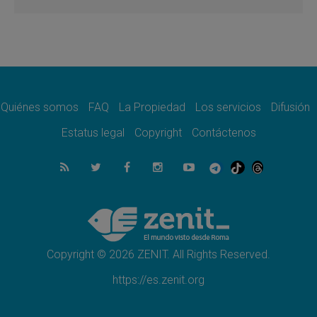
revelación de Dios lo transfigura
07.08.2026
Presentada la Trienal de Arte de las
Universidades Católicas: «Exercises in
Empathy»
07.08.2026
Fortunatus Nwachukwu: la comunicación
como misión al servicio del Evangelio
Quiénes somos
FAQ
La Propiedad
Los servicios
Difusión
07.08.2026
Estatus legal
Copyright
Contáctenos
SIGNIS 2026, dar voz a las religiosas en el
espacio público
07.08.2026
Lanzan un proyecto de empoderamiento
digital para mujeres líderes en África
07.08.2026
Programa oficial del Viaje Apostólico del
Papa León XIV a Francia
Copyright © 2026 ZENIT. All Rights Reserved.
https://es.zenit.org