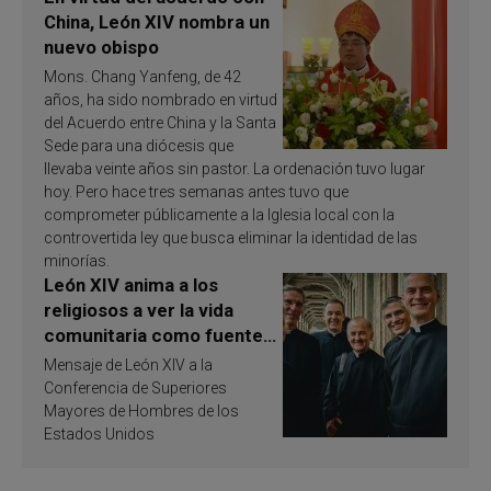
China, León XIV nombra un
nuevo obispo
Mons. Chang Yanfeng, de 42
años, ha sido nombrado en virtud
del Acuerdo entre China y la Santa
Sede para una diócesis que
llevaba veinte años sin pastor. La ordenación tuvo lugar
hoy. Pero hace tres semanas antes tuvo que
comprometer públicamente a la Iglesia local con la
controvertida ley que busca eliminar la identidad de las
minorías.
León XIV anima a los
religiosos a ver la vida
comunitaria como fuente
de inspiración y
Mensaje de León XIV a la
santificación
Conferencia de Superiores
Mayores de Hombres de los
Estados Unidos