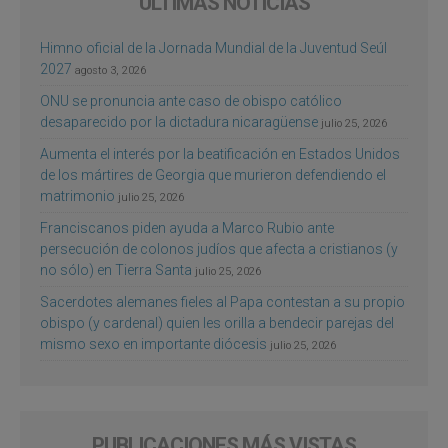
ÚLTIMAS NOTICIAS
Himno oficial de la Jornada Mundial de la Juventud Seúl
2027
agosto 3, 2026
ONU se pronuncia ante caso de obispo católico
desaparecido por la dictadura nicaragüense
julio 25, 2026
Aumenta el interés por la beatificación en Estados Unidos
de los mártires de Georgia que murieron defendiendo el
matrimonio
julio 25, 2026
Franciscanos piden ayuda a Marco Rubio ante
persecución de colonos judíos que afecta a cristianos (y
no sólo) en Tierra Santa
julio 25, 2026
Sacerdotes alemanes fieles al Papa contestan a su propio
obispo (y cardenal) quien les orilla a bendecir parejas del
mismo sexo en importante diócesis
julio 25, 2026
PUBLICACIONES MÁS VISTAS