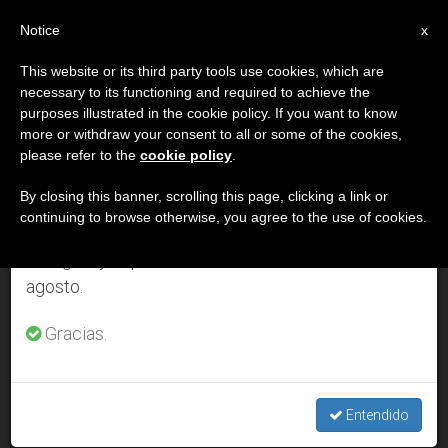
ES
Notice
×
x
Aviso importante
This website or its third party tools use cookies, which are
necessary to its functioning and required to achieve the
Del 27 de julio al 7 de agosto haremos la pausa
DÍA
purposes illustrated in the cookie policy. If you want to know
anual, aprovechando que en el periodo de verano
Marzo 9th, 2015
more or withdraw your consent to all or some of the cookies,
please refer to the
cookie policy
.
se generan menos informaciones y también el
consumo de las mismas disminuye.
By closing this banner, scrolling this page, clicking a link or
continuing to browse otherwise, you agree to the use of cookies.
ÚLTIMAS NOTICIAS
Retomamos el trabajo ordinario de las ediciones
en inglés y español de ZENIT el lunes 10 de
agosto.
'Sin misericordia, la teología puede caer en la ideologí­a o la
burocracia'
Gracias.
MAR 09, 2015 00:00
ZENIT STAFF
Entendido