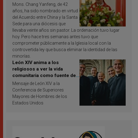
Mons. Chang Yanfeng, de 42
años, ha sido nombrado en virtud
del Acuerdo entre China y la Santa
Sede para una diócesis que
llevaba veinte años sin pastor. La ordenación tuvo lugar
hoy. Pero hace tres semanas antes tuvo que
comprometer públicamente a la Iglesia local con la
controvertida ley que busca eliminar la identidad de las
minorías.
León XIV anima a los
religiosos a ver la vida
comunitaria como fuente de
inspiración y santificación
Mensaje de León XIV a la
Conferencia de Superiores
Mayores de Hombres de los
Estados Unidos