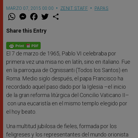
MARZO 07, 2015 00:00
ZENIT STAFF
PAPAS
W
M
F
T
S
h
e
a
w
h
a
s
c
i
a
t
s
e
t
r
Share this Entry
s
e
b
t
e
A
n
o
e
p
g
o
r
p
e
k
r
El 7 de marzo de 1965, Pablo VI celebraba por
primera vez una misa no en latín, sino en italiano. Fue
en la parroquia de Ognissanti (Todos los Santos) en
Roma. Medio siglo después, el papa Francisco ha
recordado aquel paso dado por la Iglesia –el inicio
de la gran reforma litúrgica del Concilio Vaticano II–
con una eucaristía en el mismo templo elegido por
el hoy beato.
Una multitud jubilosa de fieles, formada por los
feligreses y los representantes del mundo orionista