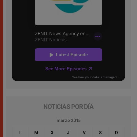
NOTICIAS POR DÍA
marzo 2015
L
M
X
J
V
S
D