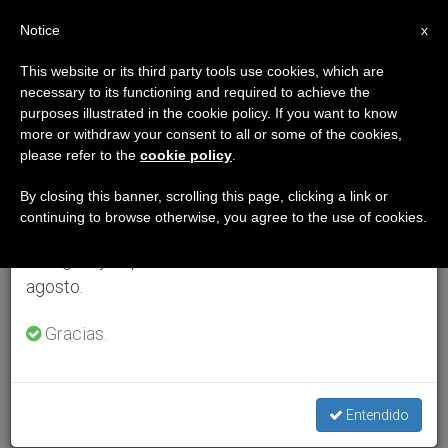
ES
Notice
×
x
Aviso importante
This website or its third party tools use cookies, which are
necessary to its functioning and required to achieve the
Del 27 de julio al 7 de agosto haremos la pausa
purposes illustrated in the cookie policy. If you want to know
anual, aprovechando que en el periodo de verano
more or withdraw your consent to all or some of the cookies,
please refer to the
cookie policy
.
se generan menos informaciones y también el
consumo de las mismas disminuye.
By closing this banner, scrolling this page, clicking a link or
continuing to browse otherwise, you agree to the use of cookies.
Retomamos el trabajo ordinario de las ediciones
en inglés y español de ZENIT el lunes 10 de
agosto.
Gracias.
Entendido