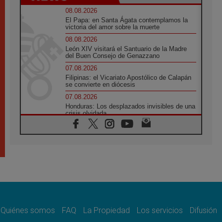
08.08.2026
El Papa: en Santa Ágata contemplamos la
victoria del amor sobre la muerte
08.08.2026
León XIV visitará el Santuario de la Madre
del Buen Consejo de Genazzano
07.08.2026
Filipinas: el Vicariato Apostólico de Calapán
se convierte en diócesis
07.08.2026
Honduras: Los desplazados invisibles de una
crisis olvidada
07.08.2026
Bokalic: "En Argentina el Papa León señalará
el compromiso del cristiano"
07.08.2026
La matanza de niños en Gaza no cesa: 300
muertos en 300 días
07.08.2026
Tagle: La guerra desfigura el mundo, solo la
revelación de Dios lo transfigura
Quiénes somos
FAQ
La Propiedad
Los servicios
Difusión
07.08.2026
Presentada la Trienal de Arte de las