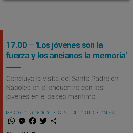
17.00 – 'Los jóvenes son la
fuerza y los ancianos la memoria'
Concluye la visita del Santo Padre en
Nápoles en el encuentro con los
jóvenes en el paseo marí­timo
MARZO 21, 2015 00:00
STAFF REPORTER
PAPAS
W
M
F
T
S
h
e
a
w
h
a
s
c
i
a
t
s
e
t
r