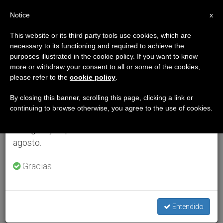
ES
Notice
×
x
Aviso importante
This website or its third party tools use cookies, which are
necessary to its functioning and required to achieve the
Del 27 de julio al 7 de agosto haremos la pausa
purposes illustrated in the cookie policy. If you want to know
anual, aprovechando que en el periodo de verano
more or withdraw your consent to all or some of the cookies,
please refer to the
cookie policy
.
se generan menos informaciones y también el
consumo de las mismas disminuye.
By closing this banner, scrolling this page, clicking a link or
continuing to browse otherwise, you agree to the use of cookies.
Retomamos el trabajo ordinario de las ediciones
en inglés y español de ZENIT el lunes 10 de
agosto.
Gracias.
Entendido