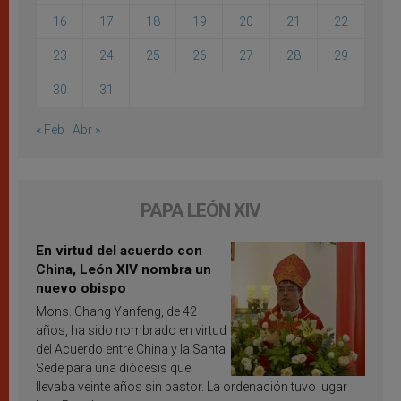
16
17
18
19
20
21
22
23
24
25
26
27
28
29
30
31
« Feb
Abr »
PAPA LEÓN XIV
En virtud del acuerdo con
China, León XIV nombra un
nuevo obispo
Mons. Chang Yanfeng, de 42
años, ha sido nombrado en virtud
del Acuerdo entre China y la Santa
Sede para una diócesis que
llevaba veinte años sin pastor. La ordenación tuvo lugar