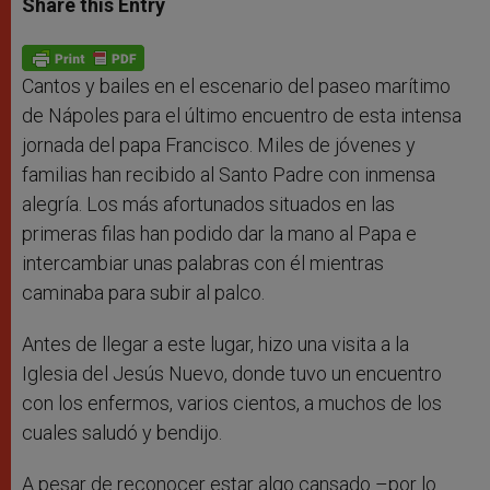
Share this Entry
s
e
b
t
e
A
n
o
e
p
g
o
r
p
e
k
r
Cantos y bailes en el escenario del paseo marítimo
de Nápoles para el último encuentro de esta intensa
jornada del papa Francisco. Miles de jóvenes y
familias han recibido al Santo Padre con inmensa
alegría. Los más afortunados situados en las
primeras filas han podido dar la mano al Papa e
intercambiar unas palabras con él mientras
caminaba para subir al palco.
Antes de llegar a este lugar, hizo una visita a la
Iglesia del Jesús Nuevo, donde tuvo un encuentro
con los enfermos, varios cientos, a muchos de los
cuales saludó y bendijo.
A pesar de reconocer estar algo cansado –por lo