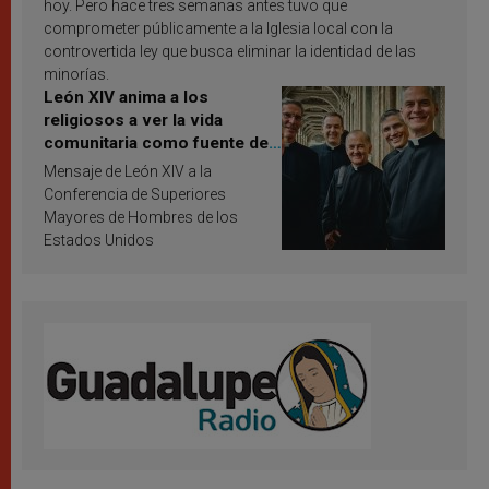
hoy. Pero hace tres semanas antes tuvo que
comprometer públicamente a la Iglesia local con la
controvertida ley que busca eliminar la identidad de las
minorías.
León XIV anima a los
religiosos a ver la vida
comunitaria como fuente de
inspiración y santificación
Mensaje de León XIV a la
Conferencia de Superiores
Mayores de Hombres de los
Estados Unidos