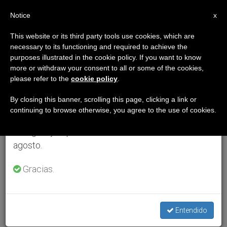
ES
Notice
×
x
Aviso importante
This website or its third party tools use cookies, which are
necessary to its functioning and required to achieve the
Del 27 de julio al 7 de agosto haremos la pausa
purposes illustrated in the cookie policy. If you want to know
anual, aprovechando que en el periodo de verano
more or withdraw your consent to all or some of the cookies,
please refer to the
cookie policy
.
se generan menos informaciones y también el
consumo de las mismas disminuye.
By closing this banner, scrolling this page, clicking a link or
continuing to browse otherwise, you agree to the use of cookies.
Retomamos el trabajo ordinario de las ediciones
en inglés y español de ZENIT el lunes 10 de
agosto.
Gracias.
Entendido