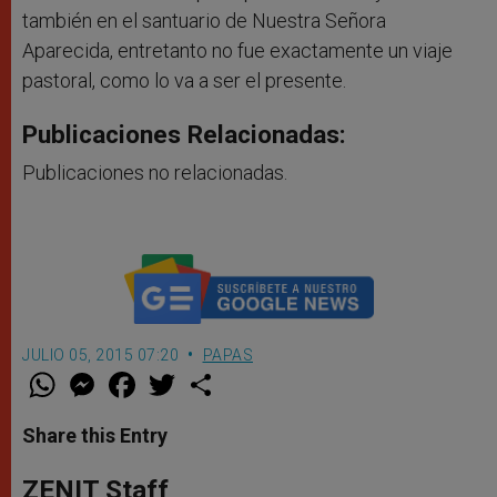
también en el santuario de Nuestra Señora
Aparecida, entretanto no fue exactamente un viaje
pastoral, como lo va a ser el presente.
Publicaciones Relacionadas:
Publicaciones no relacionadas.
JULIO 05, 2015 07:20
PAPAS
W
M
F
T
S
h
e
a
w
h
a
s
c
i
a
t
s
e
t
r
Share this Entry
s
e
b
t
e
A
n
o
e
p
g
o
r
ZENIT Staff