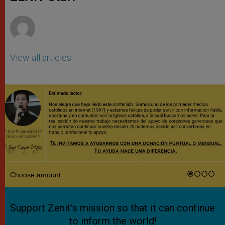
p
e
k
r
View all articles