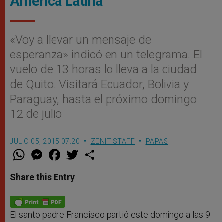
América Latina
«Voy a llevar un mensaje de
esperanza» indicó en un telegrama. El
vuelo de 13 horas lo lleva a la ciudad
de Quito. Visitará Ecuador, Bolivia y
Paraguay, hasta el próximo domingo
12 de julio
JULIO 05, 2015 07:20
ZENIT STAFF
PAPAS
W
M
F
T
S
h
e
a
w
h
a
s
c
i
a
t
s
e
t
r
Share this Entry
s
e
b
t
e
A
n
o
e
p
g
o
r
p
e
k
r
El santo padre Francisco partió este domingo a las 9