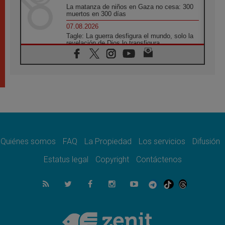
La matanza de niños en Gaza no cesa: 300
muertos en 300 días
07.08.2026
Tagle: La guerra desfigura el mundo, solo la
revelación de Dios lo transfigura
07.08.2026
Presentada la Trienal de Arte de las
Universidades Católicas: «Exercises in
Empathy»
07.08.2026
Fortunatus Nwachukwu: la comunicación
como misión al servicio del Evangelio
07.08.2026
SIGNIS 2026, dar voz a las religiosas en el
espacio público
Quiénes somos
FAQ
La Propiedad
Los servicios
Difusión
07.08.2026
Estatus legal
Copyright
Contáctenos
Lanzan un proyecto de empoderamiento
digital para mujeres líderes en África
07.08.2026
Programa oficial del Viaje Apostólico del
Papa León XIV a Francia
07.08.2026
Obispos de Ecuador: El bien de las familias
no admite premuras legislativas