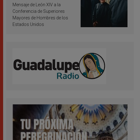
inspiración y santificación
Mensaje de León XIV a la
Conferencia de Superiores
Mayores de Hombres de los
Estados Unidos