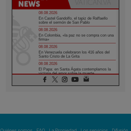
08.08.2026
En Castel Gandolfo, el tapiz de Raffaello
sobre el sermón de San Pablo
08.08.2026
En Colombia, «la paz no se compra con una
firma»
08.08.2026
En Venezuela celebraron los 416 años del
Santo Cristo de La Grita
08.08.2026
El Papa: en Santa Ágata contemplamos la
victoria del amor sobre la muerte
08.08.2026
León XIV visitará el Santuario de la Madre
del Buen Consejo de Genazzano
07.08.2026
Filipinas: el Vicariato Apostólico de Calapán
se convierte en diócesis
07.08.2026
Honduras: Los desplazados invisibles de una
crisis olvidada
Quiénes somos
FAQ
La Propiedad
Los servicios
Difusión