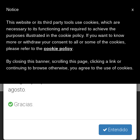
ES
Notice
×
x
Aviso importante
This website or its third party tools use cookies, which are
necessary to its functioning and required to achieve the
Del 27 de julio al 7 de agosto haremos la pausa
DÍA
purposes illustrated in the cookie policy. If you want to know
anual, aprovechando que en el periodo de verano
Julio 4th, 2015
more or withdraw your consent to all or some of the cookies,
please refer to the
cookie policy
.
se generan menos informaciones y también el
consumo de las mismas disminuye.
By closing this banner, scrolling this page, clicking a link or
continuing to browse otherwise, you agree to the use of cookies.
ÚLTIMAS NOTICIAS
Retomamos el trabajo ordinario de las ediciones
en inglés y español de ZENIT el lunes 10 de
agosto.
Francisco visita a María antes de partir hacia América Latina
Gracias.
JUL 04, 2015 18:11
ZENIT STAFF
Entendido