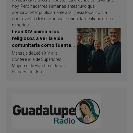
llevaba veinte años sin pastor. La ordenación tuvo lugar
hoy. Pero hace tres semanas antes tuvo que
comprometer públicamente a la Iglesia local con la
controvertida ley que busca eliminar la identidad de las
minorías.
León XIV anima a los
religiosos a ver la vida
comunitaria como fuente
de inspiración y
Mensaje de León XIV a la
santificación
Conferencia de Superiores
Mayores de Hombres de los
Estados Unidos