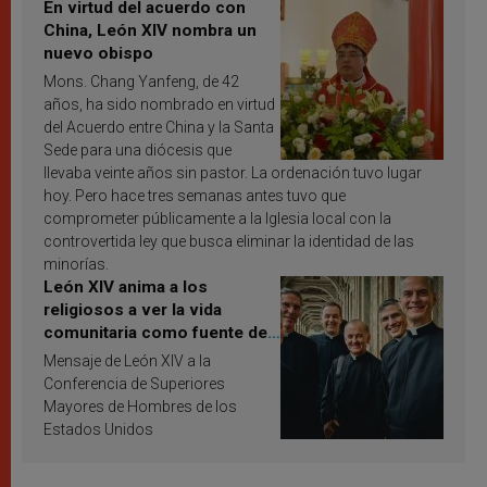
En virtud del acuerdo con
China, León XIV nombra un
nuevo obispo
Mons. Chang Yanfeng, de 42
años, ha sido nombrado en virtud
del Acuerdo entre China y la Santa
Sede para una diócesis que
llevaba veinte años sin pastor. La ordenación tuvo lugar
hoy. Pero hace tres semanas antes tuvo que
comprometer públicamente a la Iglesia local con la
controvertida ley que busca eliminar la identidad de las
minorías.
León XIV anima a los
religiosos a ver la vida
comunitaria como fuente de
inspiración y santificación
Mensaje de León XIV a la
Conferencia de Superiores
Mayores de Hombres de los
Estados Unidos