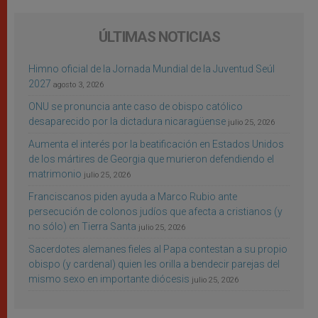
ÚLTIMAS NOTICIAS
Himno oficial de la Jornada Mundial de la Juventud Seúl
2027
agosto 3, 2026
ONU se pronuncia ante caso de obispo católico
desaparecido por la dictadura nicaragüense
julio 25, 2026
Aumenta el interés por la beatificación en Estados Unidos
de los mártires de Georgia que murieron defendiendo el
matrimonio
julio 25, 2026
Franciscanos piden ayuda a Marco Rubio ante
persecución de colonos judíos que afecta a cristianos (y
no sólo) en Tierra Santa
julio 25, 2026
Sacerdotes alemanes fieles al Papa contestan a su propio
obispo (y cardenal) quien les orilla a bendecir parejas del
mismo sexo en importante diócesis
julio 25, 2026