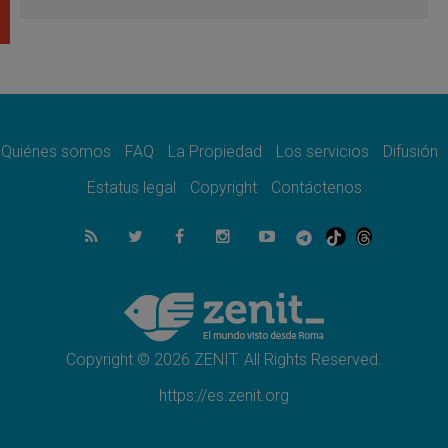
Venezuela, Padre Pagniello: "En medio del
dolor, una Iglesia que no se rinde"
05.08.2026
La Fuerza del "Círculo de Héroes" con el
Papa en la Audiencia General
05.08.2026
Nuncio en Ucrania: Preocupa escuchar a
quienes bendicen la guerra
Quiénes somos
FAQ
La Propiedad
Los servicios
Difusión
05.08.2026
Estatus legal
Copyright
Contáctenos
Ucrania: Ataque masivo en Kyiv durante la
noche
05.08.2026
Colombo: "La visita del Papa a Argentina
llevará un mensaje de paz y dignidad
humana"
05.08.2026
Iglesia en Uruguay: la visita del Papa
fortalecerá la fe y la esperanza
Copyright © 2026 ZENIT. All Rights Reserved.
https://es.zenit.org