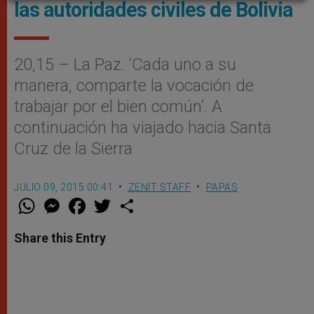
las autoridades civiles de Bolivia
20,15 – La Paz. ‘Cada uno a su
manera, comparte la vocación de
trabajar por el bien común’. A
continuación ha viajado hacia Santa
Cruz de la Sierra
JULIO 09, 2015 00:41
ZENIT STAFF
PAPAS
W
M
F
T
S
h
e
a
w
h
a
s
c
i
a
t
s
e
t
r
Share this Entry
s
e
b
t
e
A
n
o
e
p
g
o
r
p
e
k
r