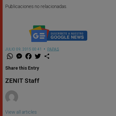
Publicaciones no relacionadas.
JULIO 09, 2015 00:41
PAPAS
W
M
F
T
S
h
e
a
w
h
a
s
c
i
a
t
s
e
t
r
Share this Entry
s
e
b
t
e
A
n
o
e
p
g
o
r
ZENIT Staff
p
e
k
r
View all articles