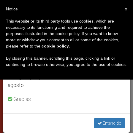
ES
Notice
×
x
Aviso importante
This website or its third party tools use cookies, which are
necessary to its functioning and required to achieve the
Del 27 de julio al 7 de agosto haremos la pausa
PAPAS
purposes illustrated in the cookie policy. If you want to know
anual, aprovechando que en el periodo de verano
more or withdraw your consent to all or some of the cookies,
please refer to the
cookie policy
.
se generan menos informaciones y también el
consumo de las mismas disminuye.
By closing this banner, scrolling this page, clicking a link or
continuing to browse otherwise, you agree to the use of cookies.
Retomamos el trabajo ordinario de las ediciones
en inglés y español de ZENIT el lunes 10 de
agosto.
Gracias.
CTV
Entendido
Palabras del Papa Francisco a