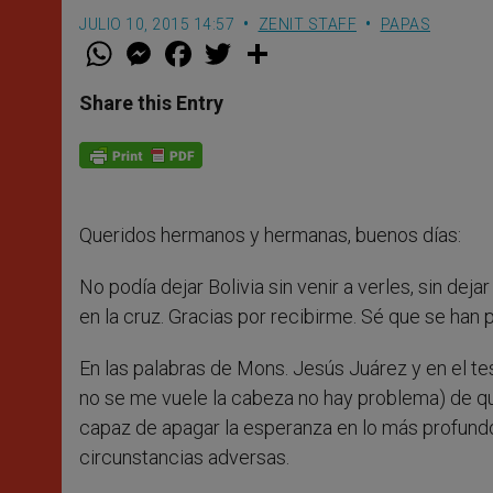
JULIO 10, 2015 14:57
ZENIT STAFF
PAPAS
W
M
F
T
S
h
e
a
w
h
a
s
c
i
a
t
s
e
t
r
Share this Entry
s
e
b
t
e
A
n
o
e
p
g
o
r
p
e
k
r
Queridos hermanos y hermanas, buenos días:
No podía dejar Bolivia sin venir a verles, sin de
en la cruz. Gracias por recibirme. Sé que se han
En las palabras de Mons. Jesús Juárez y en el tes
no se me vuele la cabeza no hay problema) de q
capaz de apagar la esperanza en lo más profundo
circunstancias adversas.