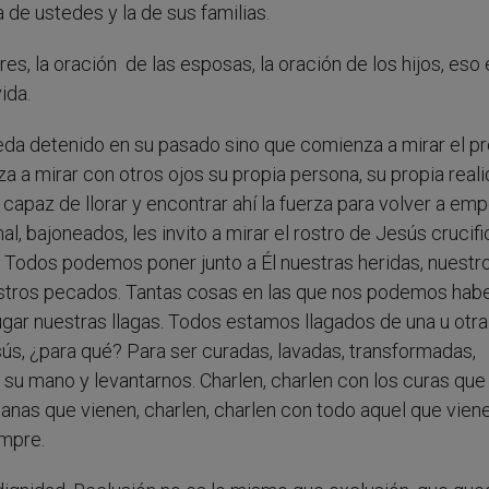
 de ustedes y la de sus familias.
s, la oración de las esposas, la oración de los hijos, eso
ida.
eda detenido en su pasado sino que comienza a mirar el p
 a mirar con otros ojos su propia persona, su propia reali
apaz de llorar y encontrar ahí la fuerza para volver a emp
, bajoneados, les invito a mirar el rostro de Jesús crucifi
 Todos podemos poner junto a Él nuestras heridas, nuestr
estros pecados. Tantas cosas en las que nos podemos hab
ugar nuestras llagas. Todos estamos llagados de una u otra
sús, ¿para qué? Para ser curadas, lavadas, transformadas,
s su mano y levantarnos. Charlen, charlen con los curas que
anas que vienen, charlen, charlen con todo aquel que vien
empre.