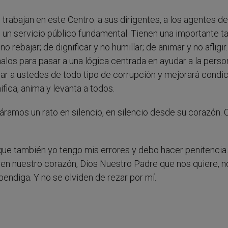
 trabajan en este Centro: a sus dirigentes, a los agentes de
n un servicio público fundamental. Tienen una importante t
 rebajar; de dignificar y no humillar; de animar y no afligir
los para pasar a una lógica centrada en ayudar a la perso
lvar a ustedes de todo tipo de corrupción y mejorará condi
fica, anima y levanta a todos.
áramos un rato en silencio, en silencio desde su corazón. 
rque también yo tengo mis errores y debo hacer penitencia.
en nuestro corazón, Dios Nuestro Padre que nos quiere, n
bendiga. Y no se olviden de rezar por mí.