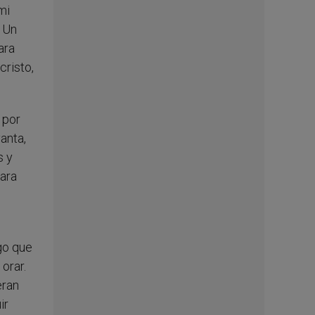
mi
 Un
ara
cristo,
 por
anta,
s y
para
go que
orar.
eran
ir