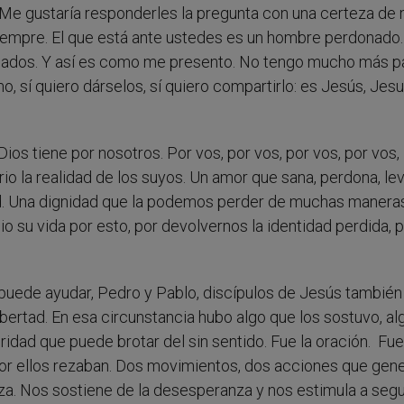
Me gustaría responderles la pregunta con una certeza de 
iempre. El que está ante ustedes es un hombre perdonado.
cados. Y así es como me presento. No tengo mucho más p
o, sí quiero dárselos, sí quiero compartirlo: es Jesús, Jesu
Dios tiene por nosotros. Por vos, por vos, por vos, por vos,
io la realidad de los suyos. Un amor que sana, perdona, lev
ad. Una dignidad que la podemos perder de muchas manera
 su vida por esto, por devolvernos la identidad perdida, 
puede ayudar, Pedro y Pablo, discípulos de Jesús también
bertad. En esa circunstancia hubo algo que los sostuvo, al
ridad que puede brotar del sin sentido. Fue la oración. Fue 
 por ellos rezaban. Dos movimientos, dos acciones que gen
nza. Nos sostiene de la desesperanza y nos estimula a segu