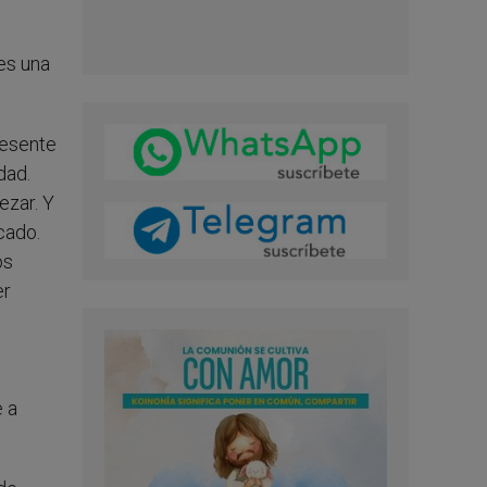
 es una
resente
dad.
ezar. Y
cado.
os
er
e a