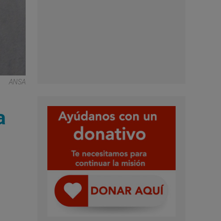
ANSA
a