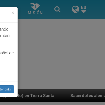
ES
×
MISIÓN
hando
ambién
pañol de
tendido
Sacerdotes alemanes fieles al Papa contestan a 