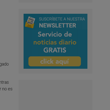
egado
ntras
r no es