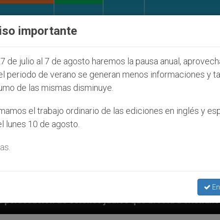
IGLESIA Y MUNDO
DOCUMENTOS
DONATIVOS
iso importante
7 de julio al 7 de agosto haremos la pausa anual, aprovec
el periodo de verano se generan menos informaciones y t
umo de las mismas disminuye.
amos el trabajo ordinario de las ediciones en inglés y es
l lunes 10 de agosto.
as.
En
 que afecta a cristianos (y no sólo) en Tierra Santa