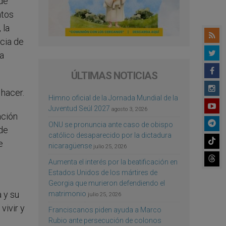
ede
ntos
 la
ncia de
ra
ÚLTIMAS NOTICIAS
hacer.
Himno oficial de la Jornada Mundial de la
Juventud Seúl 2027
agosto 3, 2026
ación
ONU se pronuncia ante caso de obispo
de
católico desaparecido por la dictadura
e
nicaragüense
julio 25, 2026
Aumenta el interés por la beatificación en
Estados Unidos de los mártires de
Georgia que murieron defendiendo el
a y su
matrimonio
julio 25, 2026
vivir y
Franciscanos piden ayuda a Marco
Rubio ante persecución de colonos