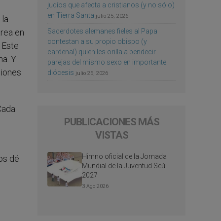
judíos que afecta a cristianos (y no sólo)
en Tierra Santa
julio 25, 2026
 la
Sacerdotes alemanes fieles al Papa
area en
contestan a su propio obispo (y
. Este
cardenal) quien les orilla a bendecir
na. Y
parejas del mismo sexo en importante
ciones
diócesis
julio 25, 2026
Cada
PUBLICACIONES MÁS
VISTAS
Himno oficial de la Jornada
os dé
Mundial de la Juventud Seúl
2027
3 Ago 2026