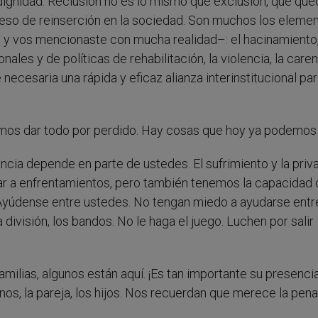
 dignidad. Reclusión no es lo mismo que exclusión, que qu
oceso de reinserción en la sociedad. Son muchos los eleme
n y vos mencionaste con mucha realidad–: el hacinamiento,
ionales y de políticas de rehabilitación, la violencia, la care
 necesaria una rápida y eficaz alianza interinstitucional pa
mos dar todo por perdido. Hay cosas que hoy ya podemos 
encia depende en parte de ustedes. El sufrimiento y la priv
ar a enfrentamientos, pero también tenemos la capacidad 
. Ayúdense entre ustedes. No tengan miedo a ayudarse entr
a división, los bandos. No le haga el juego. Luchen por salir
amilias, algunos están aquí. ¡Es tan importante su presenci
nos, la pareja, los hijos. Nos recuerdan que merece la pena 