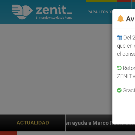
PAPA LEÓN XIV
ROMA
Av
Del 2
que en 
el cons
Retom
ZENIT e
Graci
yuda a Marco Rubio ante persecución de colonos judíos
ACTUALIDAD