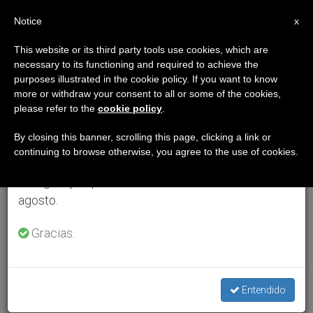
ES
Notice
×
x
Aviso importante
This website or its third party tools use cookies, which are
necessary to its functioning and required to achieve the
Del 27 de julio al 7 de agosto haremos la pausa
purposes illustrated in the cookie policy. If you want to know
anual, aprovechando que en el periodo de verano
more or withdraw your consent to all or some of the cookies,
please refer to the
cookie policy
.
se generan menos informaciones y también el
consumo de las mismas disminuye.
By closing this banner, scrolling this page, clicking a link or
continuing to browse otherwise, you agree to the use of cookies.
Retomamos el trabajo ordinario de las ediciones
en inglés y español de ZENIT el lunes 10 de
agosto.
Gracias.
Entendido