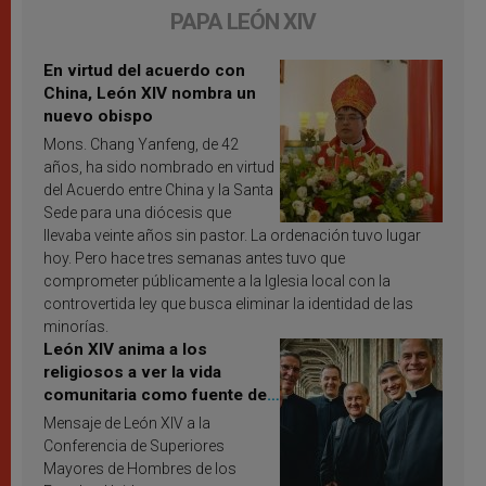
PAPA LEÓN XIV
En virtud del acuerdo con
China, León XIV nombra un
nuevo obispo
Mons. Chang Yanfeng, de 42
años, ha sido nombrado en virtud
del Acuerdo entre China y la Santa
Sede para una diócesis que
llevaba veinte años sin pastor. La ordenación tuvo lugar
hoy. Pero hace tres semanas antes tuvo que
comprometer públicamente a la Iglesia local con la
controvertida ley que busca eliminar la identidad de las
minorías.
León XIV anima a los
religiosos a ver la vida
comunitaria como fuente de
inspiración y santificación
Mensaje de León XIV a la
Conferencia de Superiores
Mayores de Hombres de los