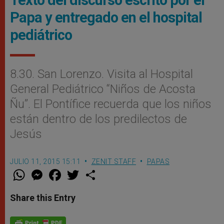
Texto del discurso escrito por el
Papa y entregado en el hospital
pediátrico
8.30. San Lorenzo. Visita al Hospital
General Pediátrico “Niños de Acosta
Ñu”. El Pontífice recuerda que los niños
están dentro de los predilectos de
Jesús
JULIO 11, 2015 15:11
ZENIT STAFF
PAPAS
W
M
F
T
S
h
e
a
w
h
a
s
c
i
a
t
s
e
t
r
Share this Entry
s
e
b
t
e
A
n
o
e
p
g
o
r