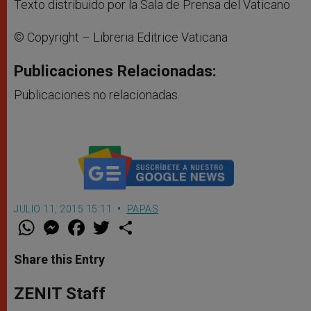
Texto distribuido por la Sala de Prensa del Vaticano
© Copyright – Libreria Editrice Vaticana
Publicaciones Relacionadas:
Publicaciones no relacionadas.
JULIO 11, 2015 15:11
PAPAS
W
M
F
T
S
h
e
a
w
h
a
s
c
i
a
t
s
e
t
r
Share this Entry
s
e
b
t
e
A
n
o
e
p
g
o
r
ZENIT Staff
p
e
k
r