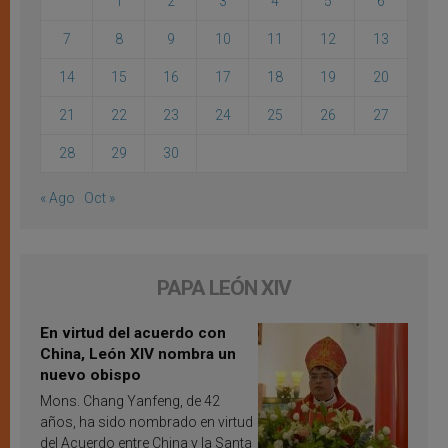
1
2
3
4
5
6
7
8
9
10
11
12
13
14
15
16
17
18
19
20
21
22
23
24
25
26
27
28
29
30
« Ago
Oct »
PAPA LEÓN XIV
En virtud del acuerdo con
China, León XIV nombra un
nuevo obispo
Mons. Chang Yanfeng, de 42
años, ha sido nombrado en virtud
del Acuerdo entre China y la Santa