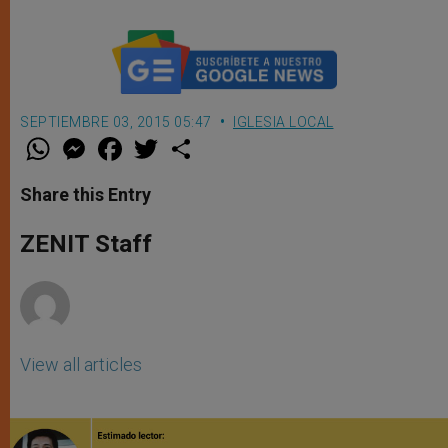
SEPTIEMBRE 03, 2015 05:47
IGLESIA LOCAL
W
M
F
T
S
h
e
a
w
h
a
s
c
i
a
t
s
e
t
r
Share this Entry
s
e
b
t
e
A
n
o
e
p
g
o
r
ZENIT Staff
p
e
k
r
View all articles