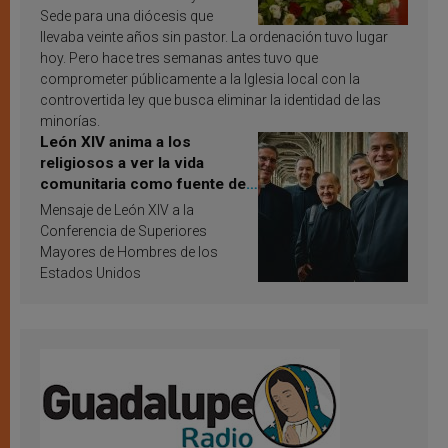
Sede para una diócesis que
llevaba veinte años sin pastor. La ordenación tuvo lugar
hoy. Pero hace tres semanas antes tuvo que
comprometer públicamente a la Iglesia local con la
controvertida ley que busca eliminar la identidad de las
minorías.
León XIV anima a los
religiosos a ver la vida
comunitaria como fuente de
inspiración y santificación
Mensaje de León XIV a la
Conferencia de Superiores
Mayores de Hombres de los
Estados Unidos