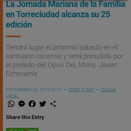
La Jornada Mariana de la Familia
en Torreciudad alcanza su 25
edición
Tendrá lugar el próximo sábado en el
santuario oscense y será presidida por
el prelado del Opus Dei, Mons. Javier
Echevarría
SEPTIEMBRE 03, 2015 05:47
ZENIT STAFF
IGLESIA
LOCAL
W
M
F
T
S
h
e
a
w
h
a
s
c
i
a
t
s
e
t
r
Share this Entry
s
e
b
t
e
A
n
o
e
p
g
o
r