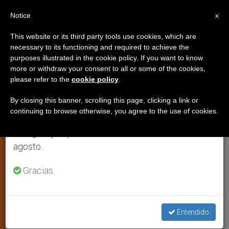
ES
Notice
×
x
Aviso importante
This website or its third party tools use cookies, which are
necessary to its functioning and required to achieve the
Del 27 de julio al 7 de agosto haremos la pausa
IGLESIA LOCAL
purposes illustrated in the cookie policy. If you want to know
anual, aprovechando que en el periodo de verano
more or withdraw your consent to all or some of the cookies,
please refer to the
cookie policy
.
se generan menos informaciones y también el
consumo de las mismas disminuye.
By closing this banner, scrolling this page, clicking a link or
continuing to browse otherwise, you agree to the use of cookies.
Retomamos el trabajo ordinario de las ediciones
en inglés y español de ZENIT el lunes 10 de
agosto.
Gracias.
WIKIMEDIA COMMONS
Entendido