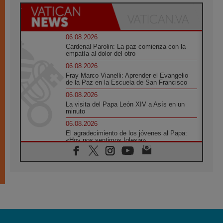
06.08.2026
Cardenal Parolin: La paz comienza con la
empatía al dolor del otro
06.08.2026
Fray Marco Vianelli: Aprender el Evangelio
de la Paz en la Escuela de San Francisco
06.08.2026
La visita del Papa León XIV a Asís en un
minuto
06.08.2026
El agradecimiento de los jóvenes al Papa:
«Hoy nos sentimos Iglesia»
06.08.2026
Líbano: Reanudan los coloquios en Roma en
medio de tensiones y ataques en el sur del
país
06.08.2026
Hiroshima y Nagasaki, 81 años después.
Comienzan "Diez Días Oración por la Paz"
06.08.2026