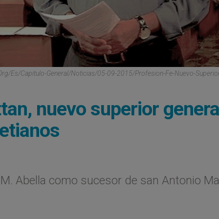
.org/es/capitulo-General/noticias/05-09-2015/profesion-Fe-Nuevo-Superio
tan, nuevo superior genera
retianos
p M. Abella como sucesor de san Antonio Ma