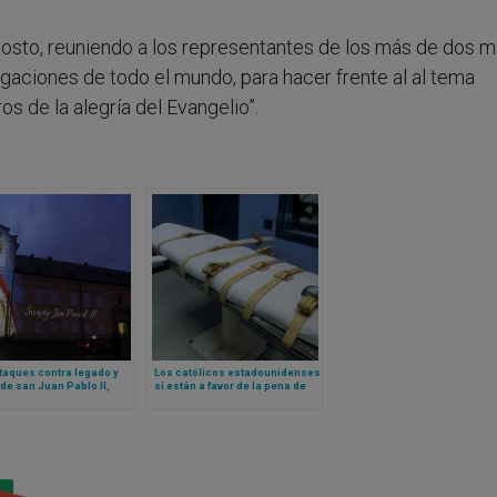
gosto, reuniendo a los representantes de los más de dos mi
gaciones de todo el mundo, para hacer frente al al tema
s de la alegría del Evangelio”.
taques contra legado y
Los católicos estadounidenses
 de san Juan Pablo II,
sí están a favor de la pena de
s polacos alzan la voz
muerte, según encuesta recién
publicada