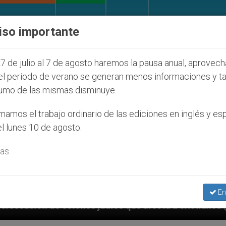
IGLESIA Y MUNDO
DOCUMENTOS
DONATIVOS
iso importante
7 de julio al 7 de agosto haremos la pausa anual, aprovec
el periodo de verano se generan menos informaciones y t
umo de las mismas disminuye.
amos el trabajo ordinario de las ediciones en inglés y es
l lunes 10 de agosto.
as.
En
e afecta a cristianos (y no sólo) en Tierra Santa