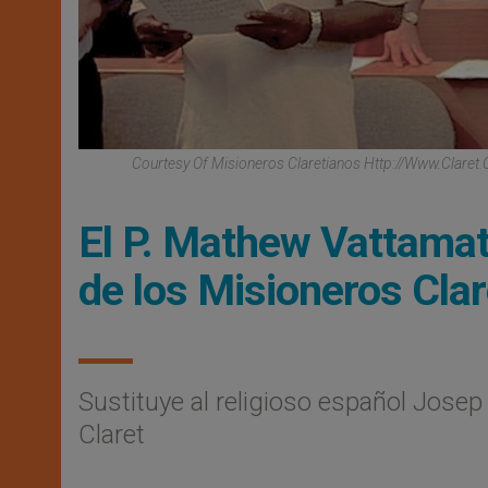
Courtesy Of Misioneros Claretianos Http://www.claret
El P. Mathew Vattamat
de los Misioneros Cla
Sustituye al religioso español Jose
Claret