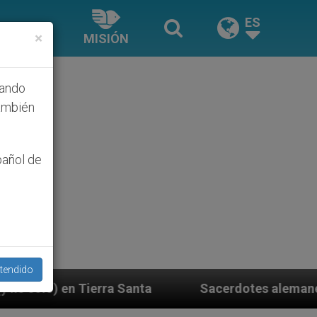
ES
×
MISIÓN
hando
ambién
pañol de
tendido
Sacerdotes alemanes fieles al Papa contestan a su