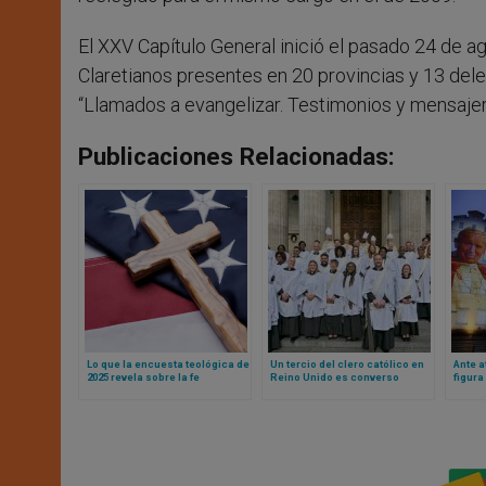
El XXV Capítulo General inició el pasado 24 de a
Claretianos presentes en 20 provincias y 13 dele
“Llamados a evangelizar. Testimonios y mensajero
Publicaciones Relacionadas:
Lo que la encuesta teológica de
Un tercio del clero católico en
Ante a
2025 revela sobre la fe
Reino Unido es converso
figura
estadounidense
anglicano: las sorprendentes
obispo
revelaciones de una
investigación