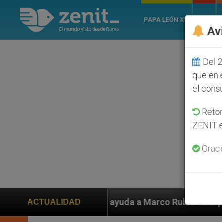
PAPA LEÓN XIV
ROMA
Av
Del 2
que en 
el cons
Retom
ZENIT e
Graci
da a Marco Rubio ante persecución de colonos judíos qu
ACTUALIDAD