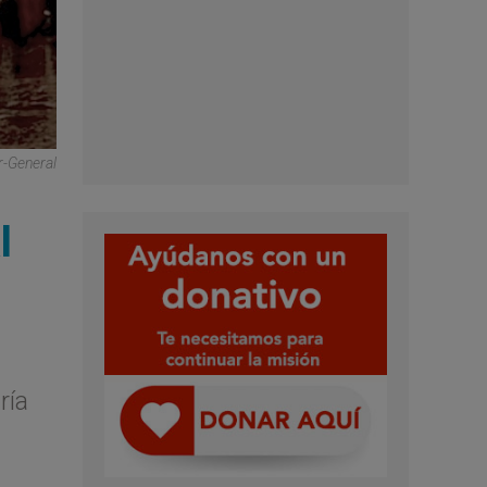
r-General
l
ría