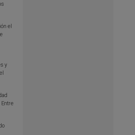
os
ión el
de
s y
el
idad
 Entre
ndo