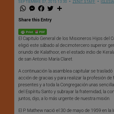
SEPTIEMBRE 07, 2015 13:30
ZENIT STAFF
IGLESI
W
M
F
T
S
h
e
a
w
h
a
s
c
i
a
t
s
e
t
r
Share this Entry
s
e
b
t
e
A
n
o
e
p
g
o
r
p
e
k
El Capitulo General de los Misioneros Hijos del
r
eligió este sábado al decimotercero superior ge
oriundo de Kalathoor, en el estado indio de Kera
de san Antonio María Claret.
A continuación la asamblea capitular se trasladó 
acción de gracias y para realizar la profesión de 
presentes y a toda la Congregación unas sencilla
del Espíritu Santo y subrayar la fraternidad, la 
juntos, dijo, a lo más urgente de nuestra misión.
El P. Mathew nació el 30 de mayo de 1959 en la I