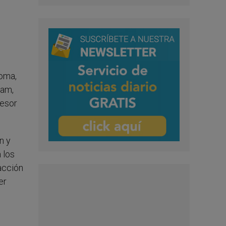
Roma,
tam,
cesor
n y
 los
acción
er