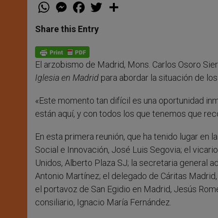
W
M
F
T
S
h
e
a
w
h
a
s
c
i
a
t
s
e
t
r
Share this Entry
s
e
b
t
e
A
n
o
e
p
g
o
r
p
e
k
El arzobismo de Madrid, Mons. Carlos Osoro Sierr
r
Iglesia en Madrid
para abordar la situación de lo
«Este momento tan difícil es una oportunidad in
están aquí, y con todos los que tenemos que re
En esta primera reunión, que ha tenido lugar en l
Social e Innovación, José Luis Segovia; el vicari
Unidos, Alberto Plaza SJ; la secretaria general 
Antonio Martínez; el delegado de Cáritas Madrid,
el portavoz de San Egidio en Madrid, Jesús Romer
consiliario, Ignacio María Fernández.