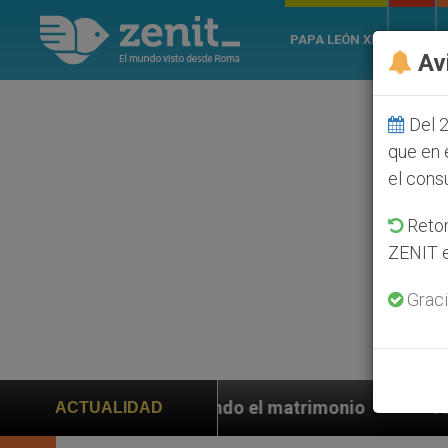
PAPA LEÓN XIV
ROMA
Av
Del 2
que en 
el cons
Retom
ZENIT e
Graci
ndiendo el matrimonio
Franciscanos piden ayuda
ACTUALIDAD