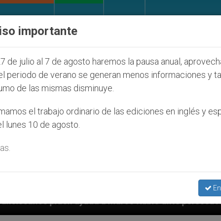
IGLESIA Y MUNDO
DOCUMENTOS
DONATIVOS
iso importante
7 de julio al 7 de agosto haremos la pausa anual, aprovec
el periodo de verano se generan menos informaciones y t
umo de las mismas disminuye.
amos el trabajo ordinario de las ediciones en inglés y es
l lunes 10 de agosto.
as.
En
 a Marco Rubio ante persecución de colonos judíos que