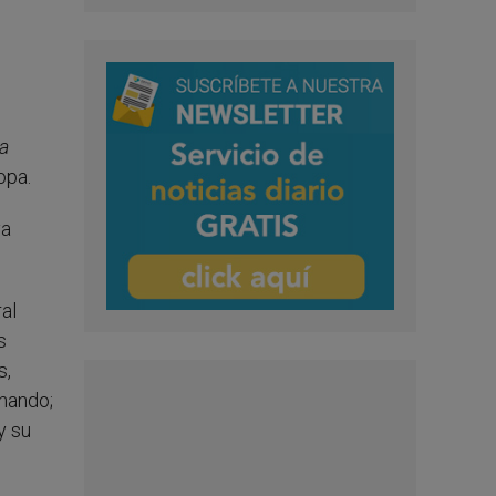
la
ropa.
ya
al
s
s,
rnando;
y su