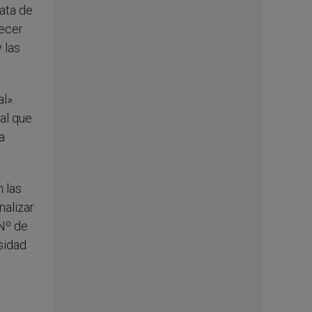
rata de
lecer
 las
l».
ial que
a
 las
nalizar
Nº de
sidad