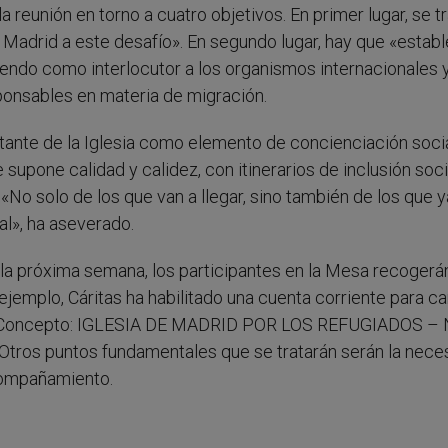
 reunión en torno a cuatro objetivos. En primer lugar, se t
n Madrid a este desafío». En segundo lugar, hay que «estab
endo como interlocutor a los organismos internacionales y
sponsables en materia de migración.
ortante de la Iglesia como elemento de concienciación socia
 supone calidad y calidez, con itinerarios de inclusión soc
«No solo de los que van a llegar, sino también de los que y
al», ha aseverado.
 la próxima semana, los participantes en la Mesa recogerán
emplo, Cáritas ha habilitado una cuenta corriente para ca
os (Concepto: IGLESIA DE MADRID POR LOS REFUGIADOS – 
tros puntos fundamentales que se tratarán serán la nece
acompañamiento.