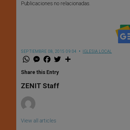
Publicaciones no relacionadas.
SEPTIEMBRE 08, 2015 09:04
IGLESIA LOCAL
W
M
F
T
S
h
e
a
w
h
a
s
c
i
a
t
s
e
t
r
Share this Entry
s
e
b
t
e
A
n
o
e
p
g
o
r
ZENIT Staff
p
e
k
r
View all articles