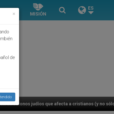
ES
×
MISIÓN
hando
ambién
pañol de
tendido
 afecta a cristianos (y no sólo) en Tierra Santa