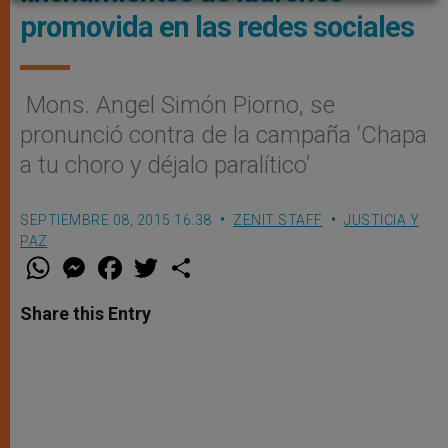
promovida en las redes sociales
Mons. Angel Simón Piorno, se
pronunció contra de la campaña ‘Chapa
a tu choro y déjalo paralítico’
SEPTIEMBRE 08, 2015 16:38
ZENIT STAFF
JUSTICIA Y
PAZ
W
M
F
T
S
h
e
a
w
h
a
s
c
i
a
t
s
e
t
r
Share this Entry
s
e
b
t
e
A
n
o
e
p
g
o
r
p
e
k
r