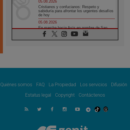
05.08.2026
Cristianos y confucianos: Respeto y
sabiduría para afrontar los urgentes desafíos
de hoy
05.08.2026
En marcha hacia Asís en nombre de San
Francisco, a la espera de León
05.08.2026
Venezuela, Padre Pagniello: "En medio del
dolor, una Iglesia que no se rinde"
05.08.2026
La Fuerza del "Círculo de Héroes" con el
Papa en la Audiencia General
05.08.2026
Nuncio en Ucrania: Preocupa escuchar a
quienes bendicen la guerra
Quiénes somos
FAQ
La Propiedad
Los servicios
Difusión
05.08.2026
Estatus legal
Copyright
Contáctenos
Ucrania: Ataque masivo en Kyiv durante la
noche
05.08.2026
Colombo: "La visita del Papa a Argentina
llevará un mensaje de paz y dignidad
humana"
05.08.2026