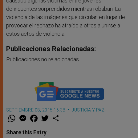
causado algunas víctimas entre jóvenes
delincuentes sorprendidos mientras robaban. La
violencia de las imágenes que circulan en lugar de
provocar el rechazo ha atraído a otros a unirse a
estos actos de violencia.
Publicaciones Relacionadas:
Publicaciones no relacionadas.
SEPTIEMBRE 08, 2015 16:38
JUSTICIA Y PAZ
W
M
F
T
S
h
e
a
w
h
a
s
c
i
a
t
s
e
t
r
Share this Entry
s
e
b
t
e