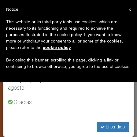
ES
Notice
×
x
Aviso importante
This website or its third party tools use cookies, which are
necessary to its functioning and required to achieve the
Del 27 de julio al 7 de agosto haremos la pausa
JUSTICIA Y PAZ
purposes illustrated in the cookie policy. If you want to know
anual, aprovechando que en el periodo de verano
more or withdraw your consent to all or some of the cookies,
please refer to the
cookie policy
.
se generan menos informaciones y también el
consumo de las mismas disminuye.
By closing this banner, scrolling this page, clicking a link or
continuing to browse otherwise, you agree to the use of cookies.
Retomamos el trabajo ordinario de las ediciones
en inglés y español de ZENIT el lunes 10 de
agosto.
Gracias.
WIKIMEDIA COMMONS
Perú: Iglesia contra
Entendido
linchamientos de ladrones