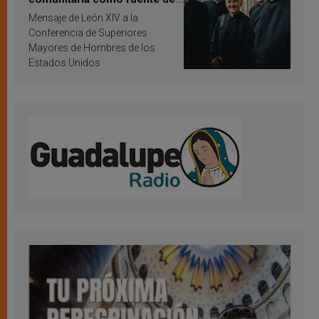
inspiración y santificación
Mensaje de León XIV a la
Conferencia de Superiores
Mayores de Hombres de los
Estados Unidos