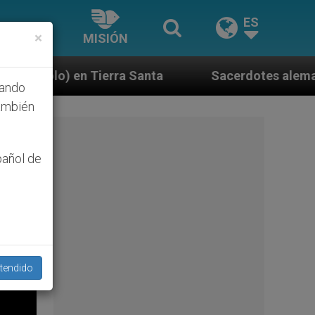
ES
×
MISIÓN
nta
Sacerdotes alemanes fieles al Papa contesta
hando
ambién
pañol de
tendido