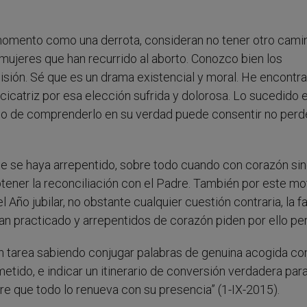
momento como una derrota, consideran no tener otro cami
 mujeres que han recurrido al aborto. Conozco bien los
sión. Sé que es un drama existencial y moral. He encontr
icatriz por esa elección sufrida y dolorosa. Lo sucedido 
ho de comprenderlo en su verdad puede consentir no perde
ue se haya arrepentido, sobre todo cuando con corazón si
tener la reconciliación con el Padre. También por este mo
Año jubilar, no obstante cualquier cuestión contraria, la f
an practicado y arrepentidos de corazón piden por ello pe
n tarea sabiendo conjugar palabras de genuina acogida co
ido, e indicar un itinerario de conversión verdadera para
re que todo lo renueva con su presencia” (1-IX-2015).