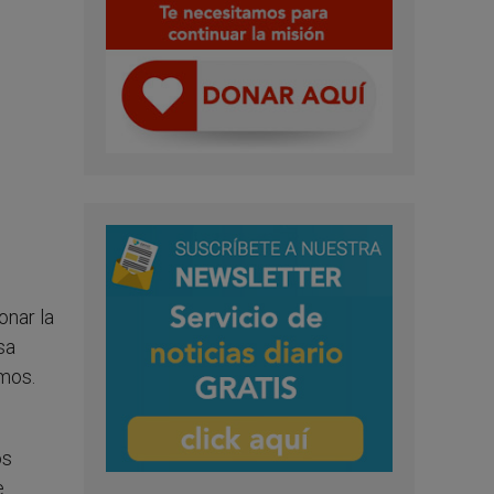
onar la
sa
amos.
os
e