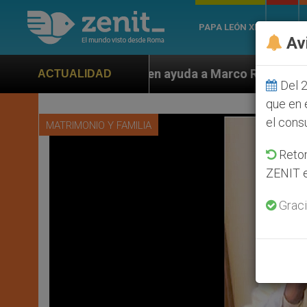
PAPA LEÓN XIV
ROMA
Av
en ayuda a Marco Rubio ante persecución de colonos ju
ACTUALIDAD
Del 2
que en 
el cons
MATRIMONIO Y FAMILIA
Retom
ZENIT e
Graci