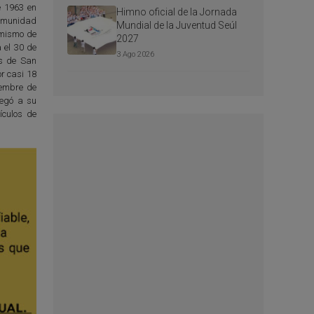
e 1963 en
Himno oficial de la Jornada
comunidad
Mundial de la Juventud Seúl
 mismo de
2027
 el 30 de
3 Ago 2026
is de San
or casi 18
iembre de
regó a su
ículos de