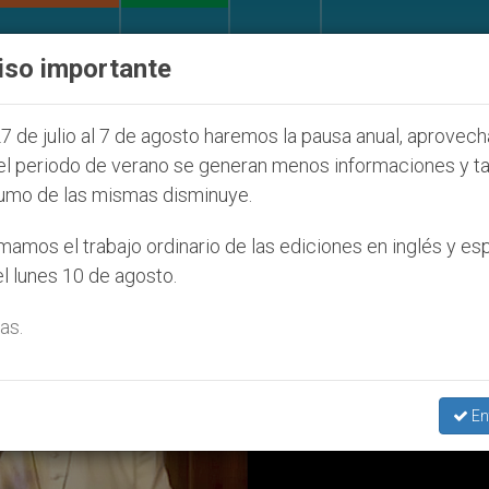
IGLESIA Y MUNDO
DOCUMENTOS
DONATIVOS
iso importante
díos que afecta a cristianos (y no sólo) en Tierra Sa
7 de julio al 7 de agosto haremos la pausa anual, aprovec
el periodo de verano se generan menos informaciones y t
umo de las mismas disminuye.
amos el trabajo ordinario de las ediciones en inglés y es
l lunes 10 de agosto.
as.
En