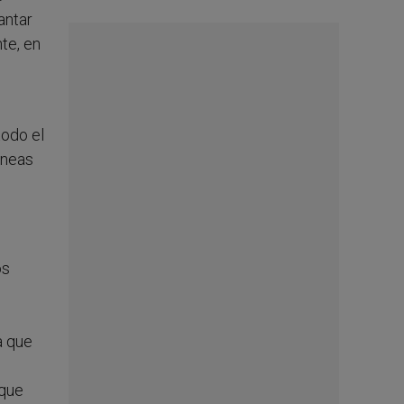
antar
te, en
todo el
áneas
os
a que
 que