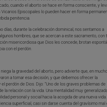
ado, cuando el aborto se hace en forma consciente, y lev
 Vicarios Episcopales lo pueden hacer en forma permanen
ebida penitencia.
o días, durante la celebración dominical, nos sentamos a
 algunos hombres, que se acercan a este sacramento, con 
eración misericordiosa que Dios les concede, brotan espont
ia con el perdón.
 niega la gravedad del aborto, pero advierte que, en much
varon a tomar esa decisión, y que debemos ofrecer la
 el perdón de Dios. Dijo: “Uno de los graves problemas de
de la relación con la vida. Una mentalidad muy generalizad
lidad personal y social hacia la acogida de una nueva vida.
encia superficial, casi sin darse cuenta del gravísimo mal