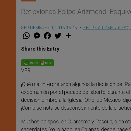
Reflexiones Felipe Arizmendi Esquiv
SEPTIEMBRE 09, 2015 15:45
FELIPE ARIZMENDI ESQ
W
M
F
T
S
h
e
a
w
h
a
s
c
i
a
t
s
e
t
r
Share this Entry
s
e
b
t
e
A
n
o
e
p
g
o
r
p
e
k
VER
r
¡Qué mal interpretaron algunos la decisión del P
excomunión por el pecado del aborto, durante el 
decisión cimbró a la Iglesia. Otro, de México, di
¡Cómo se nota su desconocimiento de la práctica 
Muchos obispos, en Cuaresma y Pascua, o en ot
sacerdotes. Yo lo hago, en Chiapas, desde hace 