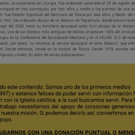
uenta, se especializó en Liturgia. Fue ordenado sacerdote el 25 de agosto d
Parroquial en tres parroquias por tres años y medio y fue párroco de una 
. Fue Director Espiritual del Seminario de Toluca por diez años, y Rector del
e 1991, fue ordenado obispo de la diócesis de Tapachula, donde estuvo hasta
mayo del 2000, inició su ministerio episcopal como XLVI obispo de la dióces
s, una de las diócesis más antiguas de México, erigida en 1539; allí sirvió p
rgos en la Conferencia del Episcopado Mexicano y en el CELAM. El 3 de nov
eptó, por edad, su renuncia al servicio episcopal en esta diócesis, que ent
8. Desde entonces, reside en la ciudad de Toluca. Desde 1979, escribe art
igiosos y civiles. Es autor de varias publicaciones.