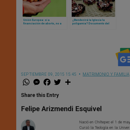
Unión Europea: sí a
¿Bendecirá la Iglesia la
financiación de aborto, no a
poligamia? Documento del
financiación de familias
Sínodo aborda el tema y otro
numerosas
habla de la pobreza
SEPTIEMBRE 09, 2015 15:45
MATRIMONIO Y FAMILIA
W
M
F
T
S
h
e
a
w
h
a
s
c
i
a
t
s
e
t
r
Share this Entry
s
e
b
t
e
A
n
o
e
p
g
o
r
Felipe Arizmendi Esquivel
p
e
k
r
Nació en Chiltepec el 1 de ma
Cursó la Teología en la Unive