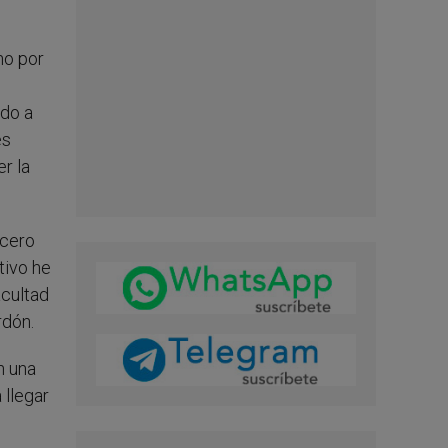
no por
ado a
es
r la
ncero
tivo he
acultad
rdón.
n una
 llegar