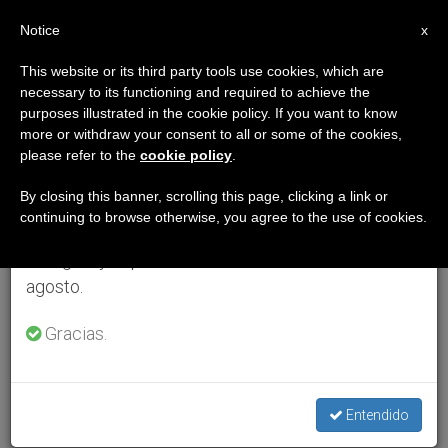
ES
Notice
×
x
Aviso importante
This website or its third party tools use cookies, which are
necessary to its functioning and required to achieve the
Del 27 de julio al 7 de agosto haremos la pausa
purposes illustrated in the cookie policy. If you want to know
anual, aprovechando que en el periodo de verano
more or withdraw your consent to all or some of the cookies,
please refer to the
cookie policy
.
se generan menos informaciones y también el
consumo de las mismas disminuye.
By closing this banner, scrolling this page, clicking a link or
continuing to browse otherwise, you agree to the use of cookies.
Retomamos el trabajo ordinario de las ediciones
en inglés y español de ZENIT el lunes 10 de
agosto.
Gracias.
Entendido