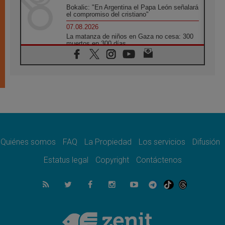
Bokalic: "En Argentina el Papa León señalará
el compromiso del cristiano"
07.08.2026
La matanza de niños en Gaza no cesa: 300
muertos en 300 días
07.08.2026
Tagle: La guerra desfigura el mundo, solo la
revelación de Dios lo transfigura
07.08.2026
Presentada la Trienal de Arte de las
Universidades Católicas: «Exercises in
Empathy»
07.08.2026
Fortunatus Nwachukwu: la comunicación
como misión al servicio del Evangelio
Quiénes somos
FAQ
La Propiedad
Los servicios
Difusión
07.08.2026
Estatus legal
Copyright
Contáctenos
SIGNIS 2026, dar voz a las religiosas en el
espacio público
07.08.2026
Lanzan un proyecto de empoderamiento
digital para mujeres líderes en África
07.08.2026
Programa oficial del Viaje Apostólico del