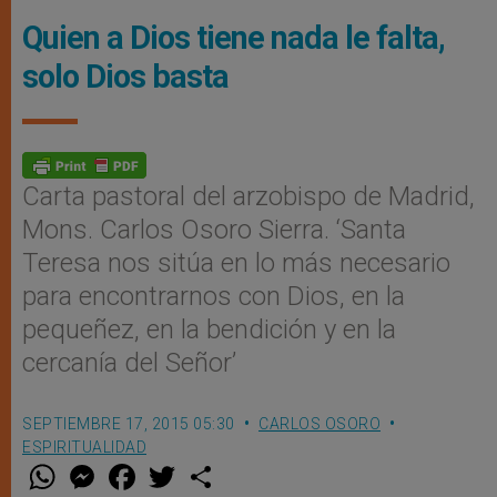
Quien a Dios tiene nada le falta,
solo Dios basta
Carta pastoral del arzobispo de Madrid,
Mons. Carlos Osoro Sierra. ‘Santa
Teresa nos sitúa en lo más necesario
para encontrarnos con Dios, en la
pequeñez, en la bendición y en la
cercanía del Señor’
SEPTIEMBRE 17, 2015 05:30
CARLOS OSORO
ESPIRITUALIDAD
W
M
F
T
S
h
e
a
w
h