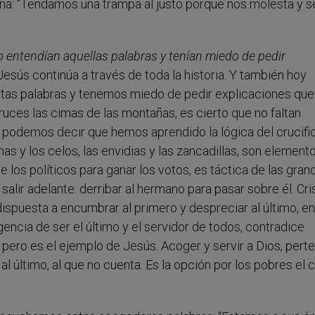
dena: “Tendamos una trampa al justo porque nos molesta y s
o entendían aquellas palabras y tenían miedo de pedir
sús continúa a través de toda la historia. Y también hoy
as palabras y tenemos miedo de pedir explicaciones que
ces las cimas de las montañas, es cierto que no faltan
o podemos decir que hemos aprendido la lógica del crucifi
has y los celos, las envidias y las zancadillas, son element
los políticos para ganar los votos, es táctica de las gran
lir adelante: derribar al hermano para pasar sobre él. Cri
spuesta a encumbrar al primero y despreciar al último, en
igencia de ser el último y el servidor de todos, contradice
 pero es el ejemplo de Jesús. Acoger y servir a Dios, pert
l último, al que no cuenta. Es la opción por los pobres el c