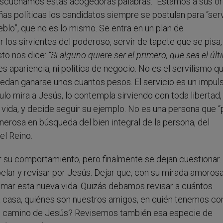
escuchamos estas acogedoras palabras: “Estamos a sus ó
ñas políticas los candidatos siempre se postulan para “serv
ueblo”, que no es lo mismo. Se entra en un plan de
 los sirvientes del poderoso, servir de tapete que se pisa,
sto nos dice:
“Si alguno quiere ser el primero, que sea el úl
es apariencia, ni política de negocio. No es el servilismo q
edan ganarse unos cuantos pesos. El servicio es un impuls
lo mira a Jesús, lo contempla sirviendo con toda libertad,
la vida, y decide seguir su ejemplo. No es una persona que “
nerosa en búsqueda del bien integral de la persona, del
el Reino.
 su comportamiento, pero finalmente se dejan cuestionar.
lar y revisar por Jesús. Dejar que, con su mirada amorosa
 tomar esta nueva vida. Quizás debamos revisar a cuántos
casa, quiénes son nuestros amigos, en quién tenemos co
el camino de Jesús? Revisemos también esa especie de