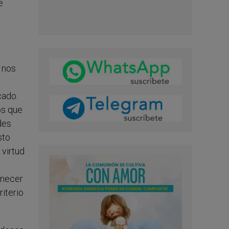
e
 nos
cado.
os que
des
sto
 virtud
enecer
riterio