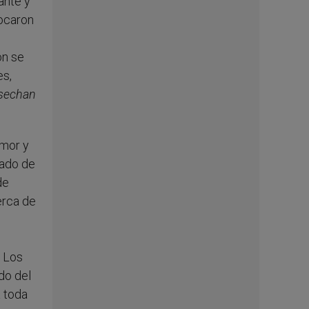
ante y
locaron
ón se
es,
osechan
amor y
pado de
de
erca de
. Los
do del
a toda