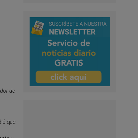
idor de
dió que