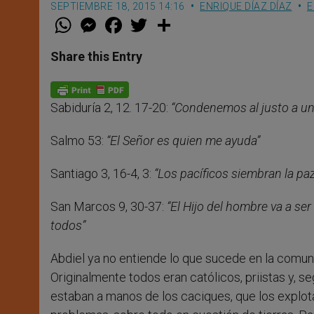
SEPTIEMBRE 18, 2015 14:16
ENRIQUE DÍAZ DÍAZ
E
W
M
F
T
S
h
e
a
w
h
a
s
c
i
a
t
s
e
t
r
Share this Entry
s
e
b
t
e
A
n
o
e
p
g
o
r
p
e
k
Sabiduría 2, 12. 17-20:
“Condenemos al justo a u
r
Salmo 53:
“El Señor es quien me ayuda”
Santiago 3, 16-4, 3:
“Los pacíficos siembran la paz
San Marcos 9, 30-37:
“El Hijo del hombre va a ser
todos”
Abdiel ya no entiende lo que sucede en la comuni
Originalmente todos eran católicos, priistas y, 
estaban a manos de los caciques, que los explo