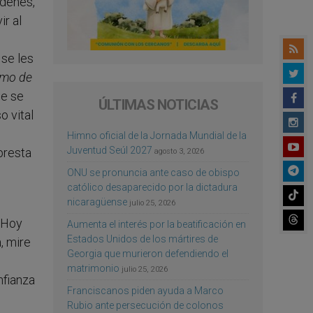
rdenes,
ir al
 se les
timo de
ue se
ÚLTIMAS NOTICIAS
o vital
Himno oficial de la Jornada Mundial de la
Juventud Seúl 2027
presta
agosto 3, 2026
ONU se pronuncia ante caso de obispo
católico desaparecido por la dictadura
nicaragüense
julio 25, 2026
 Hoy
Aumenta el interés por la beatificación en
Estados Unidos de los mártires de
, mire
Georgia que murieron defendiendo el
matrimonio
julio 25, 2026
nfianza
Franciscanos piden ayuda a Marco
Rubio ante persecución de colonos