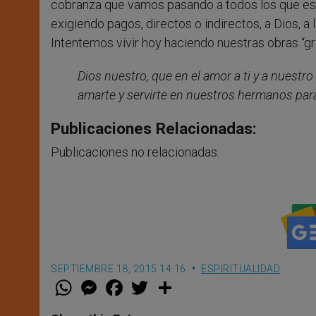
cobranza que vamos pasando a todos los que e
exigiendo pagos, directos o indirectos, a Dios, a
Intentemos vivir hoy haciendo nuestras obras “g
Dios nuestro, que en el amor a ti y a nuestr
amarte y servirte en nuestros hermanos par
Publicaciones Relacionadas:
Publicaciones no relacionadas.
SEPTIEMBRE 18, 2015 14:16
ESPIRITUALIDAD
W
M
F
T
S
h
e
a
w
h
a
s
c
i
a
t
s
e
t
r