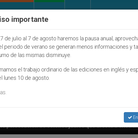
IGLESIA Y MUNDO
DOCUMENTOS
DONATIVOS
iso importante
7 de julio al 7 de agosto haremos la pausa anual, aprovec
el periodo de verano se generan menos informaciones y t
umo de las mismas disminuye.
amos el trabajo ordinario de las ediciones en inglés y es
l lunes 10 de agosto.
as.
En
íos que afecta a cristianos (y no sólo) en Tierra Sant