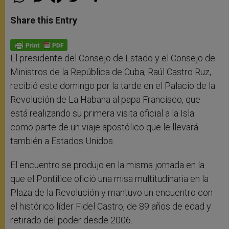
h
e
a
w
h
a
s
c
i
a
t
s
e
t
r
Share this Entry
s
e
b
t
e
A
n
o
e
p
g
o
r
p
e
k
r
El presidente del Consejo de Estado y el Consejo de
Ministros de la República de Cuba, Raúl Castro Ruz,
recibió este domingo por la tarde en el Palacio de la
Revolución de La Habana al papa Francisco, que
está realizando su primera visita oficial a la Isla
como parte de un viaje apostólico que le llevará
también a Estados Unidos.
El encuentro se produjo en la misma jornada en la
que el Pontífice ofició una misa multitudinaria en la
Plaza de la Revolución y mantuvo un encuentro con
el histórico líder Fidel Castro, de 89 años de edad y
retirado del poder desde 2006.