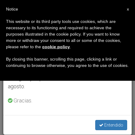
ES
Notice
×
x
Aviso importante
This website or its third party tools use cookies, which are
necessary to its functioning and required to achieve the
Del 27 de julio al 7 de agosto haremos la pausa
purposes illustrated in the cookie policy. If you want to know
anual, aprovechando que en el periodo de verano
more or withdraw your consent to all or some of the cookies,
please refer to the
cookie policy
.
se generan menos informaciones y también el
consumo de las mismas disminuye.
By closing this banner, scrolling this page, clicking a link or
continuing to browse otherwise, you agree to the use of cookies.
Retomamos el trabajo ordinario de las ediciones
en inglés y español de ZENIT el lunes 10 de
agosto.
Gracias.
Entendido