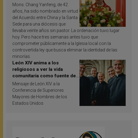
Mons. Chang Yanfeng, de 42
años, ha sido nombrado en virtud
del Acuerdo entre China y la Santa
Sede para una diócesis que
llevaba veinte años sin pastor. La ordenación tuvo lugar
hoy. Pero hace tres semanas antes tuvo que
comprometer públicamente a la Iglesia local con la
controvertida ley que busca eliminar la identidad de las
minorías.
León XIV anima a los
religiosos a ver la vida
comunitaria como fuente de
inspiración y santificación
Mensaje de León XIV a la
Conferencia de Superiores
Mayores de Hombres de los
Estados Unidos