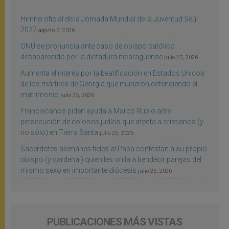
Himno oficial de la Jornada Mundial de la Juventud Seúl
2027
agosto 3, 2026
ONU se pronuncia ante caso de obispo católico
desaparecido por la dictadura nicaragüense
julio 25, 2026
Aumenta el interés por la beatificación en Estados Unidos
de los mártires de Georgia que murieron defendiendo el
matrimonio
julio 25, 2026
Franciscanos piden ayuda a Marco Rubio ante
persecución de colonos judíos que afecta a cristianos (y
no sólo) en Tierra Santa
julio 25, 2026
Sacerdotes alemanes fieles al Papa contestan a su propio
obispo (y cardenal) quien les orilla a bendecir parejas del
mismo sexo en importante diócesis
julio 25, 2026
PUBLICACIONES MÁS VISTAS