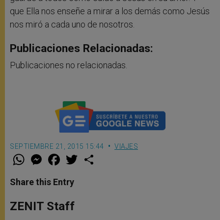
que Ella nos enseñe a mirar a los demás como Jesús
nos miró a cada uno de nosotros.
Publicaciones Relacionadas:
Publicaciones no relacionadas.
SEPTIEMBRE 21, 2015 15:44
VIAJES
W
M
F
T
S
h
e
a
w
h
a
s
c
i
a
t
s
e
t
r
Share this Entry
s
e
b
t
e
A
n
o
e
p
g
o
r
ZENIT Staff
p
e
k
r