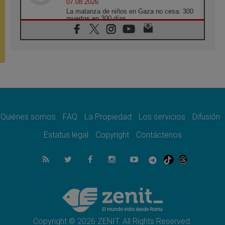
07.08.2026
La matanza de niños en Gaza no cesa: 300
muertos en 300 días
07.08.2026
Tagle: La guerra desfigura el mundo, solo la
revelación de Dios lo transfigura
07.08.2026
Presentada la Trienal de Arte de las
Universidades Católicas: «Exercises in
Empathy»
07.08.2026
Fortunatus Nwachukwu: la comunicación
como misión al servicio del Evangelio
Quiénes somos
FAQ
La Propiedad
Los servicios
Difusión
07.08.2026
Estatus legal
Copyright
Contáctenos
SIGNIS 2026, dar voz a las religiosas en el
espacio público
07.08.2026
Lanzan un proyecto de empoderamiento
digital para mujeres líderes en África
07.08.2026
Programa oficial del Viaje Apostólico del
Papa León XIV a Francia
Copyright © 2026 ZENIT. All Rights Reserved.