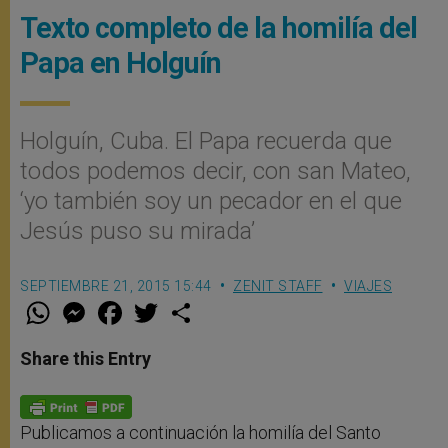
Texto completo de la homilía del
Papa en Holguín
Holguín, Cuba. El Papa recuerda que
todos podemos decir, con san Mateo,
‘yo también soy un pecador en el que
Jesús puso su mirada’
SEPTIEMBRE 21, 2015 15:44
ZENIT STAFF
VIAJES
W
M
F
T
S
h
e
a
w
h
a
s
c
i
a
t
s
e
t
r
Share this Entry
s
e
b
t
e
A
n
o
e
p
g
o
r
p
e
k
r
Publicamos a continuación la homilía del Santo