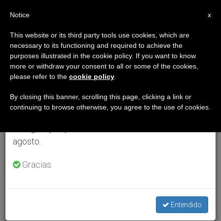
ES
Notice
×
x
Aviso importante
This website or its third party tools use cookies, which are
necessary to its functioning and required to achieve the
Del 27 de julio al 7 de agosto haremos la pausa
purposes illustrated in the cookie policy. If you want to know
anual, aprovechando que en el periodo de verano
more or withdraw your consent to all or some of the cookies,
please refer to the
cookie policy
.
se generan menos informaciones y también el
consumo de las mismas disminuye.
By closing this banner, scrolling this page, clicking a link or
continuing to browse otherwise, you agree to the use of cookies.
Retomamos el trabajo ordinario de las ediciones
en inglés y español de ZENIT el lunes 10 de
agosto.
Gracias.
Entendido