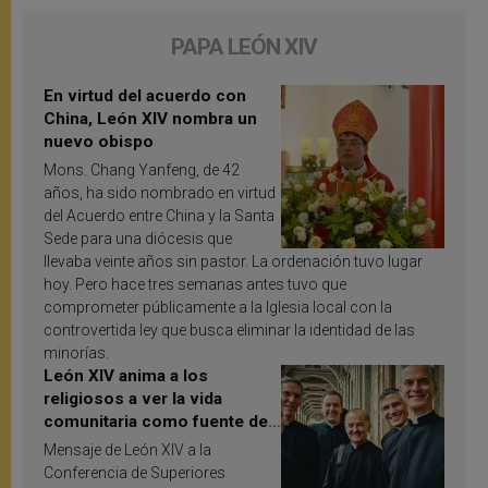
PAPA LEÓN XIV
En virtud del acuerdo con
China, León XIV nombra un
nuevo obispo
Mons. Chang Yanfeng, de 42
años, ha sido nombrado en virtud
del Acuerdo entre China y la Santa
Sede para una diócesis que
llevaba veinte años sin pastor. La ordenación tuvo lugar
hoy. Pero hace tres semanas antes tuvo que
comprometer públicamente a la Iglesia local con la
controvertida ley que busca eliminar la identidad de las
minorías.
León XIV anima a los
religiosos a ver la vida
comunitaria como fuente de
inspiración y santificación
Mensaje de León XIV a la
Conferencia de Superiores