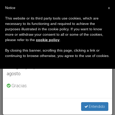
ES
Notice
×
x
Aviso importante
This website or its third party tools use cookies, which are
necessary to its functioning and required to achieve the
Del 27 de julio al 7 de agosto haremos la pausa
purposes illustrated in the cookie policy. If you want to know
anual, aprovechando que en el periodo de verano
more or withdraw your consent to all or some of the cookies,
please refer to the
cookie policy
.
se generan menos informaciones y también el
consumo de las mismas disminuye.
By closing this banner, scrolling this page, clicking a link or
continuing to browse otherwise, you agree to the use of cookies.
Retomamos el trabajo ordinario de las ediciones
en inglés y español de ZENIT el lunes 10 de
agosto.
Gracias.
Entendido