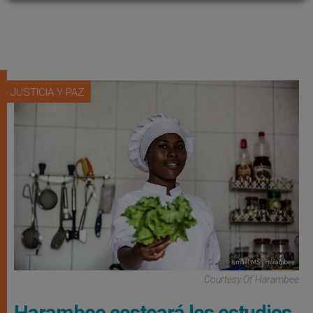
JUSTICIA Y PAZ
Courtesy Of Harambee
Harambee costeará los estudios