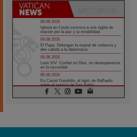
09.08.2026
Iglesia en Ceuta convoca a una vigilia de
oración por la paz y la estabilidad
09.08.2026
El Papa: Detengan la espiral de violencia y
den cabida a la diplomacia
09.08.2026
León XIV: Confiar en Dios, no desesperarnos
en la oscuridad
08.08.2026
En Castel Gandolfo, el tapiz de Raffaello
sobre el sermón de San Pablo
08.08.2026
En Colombia, «la paz no se compra con una
firma»
08.08.2026
En Venezuela celebraron los 416 años del
Santo Cristo de La Grita
08.08.2026
El Papa: en Santa Ágata contemplamos la