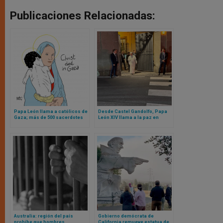
Publicaciones Relacionadas:
Papa León llama a católicos de
Desde Castel Gandolfo, Papa
Gaza; más de 500 sacerdotes
León XIV llama a la paz en
católicos anuncian marcha a
medio de la agonía de Gaza y
favor de Gaza en Roma
las acusaciones de genocidio
de la ONU
Australia: región del país
Gobierno demócrata de
prohíbe que hombres
California remueve estatua de