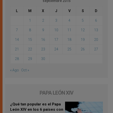
septiembre 2015
L
M
X
J
V
S
D
1
2
3
4
5
6
7
8
9
10
11
12
13
14
15
16
17
18
19
20
21
22
23
24
25
26
27
28
29
30
« Ago
Oct »
PAPA LEÓN XIV
¿Qué tan popular es el Papa
León XIV en los 6 países con