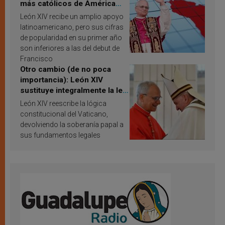
más católicos de América
Latina en 2026? Publican
León XIV recibe un amplio apoyo
resultados de investigación
latinoamericano, pero sus cifras
de popularidad en su primer año
son inferiores a las del debut de
Francisco
Otro cambio (de no poca
importancia): León XIV
sustituye integralmente la ley
vaticana de Papa Francisco
León XIV reescribe la lógica
constitucional del Vaticano,
devolviendo la soberanía papal a
sus fundamentos legales