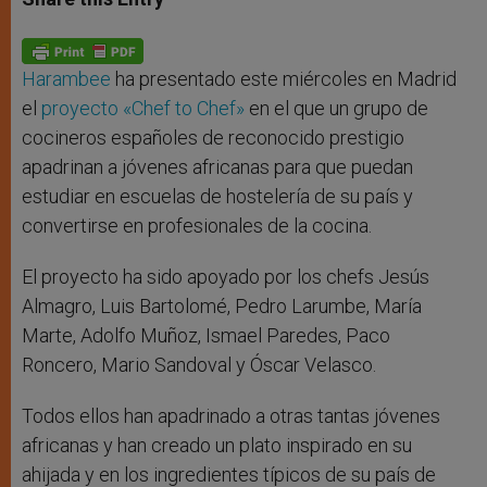
s
e
b
t
e
A
n
o
e
p
g
o
r
p
e
k
r
Harambee
ha presentado este miércoles en Madrid
el
proyecto «Chef to Chef»
en el que un grupo de
cocineros españoles de reconocido prestigio
apadrinan a jóvenes africanas para que puedan
estudiar en escuelas de hostelería de su país y
convertirse en profesionales de la cocina.
El proyecto ha sido apoyado por los chefs Jesús
Almagro, Luis Bartolomé, Pedro Larumbe, María
Marte, Adolfo Muñoz, Ismael Paredes, Paco
Roncero, Mario Sandoval y Óscar Velasco.
Todos ellos han apadrinado a otras tantas jóvenes
africanas y han creado un plato inspirado en su
ahijada y en los ingredientes típicos de su país de