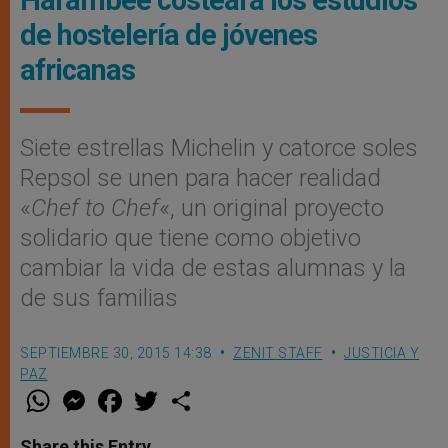
de hostelería de jóvenes
africanas
Siete estrellas Michelin y catorce soles
Repsol se unen para hacer realidad
«
Chef to Chef
«, un original proyecto
solidario que tiene como objetivo
cambiar la vida de estas alumnas y la
de sus familias
SEPTIEMBRE 30, 2015 14:38
ZENIT STAFF
JUSTICIA Y
PAZ
W
M
F
T
S
h
e
a
w
h
a
s
c
i
a
t
s
e
t
r
Share this Entry