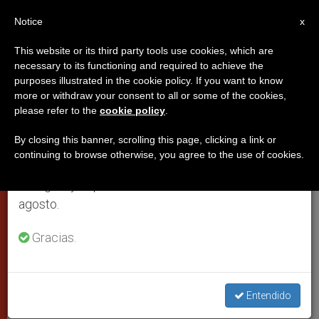
ES
Notice
×
x
Aviso importante
This website or its third party tools use cookies, which are
necessary to its functioning and required to achieve the
Del 27 de julio al 7 de agosto haremos la pausa
PAPAS
purposes illustrated in the cookie policy. If you want to know
anual, aprovechando que en el periodo de verano
more or withdraw your consent to all or some of the cookies,
please refer to the
cookie policy
.
se generan menos informaciones y también el
consumo de las mismas disminuye.
By closing this banner, scrolling this page, clicking a link or
continuing to browse otherwise, you agree to the use of cookies.
Retomamos el trabajo ordinario de las ediciones
en inglés y español de ZENIT el lunes 10 de
agosto.
Gracias.
Foto De La Basílica De San Pedro Deste La Columnata Del Bernini
Entendido
(WIKIMEDIA COMMONS)