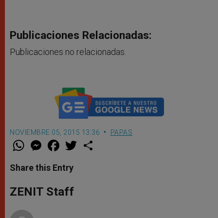
Publicaciones Relacionadas:
Publicaciones no relacionadas.
NOVIEMBRE 05, 2015 13:36
PAPAS
W
M
F
T
S
h
e
a
w
h
a
s
c
i
a
t
s
e
t
r
Share this Entry
s
e
b
t
e
A
n
o
e
p
g
o
r
ZENIT Staff
p
e
k
r