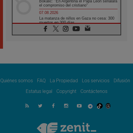
Bokalic: "En Argentina el Papa León señalará
el compromiso del cristiano"
07.08.2026
La matanza de niños en Gaza no cesa: 300
muertos en 300 días
07.08.2026
Tagle: La guerra desfigura el mundo, solo la
revelación de Dios lo transfigura
07.08.2026
Presentada la Trienal de Arte de las
Universidades Católicas: «Exercises in
Empathy»
07.08.2026
Fortunatus Nwachukwu: la comunicación
como misión al servicio del Evangelio
Quiénes somos
FAQ
La Propiedad
Los servicios
Difusión
07.08.2026
Estatus legal
Copyright
Contáctenos
SIGNIS 2026, dar voz a las religiosas en el
espacio público
07.08.2026
Lanzan un proyecto de empoderamiento
digital para mujeres líderes en África
07.08.2026
Programa oficial del Viaje Apostólico del
Papa León XIV a Francia