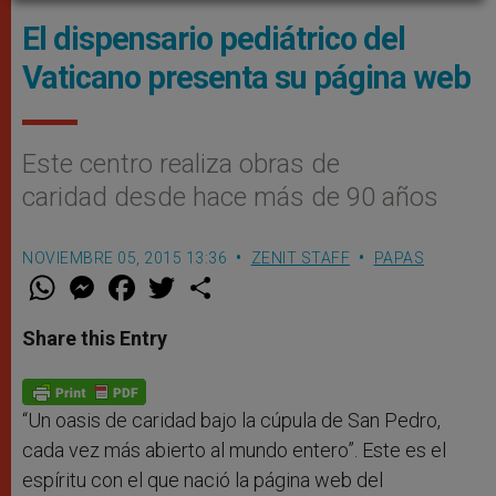
El dispensario pediátrico del
Vaticano presenta su página web
Este centro realiza obras de
caridad desde hace más de 90 años
NOVIEMBRE 05, 2015 13:36
ZENIT STAFF
PAPAS
W
M
F
T
S
h
e
a
w
h
a
s
c
i
a
t
s
e
t
r
Share this Entry
s
e
b
t
e
A
n
o
e
p
g
o
r
p
e
k
r
“Un oasis de caridad bajo la cúpula de San Pedro,
cada vez más abierto al mundo entero”. Este es el
espíritu con el que nació la página web del