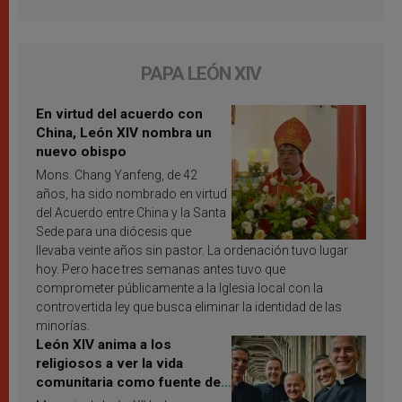
PAPA LEÓN XIV
En virtud del acuerdo con
China, León XIV nombra un
nuevo obispo
Mons. Chang Yanfeng, de 42
años, ha sido nombrado en virtud
del Acuerdo entre China y la Santa
Sede para una diócesis que
llevaba veinte años sin pastor. La ordenación tuvo lugar
hoy. Pero hace tres semanas antes tuvo que
comprometer públicamente a la Iglesia local con la
controvertida ley que busca eliminar la identidad de las
minorías.
León XIV anima a los
religiosos a ver la vida
comunitaria como fuente de
inspiración y santificación