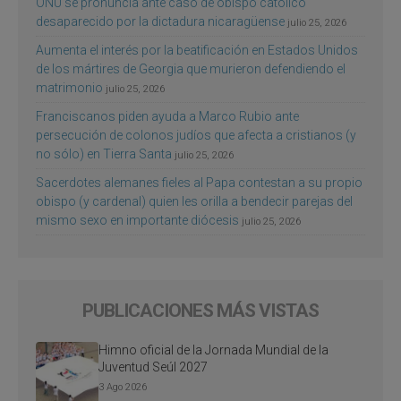
ONU se pronuncia ante caso de obispo católico
desaparecido por la dictadura nicaragüense
julio 25, 2026
Aumenta el interés por la beatificación en Estados Unidos
de los mártires de Georgia que murieron defendiendo el
matrimonio
julio 25, 2026
Franciscanos piden ayuda a Marco Rubio ante
persecución de colonos judíos que afecta a cristianos (y
no sólo) en Tierra Santa
julio 25, 2026
Sacerdotes alemanes fieles al Papa contestan a su propio
obispo (y cardenal) quien les orilla a bendecir parejas del
mismo sexo en importante diócesis
julio 25, 2026
PUBLICACIONES MÁS VISTAS
Himno oficial de la Jornada Mundial de la
Juventud Seúl 2027
3 Ago 2026