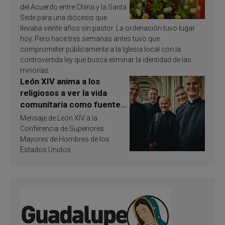
del Acuerdo entre China y la Santa
Sede para una diócesis que
llevaba veinte años sin pastor. La ordenación tuvo lugar
hoy. Pero hace tres semanas antes tuvo que
comprometer públicamente a la Iglesia local con la
controvertida ley que busca eliminar la identidad de las
minorías.
León XIV anima a los
religiosos a ver la vida
comunitaria como fuente
de inspiración y
Mensaje de León XIV a la
santificación
Conferencia de Superiores
Mayores de Hombres de los
Estados Unidos