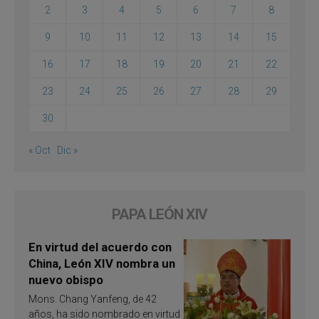
2
3
4
5
6
7
8
9
10
11
12
13
14
15
16
17
18
19
20
21
22
23
24
25
26
27
28
29
30
« Oct
Dic »
PAPA LEÓN XIV
En virtud del acuerdo con
China, León XIV nombra un
nuevo obispo
Mons. Chang Yanfeng, de 42
años, ha sido nombrado en virtud