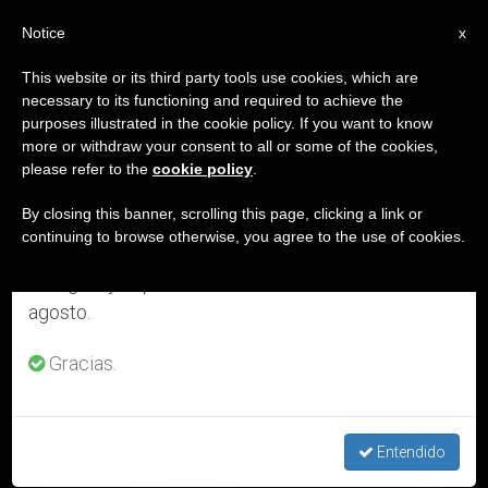
ES
Notice
×
x
Aviso importante
This website or its third party tools use cookies, which are
necessary to its functioning and required to achieve the
Del 27 de julio al 7 de agosto haremos la pausa
DÍA
purposes illustrated in the cookie policy. If you want to know
anual, aprovechando que en el periodo de verano
Noviembre 7th, 2015
more or withdraw your consent to all or some of the cookies,
please refer to the
cookie policy
.
se generan menos informaciones y también el
consumo de las mismas disminuye.
By closing this banner, scrolling this page, clicking a link or
continuing to browse otherwise, you agree to the use of cookies.
ÚLTIMAS NOTICIAS
Retomamos el trabajo ordinario de las ediciones
en inglés y español de ZENIT el lunes 10 de
agosto.
DESCARGAR EL SERVICIO DIARIO DE ZENIT EN
Gracias.
FORMATO TEXTO
Entendido
NOV 07, 2015 16:32
ZENIT STAFF