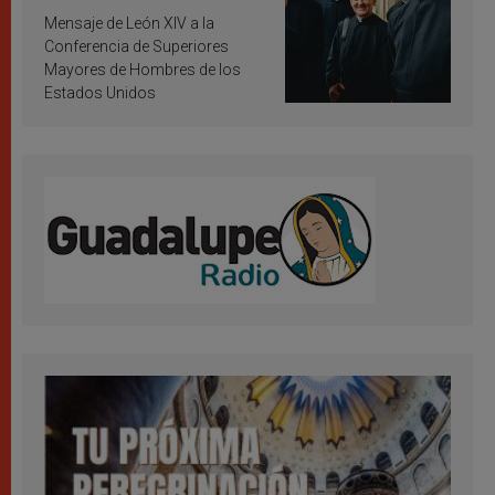
inspiración y santificación
Mensaje de León XIV a la
Conferencia de Superiores
Mayores de Hombres de los
Estados Unidos