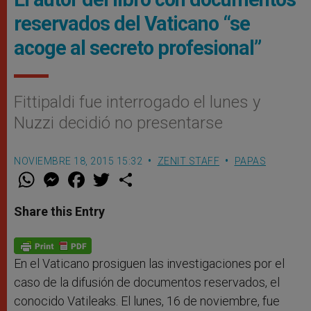
reservados del Vaticano “se
acoge al secreto profesional”
Fittipaldi fue interrogado el lunes y
Nuzzi decidió no presentarse
NOVIEMBRE 18, 2015 15:32
ZENIT STAFF
PAPAS
W
M
F
T
S
h
e
a
w
h
a
s
c
i
a
t
s
e
t
r
Share this Entry
s
e
b
t
e
A
n
o
e
p
g
o
r
p
e
k
r
En el Vaticano prosiguen las investigaciones por el
caso de la difusión de documentos reservados, el
conocido Vatileaks. El lunes, 16 de noviembre, fue