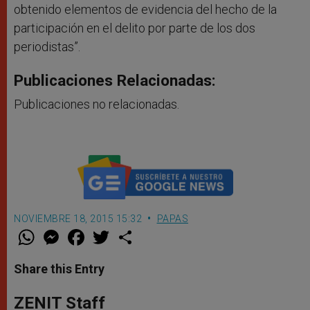
obtenido elementos de evidencia del hecho de la
participación en el delito por parte de los dos
periodistas”.
Publicaciones Relacionadas:
Publicaciones no relacionadas.
NOVIEMBRE 18, 2015 15:32
PAPAS
W
M
F
T
S
h
e
a
w
h
a
s
c
i
a
t
s
e
t
r
Share this Entry
s
e
b
t
e
A
n
o
e
p
g
o
r
ZENIT Staff
p
e
k