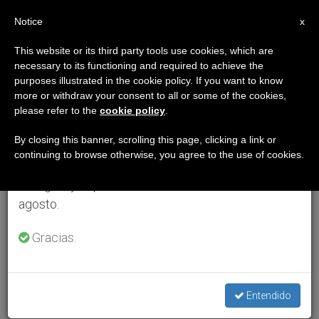
ES
Notice
×
x
Aviso importante
This website or its third party tools use cookies, which are
necessary to its functioning and required to achieve the
Del 27 de julio al 7 de agosto haremos la pausa
purposes illustrated in the cookie policy. If you want to know
anual, aprovechando que en el periodo de verano
more or withdraw your consent to all or some of the cookies,
please refer to the
cookie policy
.
se generan menos informaciones y también el
consumo de las mismas disminuye.
By closing this banner, scrolling this page, clicking a link or
continuing to browse otherwise, you agree to the use of cookies.
Retomamos el trabajo ordinario de las ediciones
en inglés y español de ZENIT el lunes 10 de
agosto.
Gracias.
Entendido