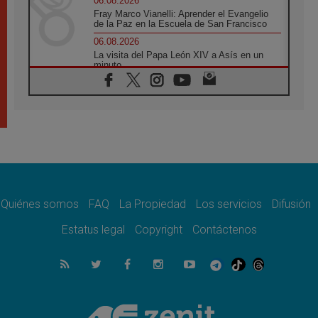
06.08.2026
Fray Marco Vianelli: Aprender el Evangelio
de la Paz en la Escuela de San Francisco
06.08.2026
La visita del Papa León XIV a Asís en un
minuto
06.08.2026
El agradecimiento de los jóvenes al Papa:
«Hoy nos sentimos Iglesia»
06.08.2026
Líbano: Reanudan los coloquios en Roma en
medio de tensiones y ataques en el sur del
país
06.08.2026
Hiroshima y Nagasaki, 81 años después.
Comienzan "Diez Días Oración por la Paz"
Quiénes somos
FAQ
La Propiedad
Los servicios
Difusión
06.08.2026
Estatus legal
Copyright
Contáctenos
Pizzaballa en Asís: los cristianos quieren
paz
06.08.2026
Sturla: La visita de León XIV será una buena
noticia para todo el Uruguay
06.08.2026
León XIV: La revolución del Evangelio